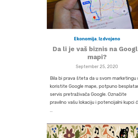
Ekonomija
,
Izdvojeno
Da li je vaš biznis na Goog
mapi?
Posted
September 25, 2020
on
Bila bi prava šteta da u svom marketingu
koristite Google mape, potpuno besplata
servis pretraživača Google. Označite
pravilno vašu lokaciju i potencijalni kupci 
…