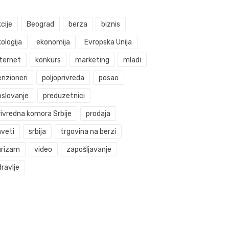
cije
Beograd
berza
biznis
ologija
ekonomija
Evropska Unija
nternet
konkurs
marketing
mladi
enzioneri
poljoprivreda
posao
oslovanje
preduzetnici
rivredna komora Srbije
prodaja
aveti
srbija
trgovina na berzi
urizam
video
zapošljavanje
ravlje