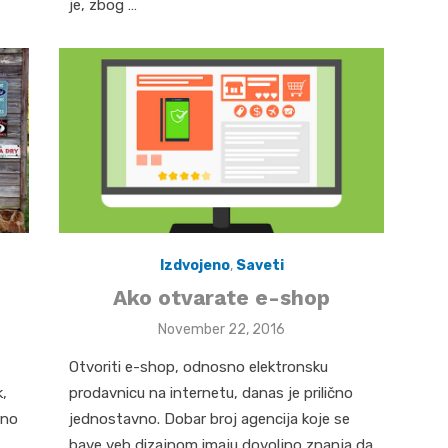
je, zbog …
Izdvojeno
,
Saveti
Ako otvarate e-shop
Posted
November 22, 2016
on
Otvoriti e-shop, odnosno elektronsku
k,
prodavnicu na internetu, danas je prilično
rno
jednostavno. Dobar broj agencija koje se
bave veb dizajnom imaju dovoljno znanja da