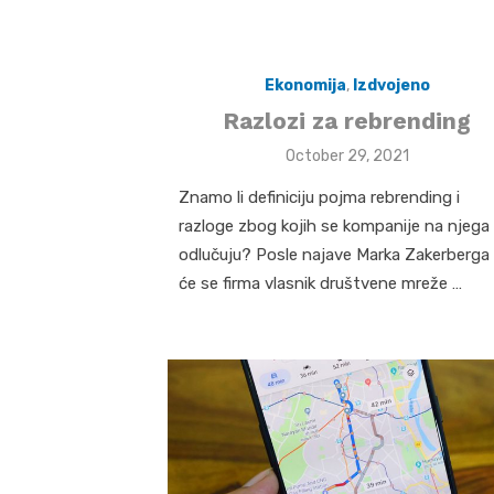
Ekonomija
,
Izdvojeno
Razlozi za rebrending
Posted
October 29, 2021
on
Znamo li definiciju pojma rebrending i
razloge zbog kojih se kompanije na njega
odlučuju? Posle najave Marka Zakerberga
će se firma vlasnik društvene mreže …