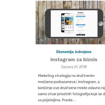
Ekonomija
,
Izdvojeno
Instagram za biznis
Posted
January 21, 2018
on
Marketing strategija na društvenim
mrežama podrazumeva i Instragram, a
korišćnje ove društvene mreže odavno ni
samo stvar privatnih fotografija koje se d
sa prijateljima. Pravila …