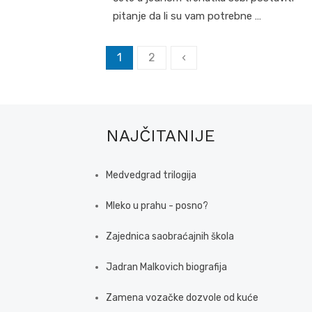
pitanje da li su vam potrebne …
Posts
1
2
‹
pagination
NAJČITANIJE
Medvedgrad trilogija
Mleko u prahu - posno?
Zajednica saobraćajnih škola
Jadran Malkovich biografija
Zamena vozačke dozvole od kuće