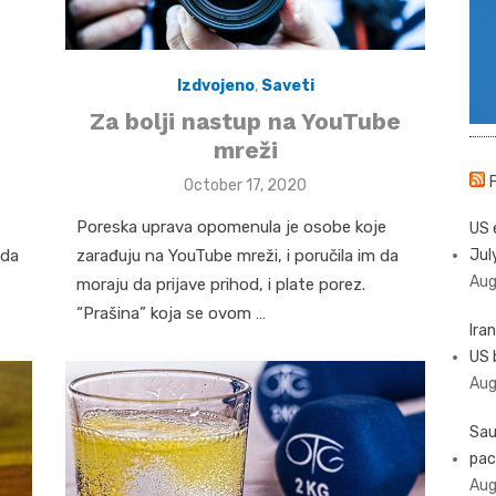
Izdvojeno
,
Saveti
Za bolji nastup na YouTube
mreži
Posted
October 17, 2020
on
Poreska uprava opomenula je osobe koje
US 
 da
zarađuju na YouTube mreži, i poručila im da
Jul
Aug
moraju da prijave prihod, i plate porez.
“Prašina” koja se ovom …
Iran
US 
Aug
Sau
pac
Aug