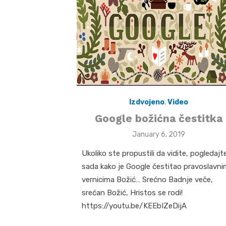
Izdvojeno
,
Video
Google božićna čestitka
Posted
January 6, 2019
on
Ukoliko ste propustili da vidite, pogledajt
sada kako je Google čestitao pravoslavni
vernicima Božić… Srećno Badnje veče,
srećan Božić, Hristos se rodi!
https://youtu.be/KEEbIZeDijA