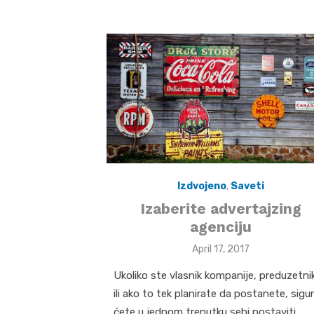
Izdvojeno
,
Saveti
Izaberite advertajzing
agenciju
Posted
April 17, 2017
on
Ukoliko ste vlasnik kompanije, preduzetni
ili ako to tek planirate da postanete, sigu
ćete u jednom trenutku sebi postaviti