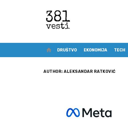
Skip
to
content
home
DRUŠTVO
EKONOMIJA
TECH
AUTHOR:
ALEKSANDAR RATKOVIĆ