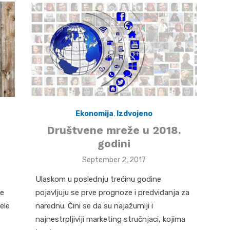
Ekonomija
,
Izdvojeno
Društvene mreže u 2018.
godini
Posted
September 2, 2017
on
Ulaskom u poslednju trećinu godine
je
pojavljuju se prve prognoze i predviđanja za
ele
narednu. Čini se da su najažurniji i
najnestrpljiviji marketing stručnjaci, kojima