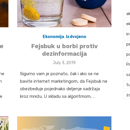
ak
ek
i
Ekonomija
,
Izdvojeno
p
le
Fejsbuk u borbi protiv
dezinformacija
p
Posted
July 3, 2019
P
on
 ne
Sigurno vam je poznato, čak i ako se ne
s
n
bavite internet marketingom, da Fejsbuk ne
t
obezbeđuje pojednako deljenje sadržaja
zd
će
kroz mrežu. U skladu sa algoritmom, …