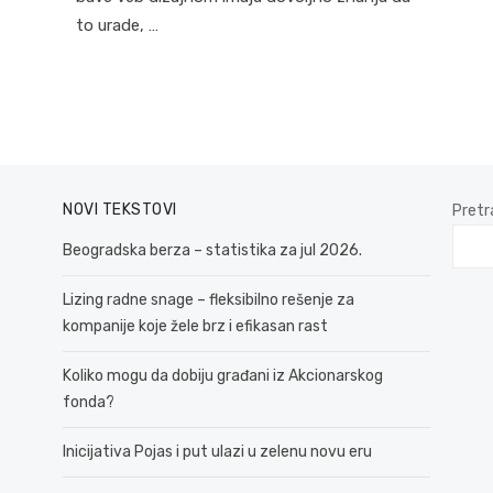
to urade, …
NOVI TEKSTOVI
Pretr
Beogradska berza – statistika za jul 2026.
Lizing radne snage – fleksibilno rešenje za
kompanije koje žele brz i efikasan rast
Koliko mogu da dobiju građani iz Akcionarskog
fonda?
Inicijativa Pojas i put ulazi u zelenu novu eru