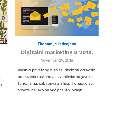
Ekonomija
,
Izdvojeno
Digitalni marketing u 2019.
Posted
November 29, 2018
on
Vlasnici privatnog biznisa, direktori državnih
preduzeća i ustanova, zvaničnici na javnim
e
funkcijama, čak i privatna lica… konačno su
m
shvatili da, ako su već prisutni onlajn, …