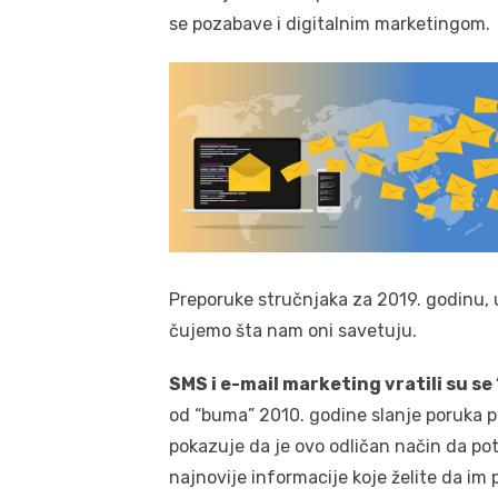
se pozabave i digitalnim marketingom.
Preporuke stručnjaka za 2019. godinu, 
čujemo šta nam oni savetuju.
SMS i e-mail marketing vratili su se
od “buma” 2010. godine slanje poruka p
pokazuje da je ovo odličan način da poten
najnovije informacije koje želite da im