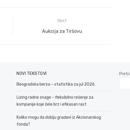
Next
Next
Aukcija za Tiršovu
post:
NOVI TEKSTOVI
Pretr
Beogradska berza – statistika za jul 2026.
Lizing radne snage – fleksibilno rešenje za
kompanije koje žele brz i efikasan rast
Koliko mogu da dobiju građani iz Akcionarskog
fonda?