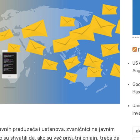
US 
Aug
Goo
Has
Jan
inv
ržavnih preduzeća i ustanova, zvaničnici na javnim
ak
 su shvatili da, ako su već prisutni onlajn, treba da