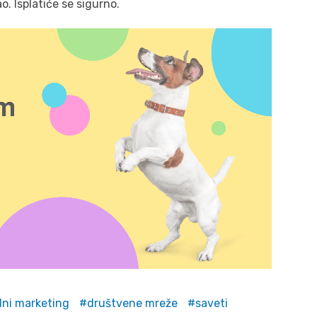
. Isplatiće se sigurno.
alni marketing
društvene mreže
saveti