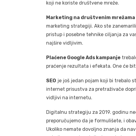
koji ne koriste društvene mreže.
Marketing na društvenim mrežama
marketing strategiji. Ako ste zanemaril
pristup i posebne tehnike ciljanja za va
najšire vidljivim.
Plaćene Google Ads kampanje
trebal
praćenje rezultata i efekata. One će biti
SEO
je još jedan pojam koji bi trebalo 
internet prisustva za pretraživače dopr
vidljivi na internetu.
Digitalnu strategiju za 2019. godinu n
preporučujemo da je formulišete, i oba
Ukoliko nemate dovoljno znanja da nav