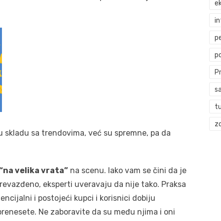
ek
i
p
p
P
s
t
zd
u skladu sa trendovima, već su spremne, pa da
 “na velika vrata”
na scenu. Iako vam se čini da je
revazđeno, eksperti uveravaju da nije tako. Praksa
cijalni i postojeći kupci i korisnici dobiju
 prenesete. Ne zaboravite da su među njima i oni