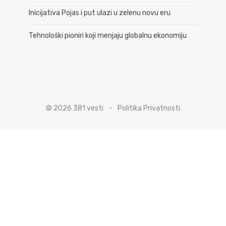
Inicijativa Pojas i put ulazi u zelenu novu eru
Tehnološki pioniri koji menjaju globalnu ekonomiju
© 2026 381 vesti
Politika Privatnosti