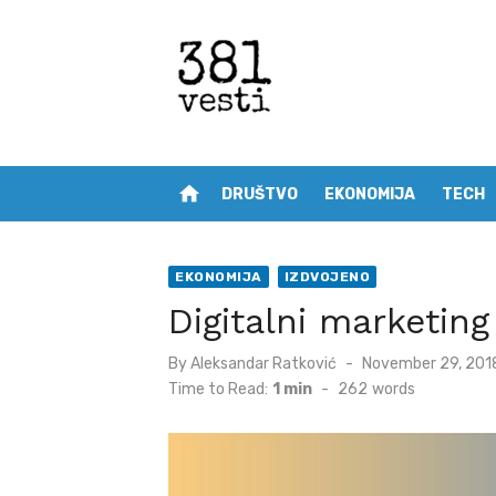
Skip
to
content
home
DRUŠTVO
EKONOMIJA
TECH
EKONOMIJA
IZDVOJENO
Digitalni marketing
Posted
By
Aleksandar Ratković
November 29, 201
on
Time to Read:
1 min
-
262
words