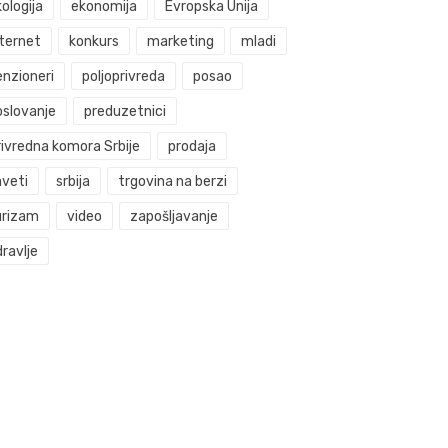
ologija
ekonomija
Evropska Unija
nternet
konkurs
marketing
mladi
enzioneri
poljoprivreda
posao
oslovanje
preduzetnici
rivredna komora Srbije
prodaja
aveti
srbija
trgovina na berzi
urizam
video
zapošljavanje
ravlje