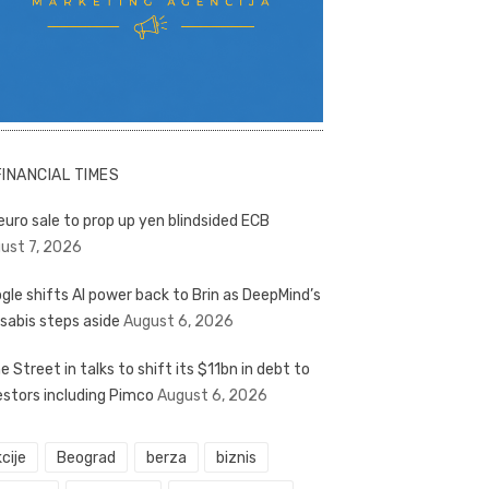
FINANCIAL TIMES
euro sale to prop up yen blindsided ECB
ust 7, 2026
gle shifts AI power back to Brin as DeepMind’s
sabis steps aside
August 6, 2026
e Street in talks to shift its $11bn in debt to
estors including Pimco
August 6, 2026
cije
Beograd
berza
biznis