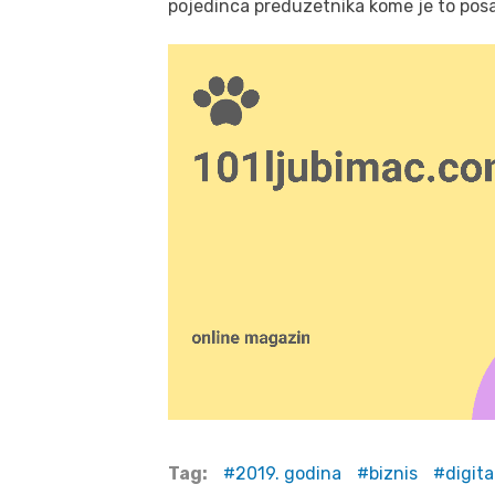
pojedinca preduzetnika kome je to posao
Tag:
2019. godina
biznis
digit