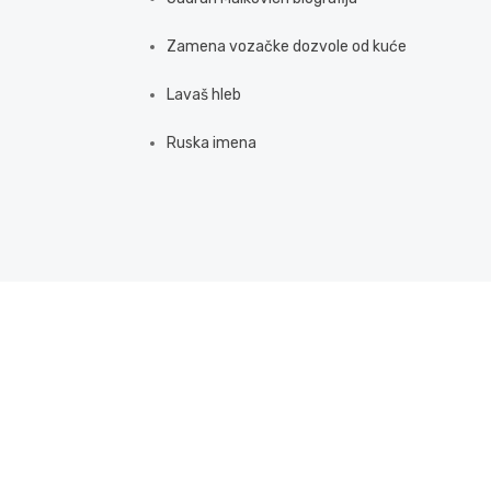
Zamena vozačke dozvole od kuće
Lavaš hleb
Ruska imena