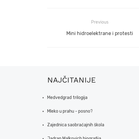
Post
Previous
navigation
Previous
Mini hidroelektrane i protesti
post:
NAJČITANIJE
Medvedgrad trilogija
Mleko u prahu - posno?
Zajednica saobraćajnih škola
Jadran Malkovich biografija