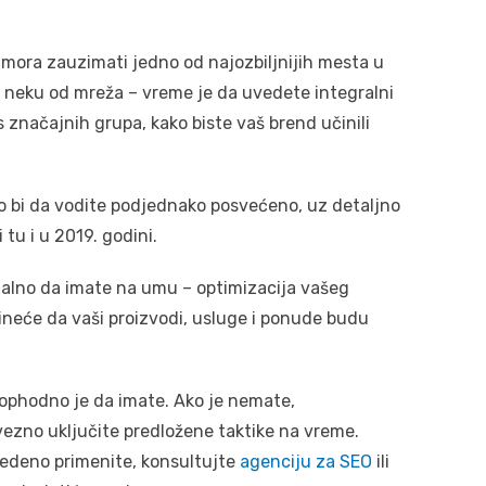
mora zauzimati jedno od najozbiljnijih mesta u
i neku od mreža – vreme je da uvedete integralni
s značajnih grupa, kako biste vaš brend učinili
o bi da vodite podjednako posvećeno, uz detaljno
 tu i u 2019. godini.
stalno da imate na umu – optimizacija vašeg
ineće da vaši proizvodi, usluge i ponude budu
eophodno je da imate. Ako je nemate,
vezno uključite predložene taktike na vreme.
edeno primenite, konsultujte
agenciju za SEO
ili