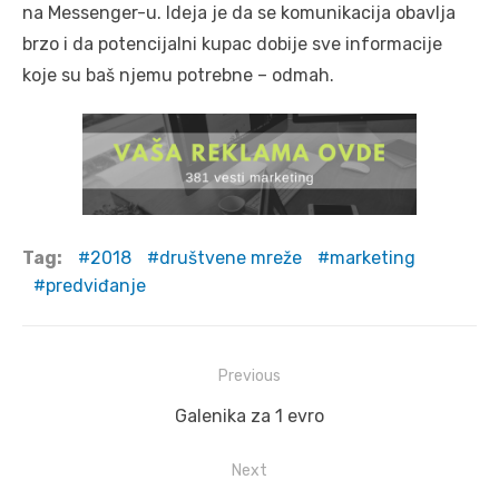
na Messenger-u. Ideja je da se komunikacija obavlja
brzo i da potencijalni kupac dobije sve informacije
koje su baš njemu potrebne – odmah.
Tag:
2018
društvene mreže
marketing
predviđanje
Post
Previous
navigation
Previous
Galenika za 1 evro
post:
Next