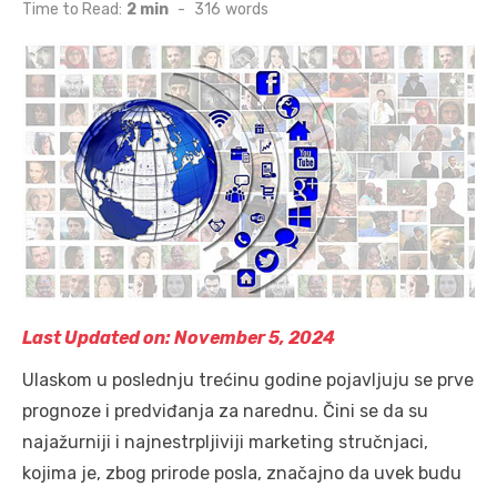
on
Time to Read:
2 min
-
316
words
Last Updated on: November 5, 2024
Ulaskom u poslednju trećinu godine pojavljuju se prve
prognoze i predviđanja za narednu. Čini se da su
najažurniji i najnestrpljiviji marketing stručnjaci,
kojima je, zbog prirode posla, značajno da uvek budu