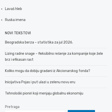
Lavaš hleb
Ruska imena
NOVI TEKSTOVI
Beogradska berza – statistika za jul 2026.
Lizing radne snage – fleksibilno rešenje za kompanije koje žele
brz i efikasan rast
Koliko mogu da dobiju građani iz Akcionarskog fonda?
Inicijativa Pojas i put ulazi u zelenu novu eru
Tehnološki pioniri koji menjaju globalnu ekonomiju
Pretraga