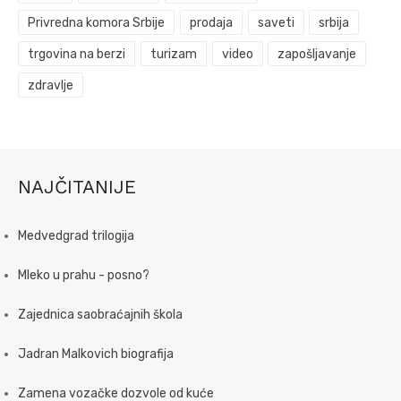
Privredna komora Srbije
prodaja
saveti
srbija
trgovina na berzi
turizam
video
zapošljavanje
zdravlje
NAJČITANIJE
Medvedgrad trilogija
Mleko u prahu - posno?
Zajednica saobraćajnih škola
Jadran Malkovich biografija
Zamena vozačke dozvole od kuće