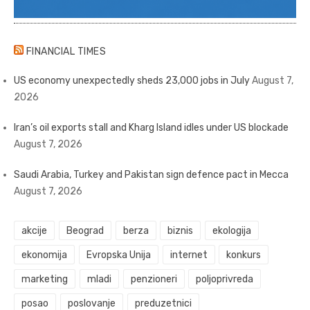
FINANCIAL TIMES
US economy unexpectedly sheds 23,000 jobs in July
August 7,
2026
Iran’s oil exports stall and Kharg Island idles under US blockade
August 7, 2026
Saudi Arabia, Turkey and Pakistan sign defence pact in Mecca
August 7, 2026
akcije
Beograd
berza
biznis
ekologija
ekonomija
Evropska Unija
internet
konkurs
marketing
mladi
penzioneri
poljoprivreda
posao
poslovanje
preduzetnici