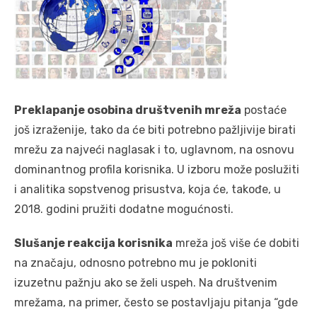
Preklapanje osobina društvenih mreža
postaće
još izraženije, tako da će biti potrebno pažljivije birati
mrežu za najveći naglasak i to, uglavnom, na osnovu
dominantnog profila korisnika. U izboru može poslužiti
i analitika sopstvenog prisustva, koja će, takođe, u
2018. godini pružiti dodatne mogućnosti.
Slušanje reakcija korisnika
mreža još više će dobiti
na značaju, odnosno potrebno mu je pokloniti
izuzetnu pažnju ako se želi uspeh. Na društvenim
mrežama, na primer, često se postavljaju pitanja “gde