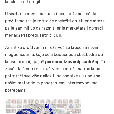
korak ispred drugih.
U svetskim medijima, na primer, možemo već da
pročitamo šta je to što će obeležiti društvene mreže,
pa je zanimljivo da razmišljanja marketara i domaći
menadžeri i preduzetnici čuju.
Analitika društvenih mreža već se kreće ka novim
mogućnostima, koje će u budućnosti obezbediti da
korisnici dobijaju još
personalizovaniji sadržaj
. To
znači da ćemo i na društvenim mrežama kao kupci i
potrošači sve više nailaziti na podatke u skladu sa
našim prethodnim ponašanjem, interesovanjima i
potrebama.