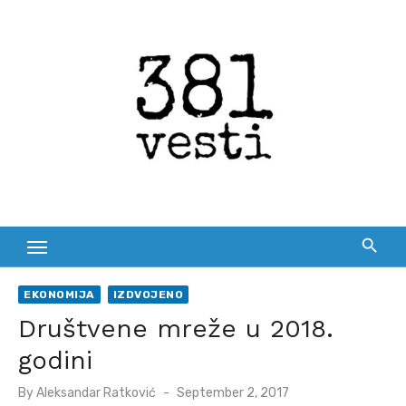
Skip
to
content
EKONOMIJA
IZDVOJENO
Društvene mreže u 2018.
godini
Posted
By
Aleksandar Ratković
September 2, 2017