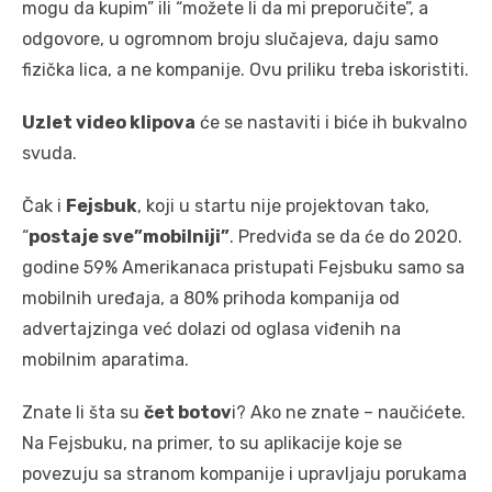
mogu da kupim” ili “možete li da mi preporučite”, a
odgovore, u ogromnom broju slučajeva, daju samo
fizička lica, a ne kompanije. Ovu priliku treba iskoristiti.
Uzlet video klipova
će se nastaviti i biće ih bukvalno
svuda.
Čak i
Fejsbuk
, koji u startu nije projektovan tako,
“
postaje sve”mobilniji”
. Predviđa se da će do 2020.
godine 59% Amerikanaca pristupati Fejsbuku samo sa
mobilnih uređaja, a 80% prihoda kompanija od
advertajzinga već dolazi od oglasa viđenih na
mobilnim aparatima.
Znate li šta su
čet botov
i? Ako ne znate – naučićete.
Na Fejsbuku, na primer, to su aplikacije koje se
povezuju sa stranom kompanije i upravljaju porukama