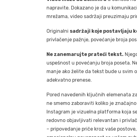
napravite. Dokazano je da u komunikaci
mrežama, video sadržaji preuzimaju pri
Originalni
sadržaji koje postavljaju k
privlačenje pažnje, povećanje broja pos
Ne zanemarujte prateći tekst.
Njego
uspešnost u povećanju broja poseta. Ne
manje ako želite da tekst bude u svim op
adekvatno prenese.
Pored navedenih ključnih elemenata z
ne smemo zaboraviti koliko je značajno
Instagram je vizuelna platforma koja se
redovno objavljivati relevantan i privl
– pripovedanje priče kroz vaše postove, 