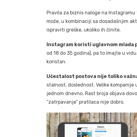
Pravila za biznis naloge na Instagramu t
može, u kombinaciji sa dosadašnjim akt
ispraviti greške, ukoliko ih činite.
Instagram koristi uglavnom mlađa 
od 18 do 35 godina), pa to imajte u vidu
koristan.
Učestalost postova nije toliko važna 
stalnost, doslednost. Velike kompanije 
jednom dnevno. Rast broja objava dovod
“zatrpavanje” pratilaca nije dobro.