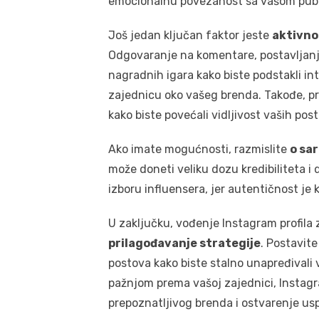
emocionalnu povezanost sa vašom pub
Još jedan ključan faktor jeste
aktivno
Odgovaranje na komentare, postavljanje
nagradnih igara kako biste podstakli int
zajednicu oko vašeg brenda. Takođe, pr
kako biste povećali vidljivost vaših pos
Ako imate mogućnosti, razmislite
o sa
može doneti veliku dozu kredibiliteta i 
izboru influensera, jer autentičnost je
U zaključku, vođenje Instagram profila
prilagođavanje strategije
. Postavite 
postova kako biste stalno unapređivali 
pažnjom prema vašoj zajednici, Instag
prepoznatljivog brenda i ostvarenje us