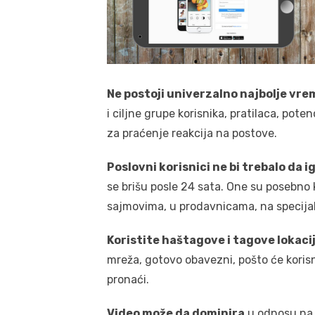
Ne postoji univerzalno najbolje vre
i ciljne grupe korisnika, pratilaca, pote
za praćenje reakcija na postove.
Poslovni korisnici ne bi trebalo da 
se brišu posle 24 sata. One su posebno k
sajmovima, u prodavnicama, na specija
Koristite haštagove i tagove lokacij
mreža, gotovo obavezni, pošto će korisn
pronaći.
Video može da dominira
u odnosu na s