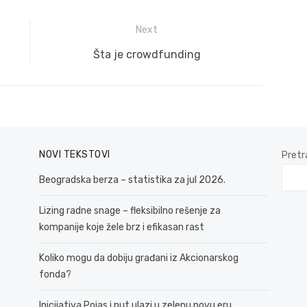
Next
Next
Šta je crowdfunding
post:
NOVI TEKSTOVI
Pretr
Beogradska berza – statistika za jul 2026.
Lizing radne snage – fleksibilno rešenje za
kompanije koje žele brz i efikasan rast
Koliko mogu da dobiju građani iz Akcionarskog
fonda?
Inicijativa Pojas i put ulazi u zelenu novu eru