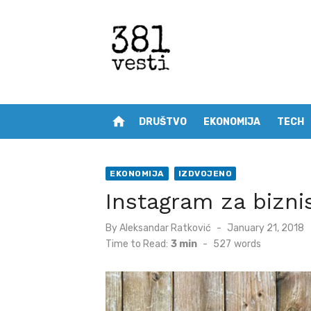
Skip
to
content
home
DRUŠTVO
EKONOMIJA
TECH
EKONOMIJA
IZDVOJENO
Instagram za bizni
Posted
By
Aleksandar Ratković
January 21, 2018
on
Time to Read:
3 min
-
527
words