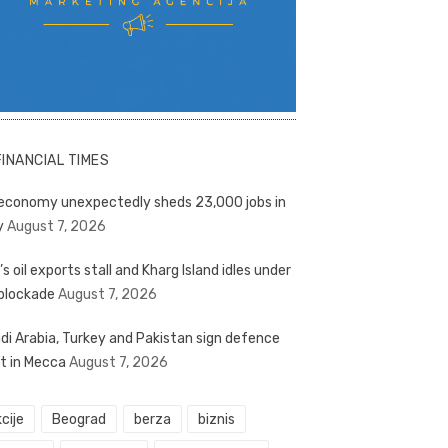
FINANCIAL TIMES
economy unexpectedly sheds 23,000 jobs in
y
August 7, 2026
’s oil exports stall and Kharg Island idles under
blockade
August 7, 2026
di Arabia, Turkey and Pakistan sign defence
t in Mecca
August 7, 2026
cije
Beograd
berza
biznis