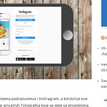
US 
Jul
Iran
US 
Sau
pac
ežama podrazumeva i Instragram, a korišćnje ove
ak
privatnih fotografija koje se dele sa prijateljima.