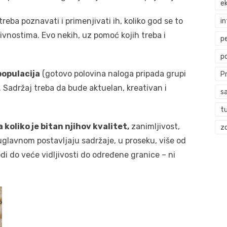
ek
reba poznavati i primenjivati ih, koliko god se to
i
ivnostima. Evo nekih, uz pomoć kojih treba i
p
p
populacija
(gotovo polovina naloga pripada grupi
P
. Sadržaj treba da bude aktuelan, kreativan i
s
t
koliko je bitan njihov kvalitet,
zanimljivost,
zd
uglavnom postavljaju sadržaje, u proseku, više od
i do veće vidljivosti do određene granice – ni