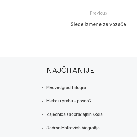
Post
Previous
navigation
Previous
Slede izmene za vozače
post:
NAJČITANIJE
Medvedgrad trilogija
Mleko u prahu - posno?
Zajednica saobraćajnih škola
Jadran Malkovich biografija