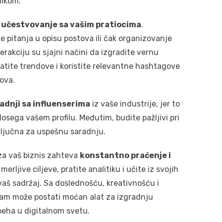
likom.
 učestvovanje sa vašim pratiocima
.
 pitanja u opisu postova ili čak organizovanje
erakciju su sjajni načini da izgradite vernu
atite trendove i koristite relevantne hashtagove
tova.
radnji sa influenserima
iz vaše industrije, jer to
dosega vašem profilu. Međutim, budite pažljivi pri
 ključna za uspešnu saradnju.
 za vaš biznis zahteva
konstantno praćenje i
merljive ciljeve, pratite analitiku i učite iz svojih
vaš sadržaj. Sa doslednošću, kreativnošću i
ram može postati moćan alat za izgradnju
peha u digitalnom svetu.