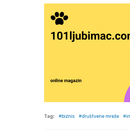
Tag:
biznis
društvene mreže
i