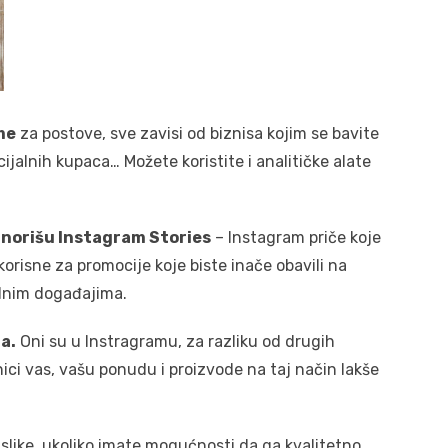
me
za postove, sve zavisi od biznisa kojim se bavite
ncijalnih kupaca… Možete koristite i analitičke alate
ignorišu Instagram Stories
– Instagram priče koje
orisne za promocije koje biste inače obavili na
lnim događajima.
a.
Oni su u Instragramu, za razliku od drugih
ici vas, vašu ponudu i proizvode na taj način lakše
like, ukoliko imate mogućnosti da ga kvalitetno