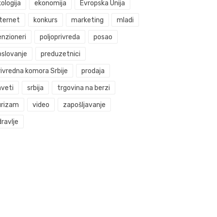
ologija
ekonomija
Evropska Unija
nternet
konkurs
marketing
mladi
enzioneri
poljoprivreda
posao
oslovanje
preduzetnici
rivredna komora Srbije
prodaja
aveti
srbija
trgovina na berzi
urizam
video
zapošljavanje
ravlje