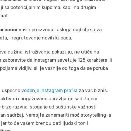
ji sa potencijalnim kupcima, kao i na drugim
mat.
orisnici
vaših proizvoda i usluga najbolji su za
eta, i regrutovanje novih kupaca.
va dužina, istraživanja pokazuju, ne utiče na
 zaboravite da Instagram savetuje 125 karaktera ili
cijama vidljiv, ali je važnije od toga da se poruka
a uspešno
vođenje Instagram profila
za vaš biznis,
 aktivno i angažovano upravljanje sadržajem.
 brzo razvija, stoga je od suštinske važnosti
ačan sadržaj. Nemojte zanemariti moć storytelling-a
jer to će vašem brendu dati ljudski ton i