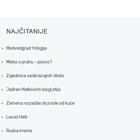
NAJČITANIJE
Medvedgrad trilogija
Mleko u prahu - posno?
Zajednica saobraćajnih škola
Jadran Malkovich biografija
Zamena vozačke dozvole od kuće
Lavaš hleb
Ruska imena