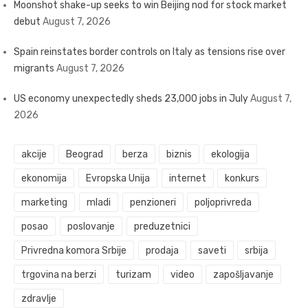
Moonshot shake-up seeks to win Beijing nod for stock market
debut
August 7, 2026
Spain reinstates border controls on Italy as tensions rise over
migrants
August 7, 2026
US economy unexpectedly sheds 23,000 jobs in July
August 7,
2026
akcije
Beograd
berza
biznis
ekologija
ekonomija
Evropska Unija
internet
konkurs
marketing
mladi
penzioneri
poljoprivreda
posao
poslovanje
preduzetnici
Privredna komora Srbije
prodaja
saveti
srbija
trgovina na berzi
turizam
video
zapošljavanje
zdravlje