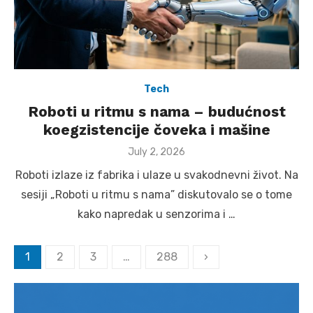
Tech
Roboti u ritmu s nama – budućnost
koegzistencije čoveka i mašine
Posted
July 2, 2026
on
Roboti izlaze iz fabrika i ulaze u svakodnevni život. Na
sesiji „Roboti u ritmu s nama” diskutovalo se o tome
kako napredak u senzorima i …
Posts
1
2
3
…
288
›
pagination