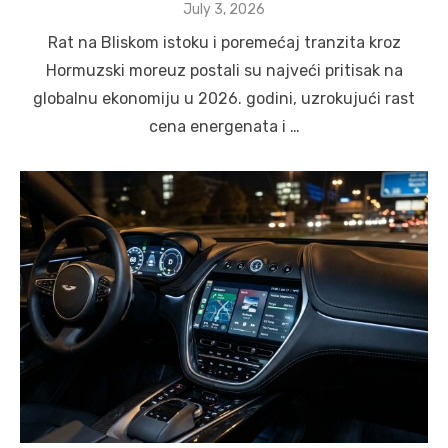
Posted
July 3, 2026
on
Rat na Bliskom istoku i poremećaj tranzita kroz
Hormuzski moreuz postali su najveći pritisak na
globalnu ekonomiju u 2026. godini, uzrokujući rast
cena energenata i …