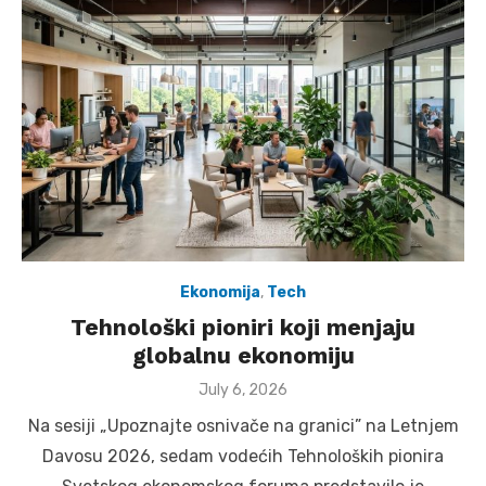
Ekonomija
,
Tech
Tehnološki pioniri koji menjaju
globalnu ekonomiju
Posted
July 6, 2026
on
Na sesiji „Upoznajte osnivače na granici” na Letnjem
Davosu 2026, sedam vodećih Tehnoloških pionira