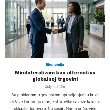
Ekonomija
Minilateralizam kao alternativa
globalnoj trgovini
Posted
July 4, 2026
on
Sa globlanom trgovinskom upravljanjem u krizi,
države formiraju manje strateške saveze kako bi
sklopile dogovore. Na sesiji „Manje priče, više