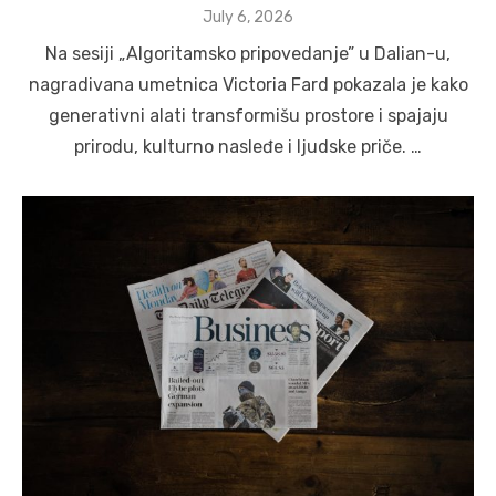
Posted
July 6, 2026
on
Na sesiji „Algoritamsko pripovedanje” u Dalian-u,
nagradivana umetnica Victoria Fard pokazala je kako
generativni alati transformišu prostore i spajaju
prirodu, kulturno nasleđe i ljudske priče. …