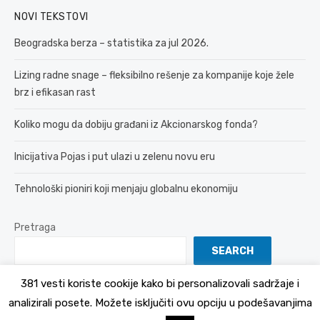
NOVI TEKSTOVI
Beogradska berza – statistika za jul 2026.
Lizing radne snage – fleksibilno rešenje za kompanije koje žele
brz i efikasan rast
Koliko mogu da dobiju građani iz Akcionarskog fonda?
Inicijativa Pojas i put ulazi u zelenu novu eru
Tehnološki pioniri koji menjaju globalnu ekonomiju
Pretraga
SEARCH
381 vesti koriste cookije kako bi personalizovali sadržaje i
analizirali posete. Možete isključiti ovu opciju u podešavanjima
© 2026 381 vesti
Politika Privatnosti