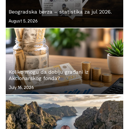
Beogradska berza – statistika za jul 2026.
Posted
August 5, 2026
on
Koliko mogu da dobiju građani iz
Akcionarskog fonda?
Posted
July 16, 2026
on