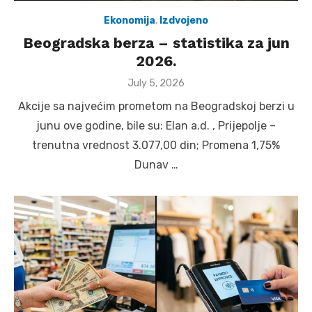
Ekonomija
,
Izdvojeno
Beogradska berza – statistika za jun
2026.
Posted
July 5, 2026
on
Akcije sa najvećim prometom na Beogradskoj berzi u
junu ove godine, bile su: Elan a.d. , Prijepolje –
trenutna vrednost 3.077,00 din; Promena 1,75%
Dunav …