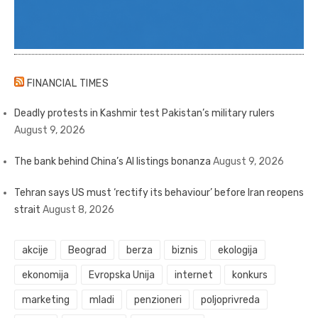
FINANCIAL TIMES
Deadly protests in Kashmir test Pakistan’s military rulers
August 9, 2026
The bank behind China’s AI listings bonanza
August 9, 2026
Tehran says US must ‘rectify its behaviour’ before Iran reopens
strait
August 8, 2026
akcije
Beograd
berza
biznis
ekologija
ekonomija
Evropska Unija
internet
konkurs
marketing
mladi
penzioneri
poljoprivreda