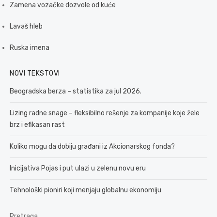
Zamena vozačke dozvole od kuće
Lavaš hleb
Ruska imena
NOVI TEKSTOVI
Beogradska berza – statistika za jul 2026.
Lizing radne snage – fleksibilno rešenje za kompanije koje žele
brz i efikasan rast
Koliko mogu da dobiju građani iz Akcionarskog fonda?
Inicijativa Pojas i put ulazi u zelenu novu eru
Tehnološki pioniri koji menjaju globalnu ekonomiju
Pretraga