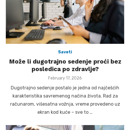
Saveti
Može li dugotrajno sedenje proći bez
posledica po zdravlje?
Posted
February 17, 2026
on
Dugotrajno sedenje postalo je jedna od najčešćih
karakteristika savremenog načina života. Rad za
računarom, višesatna vožnja, vreme provedeno uz
ekran kod kuće – sve to …