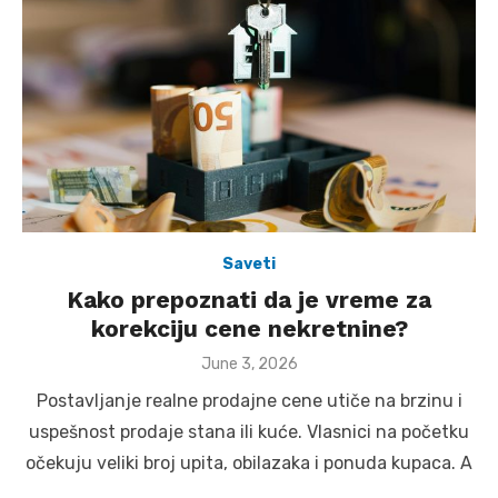
Saveti
Kako prepoznati da je vreme za
korekciju cene nekretnine?
Posted
June 3, 2026
on
Postavljanje realne prodajne cene utiče na brzinu i
uspešnost prodaje stana ili kuće. Vlasnici na početku
očekuju veliki broj upita, obilazaka i ponuda kupaca. A
…