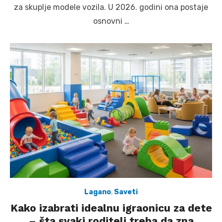
za skuplje modele vozila. U 2026. godini ona postaje
osnovni …
Lagano
,
Saveti
Kako izabrati idealnu igraonicu za dete
– šta svaki roditelj treba da zna