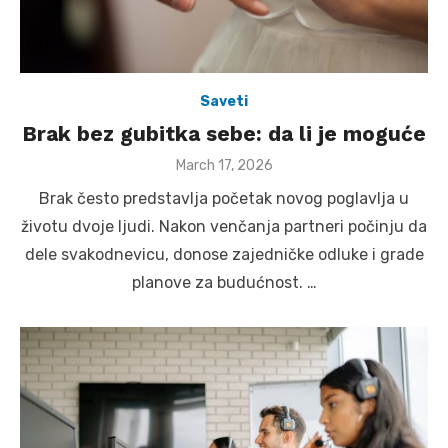
Saveti
Brak bez gubitka sebe: da li je moguće
Posted
March 17, 2026
on
Brak često predstavlja početak novog poglavlja u
životu dvoje ljudi. Nakon venčanja partneri počinju da
dele svakodnevicu, donose zajedničke odluke i grade
planove za budućnost. …