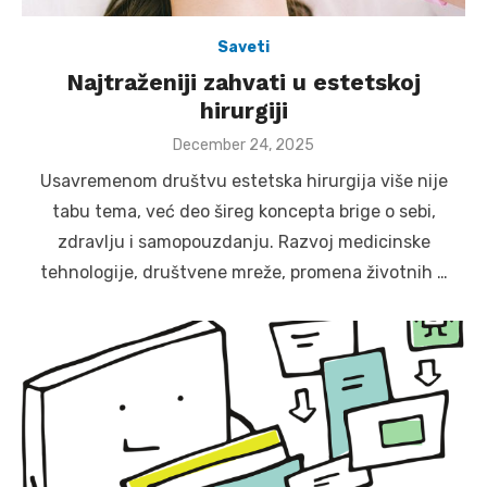
Saveti
Najtraženiji zahvati u estetskoj
hirurgiji
Posted
December 24, 2025
on
Usavremenom društvu estetska hirurgija više nije
tabu tema, već deo šireg koncepta brige o sebi,
zdravlju i samopouzdanju. Razvoj medicinske
tehnologije, društvene mreže, promena životnih …