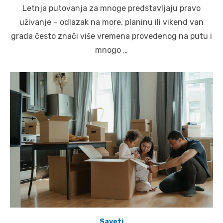
on
Letnja putovanja za mnoge predstavljaju pravo
uživanje – odlazak na more, planinu ili vikend van
grada često znači više vremena provedenog na putu i
mnogo …
Saveti