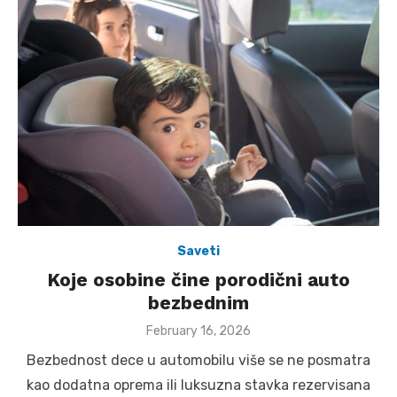
Saveti
Koje osobine čine porodični auto
bezbednim
Posted
February 16, 2026
on
Bezbednost dece u automobilu više se ne posmatra
kao dodatna oprema ili luksuzna stavka rezervisana