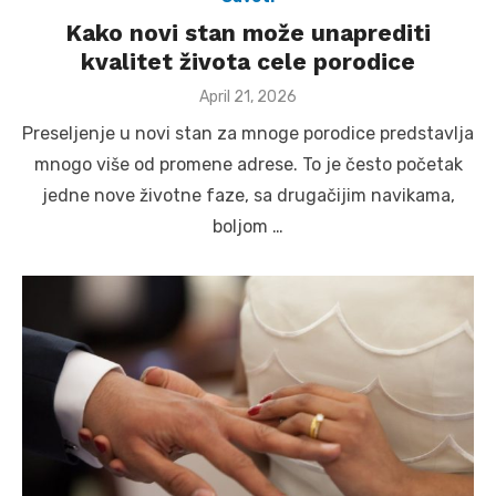
Kako novi stan može unaprediti
kvalitet života cele porodice
Posted
April 21, 2026
on
Preseljenje u novi stan za mnoge porodice predstavlja
mnogo više od promene adrese. To je često početak
jedne nove životne faze, sa drugačijim navikama,
boljom …