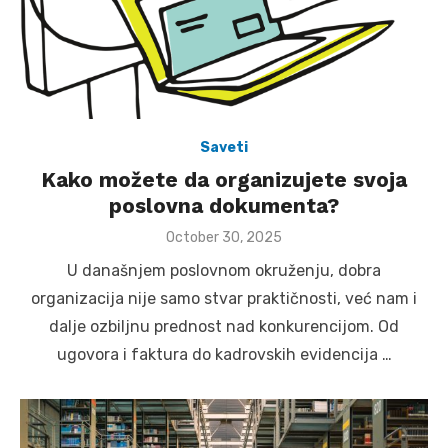
Saveti
Kako možete da organizujete svoja
poslovna dokumenta?
Posted
October 30, 2025
on
U današnjem poslovnom okruženju, dobra
organizacija nije samo stvar praktičnosti, već nam i
dalje ozbiljnu prednost nad konkurencijom. Od
ugovora i faktura do kadrovskih evidencija …