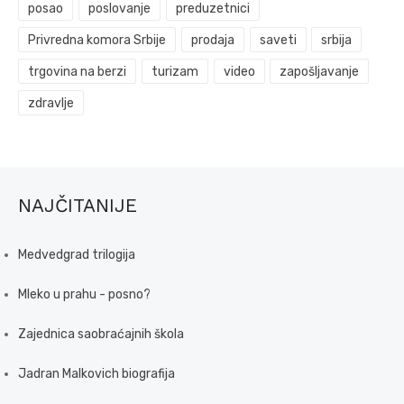
posao
poslovanje
preduzetnici
Privredna komora Srbije
prodaja
saveti
srbija
trgovina na berzi
turizam
video
zapošljavanje
zdravlje
NAJČITANIJE
Medvedgrad trilogija
Mleko u prahu - posno?
Zajednica saobraćajnih škola
Jadran Malkovich biografija