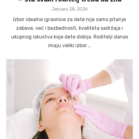
Posted
January 28, 2026
on
Izbor idealne igraonice za dete nije samo pitanje
zabave, već i bezbednosti, kvaliteta sadržaja i
ukupnog iskustva koje dete dobija. Roditelji danas
imaju veliki izbor …