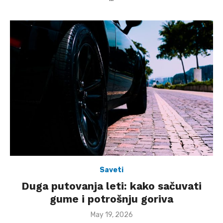
Saveti
Duga putovanja leti: kako sačuvati
gume i potrošnju goriva
Posted
May 19, 2026