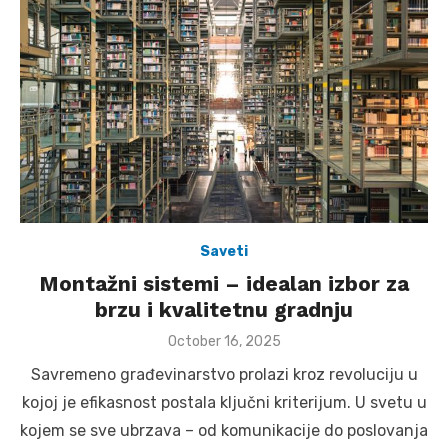
Saveti
Montažni sistemi – idealan izbor za
brzu i kvalitetnu gradnju
Posted
October 16, 2025
on
Savremeno građevinarstvo prolazi kroz revoluciju u
kojoj je efikasnost postala ključni kriterijum. U svetu u
kojem se sve ubrzava – od komunikacije do poslovanja