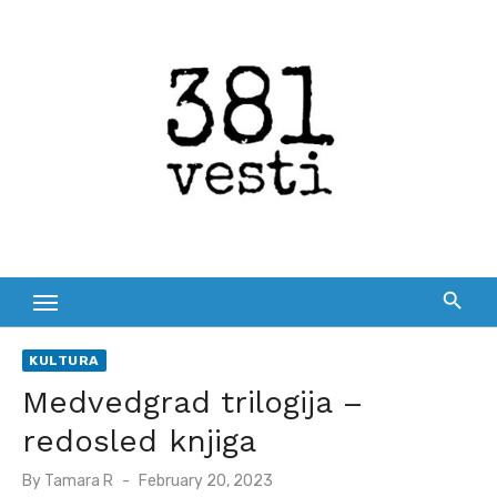
Skip
to
content
KULTURA
Medvedgrad trilogija –
redosled knjiga
Posted
By
Tamara R
February 20, 2023