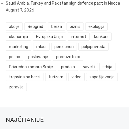
Saudi Arabia, Turkey and Pakistan sign defence pact in Mecca
August 7, 2026
akcije
Beograd
berza
biznis
ekologija
ekonomija
Evropska Unija
internet
konkurs
marketing
mladi
penzioneri
poljoprivreda
posao
poslovanje
preduzetnici
Privredna komora Srbije
prodaja
saveti
srbija
trgovina na berzi
turizam
video
zapošljavanje
zdravlje
NAJČITANIJE