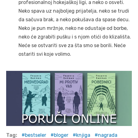
profesionalnoj hokejaškoj ligi, a neko o osveti.
Neko spava uz najboljeg prijatelja, neko se trudi
da sačuva brak, a neko pokušava da spase decu.
Neko je pun mržnje, neko ne odustaje od borbe,
neko će zgrabiti pušku i s njom otići do klizališta.
Neće se ostvariti sve za šta smo se borili. Neće
ostariti svi koje volimo.
Tag:
bestseler
bloger
knjiga
nagrada