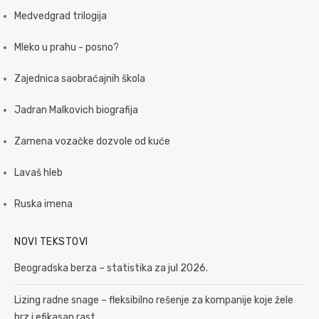
Medvedgrad trilogija
Mleko u prahu - posno?
Zajednica saobraćajnih škola
Jadran Malkovich biografija
Zamena vozačke dozvole od kuće
Lavaš hleb
Ruska imena
NOVI TEKSTOVI
Beogradska berza – statistika za jul 2026.
Lizing radne snage – fleksibilno rešenje za kompanije koje žele
brz i efikasan rast