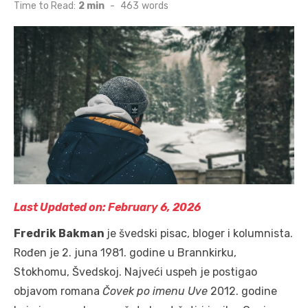
on
Time to Read:
2 min
-
463
words
Last Updated on: February 6, 2026
Fredrik Bakman
je švedski pisac, bloger i kolumnista.
Rođen je 2. juna 1981. godine u Brannkirku,
Stokhomu, Švedskoj. Najveći uspeh je postigao
objavom romana
Čovek po imenu Uve
2012. godine