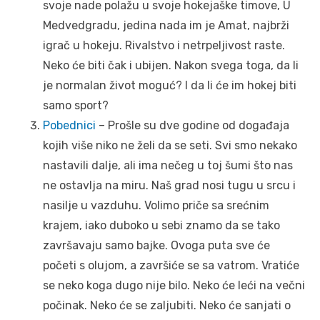
svoje nade polažu u svoje hokejaške timove, U
Medvedgradu, jedina nada im je Amat, najbrži
igrač u hokeju. Rivalstvo i netrpeljivost raste.
Neko će biti čak i ubijen. Nakon svega toga, da li
je normalan život moguć? I da li će im hokej biti
samo sport?
Pobednici
– Prošle su dve godine od događaja
kojih više niko ne želi da se seti. Svi smo nekako
nastavili dalje, ali ima nečeg u toj šumi što nas
ne ostavlja na miru. Naš grad nosi tugu u srcu i
nasilje u vazduhu. Volimo priče sa srećnim
krajem, iako duboko u sebi znamo da se tako
završavaju samo bajke. Ovoga puta sve će
početi s olujom, a završiće se sa vatrom. Vratiće
se neko koga dugo nije bilo. Neko će leći na večni
počinak. Neko će se zaljubiti. Neko će sanjati o