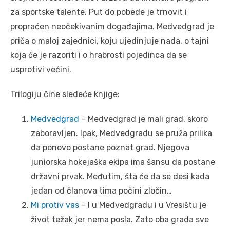
za sportske talente. Put do pobede je trnovit i
propraćen neočekivanim događajima. Medvedgrad je
priča o maloj zajednici, koju ujedinjuje nada, o tajni
koja će je razoriti i o hrabrosti pojedinca da se
usprotivi većini.
Trilogiju čine sledeće knjige:
Medvedgrad
– Medvedgrad je mali grad, skoro
zaboravljen. Ipak, Medvedgradu se pruža prilika
da ponovo postane poznat grad. Njegova
juniorska hokejaška ekipa ima šansu da postane
državni prvak. Međutim, šta će da se desi kada
jedan od članova tima počini zločin…
Mi protiv vas
– I u Medvedgradu i u Vresištu je
život težak jer nema posla. Zato oba grada sve