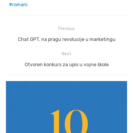
romani
Post
Previous
navigation
Previous
Chat GPT, na pragu revolucije u marketingu
post:
Next
Next
Otvoren konkurs za upis u vojne škole
post: