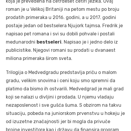
koja je prevedena na četrdeset četiri jezika. Ovaj
roman je u Velikoj Britaniji na petom mestu po broju
prodatih primeraka u 2016. godini, a u 2017. godini
postaje jedan od bestselera Njujork tajmsa. Fredrik je
napisao pet romana i svi su dobili pohvale i postali
međunarodni
bestseleri
. Napisao je i jedno delo iz
publicistike. Njegovi romani su prodati u dvanaest
miliona primeraka širom sveta.
Trilogija o Medvedgradu predstavlja priču o malom
gradu, velikim snovima i ceni koju smo spremni da
platimo da bismo ih ostvarili. Medvedgrad je mali grad
koji se nalazi u divljini i prodada. U njemu vladaju
nezaposlenost i sve gušća šuma. S obzirom na takvu
situaciju, pobeda na juniorskom prvenstvu u hokeju je
od izuzetne značajnosti jer bi mogla da privuče
brojne investitore kao i državu da finansira program