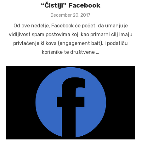
“Čistiji” Facebook
Posted
December 20, 2017
on
Od ove nedelje, Facebook će početi da umanjuje
vidljivost spam postovima koji kao primarni cilj imaju
privlačenje klikova (engagement bait), i podstiču
korisnike te društvene …