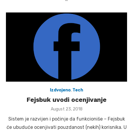
Izdvojeno
,
Tech
Fejsbuk uvodi ocenjivanje
Posted
August 23, 2018
on
Sistem je razvijen i počinje da funkcioniše – Fejsbuk
će ubuduće ocenjivati pouzdanost (nekih) korisnika. U