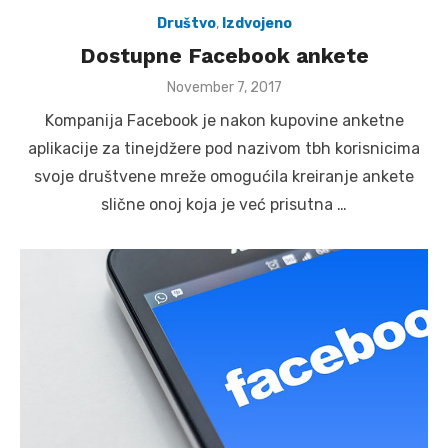
Društvo
,
Izdvojeno
Dostupne Facebook ankete
Posted
November 7, 2017
on
Kompanija Facebook je nakon kupovine anketne
aplikacije za tinejdžere pod nazivom tbh korisnicima
svoje društvene mreže omogućila kreiranje ankete
slične onoj koja je već prisutna …