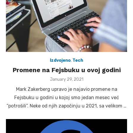
Izdvojeno
,
Tech
Promene na Fejsbuku u ovoj godini
Posted
January 29, 2021
on
Mark Zakerberg upravo je najavio promene na
Fejsbuku u godini u kojoj smo jedan mesec već
“potrošili”. Neke od njih započinju u 2021, sa velikom …