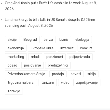
Greg Abel finally puts Buffett’s cash pile to work
August 8,
2026
Landmark crypto bill stalls in US Senate despite $225mn
spending push
August 8, 2026
akcije
Beograd
berza
biznis
ekologija
ekonomija
Evropska Unija
internet
konkurs
marketing
mladi
penzioneri
poljoprivreda
posao
poslovanje
preduzetnici
Privredna komora Srbije
prodaja
saveti
srbija
trgovina na berzi
turizam
video
zapošljavanje
zdravlje