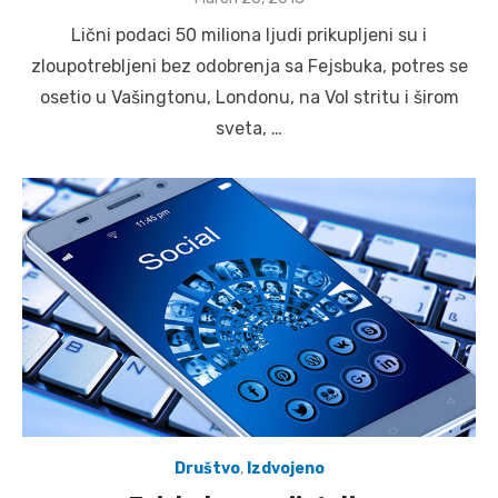
on
Lični podaci 50 miliona ljudi prikupljeni su i
zloupotrebljeni bez odobrenja sa Fejsbuka, potres se
osetio u Vašingtonu, Londonu, na Vol stritu i širom
sveta, …
Društvo
,
Izdvojeno