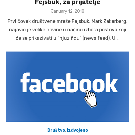
Fejsbuk, za prijatelje
Posted
January 12, 2018
on
Prvi čovek društvene mreže Fejsbuk, Mark Zakerberg,
najavio je velike novine u načinu izbora postova koji
će se prikazivati u “njuz fidu” (news feed). U …
Društvo
,
Izdvojeno