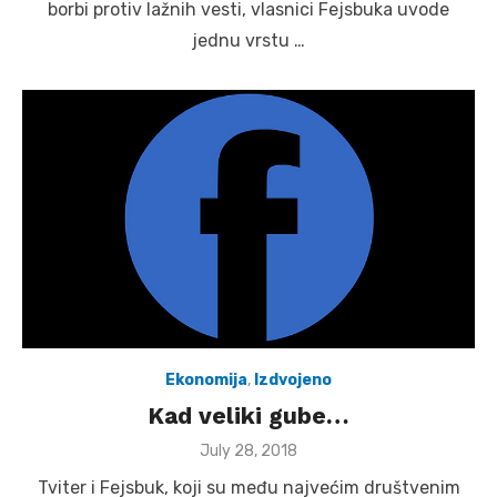
borbi protiv lažnih vesti, vlasnici Fejsbuka uvode
jednu vrstu …
Ekonomija
,
Izdvojeno
Kad veliki gube…
Posted
July 28, 2018
on
Tviter i Fejsbuk, koji su među najvećim društvenim