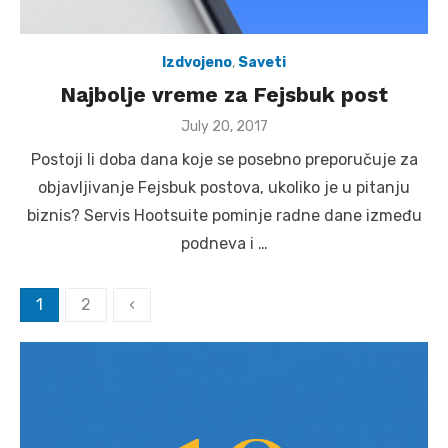
Izdvojeno
,
Saveti
Najbolje vreme za Fejsbuk post
Posted
July 20, 2017
on
Postoji li doba dana koje se posebno preporučuje za
objavljivanje Fejsbuk postova, ukoliko je u pitanju
biznis? Servis Hootsuite pominje radne dane između
podneva i …
Posts
1
2
‹
pagination