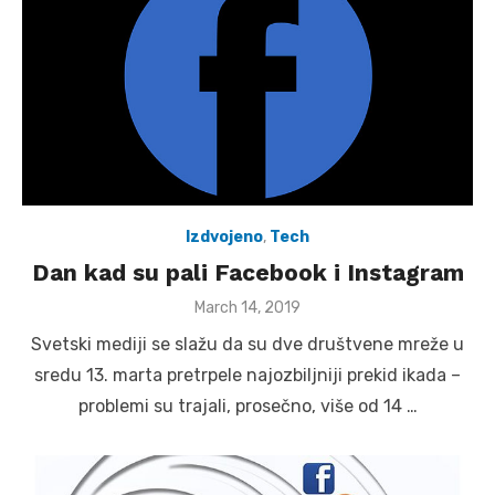
Izdvojeno
,
Tech
Dan kad su pali Facebook i Instagram
Posted
March 14, 2019
on
Svetski mediji se slažu da su dve društvene mreže u
sredu 13. marta pretrpele najozbiljniji prekid ikada –
problemi su trajali, prosečno, više od 14 …