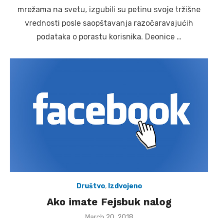
mrežama na svetu, izgubili su petinu svoje tržišne
vrednosti posle saopštavanja razočaravajućih
podataka o porastu korisnika. Deonice …
Društvo
,
Izdvojeno
Ako imate Fejsbuk nalog
Posted
March 20, 2018