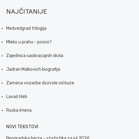
NAJČITANIJE
Medvedgrad trilogija
Mleko u prahu - posno?
Zajednica saobraćajnih škola
Jadran Malkovich biografija
Zamena vozačke dozvole od kuće
Lavaš hleb
Ruska imena
NOVI TEKSTOVI
Beogradska berza – statistika za jul 2026.