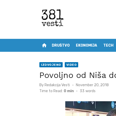
Skip
to
content
home
DRUŠTVO
EKONOMIJA
TECH
IZDVOJENO
VIDEO
Povoljno od Niša d
Posted
By
Redakcija Vesti
November 20, 2018
on
Time to Read:
0 min
-
33
words