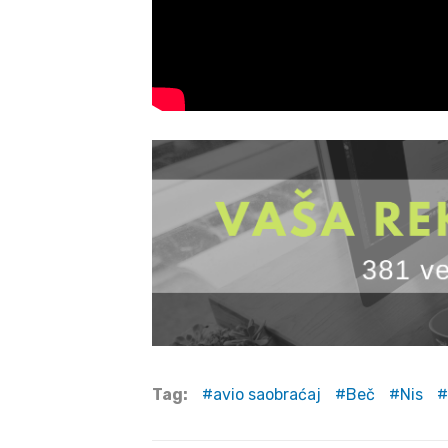
Tag:
avio saobraćaj
Beč
Nis