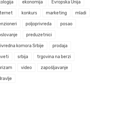
ologija
ekonomija
Evropska Unija
nternet
konkurs
marketing
mladi
enzioneri
poljoprivreda
posao
oslovanje
preduzetnici
rivredna komora Srbije
prodaja
aveti
srbija
trgovina na berzi
urizam
video
zapošljavanje
ravlje