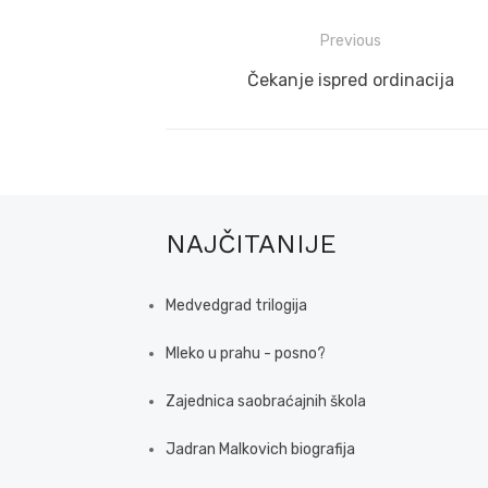
Post
Previous
navigation
Previous
Čekanje ispred ordinacija
post:
NAJČITANIJE
Medvedgrad trilogija
Mleko u prahu - posno?
Zajednica saobraćajnih škola
Jadran Malkovich biografija