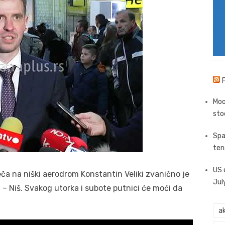
Moo
sto
Spa
ten
US 
ča na niški aerodrom Konstantin Veliki zvanično je
Jul
č – Niš. Svakog utorka i subote putnici će moći da
ak