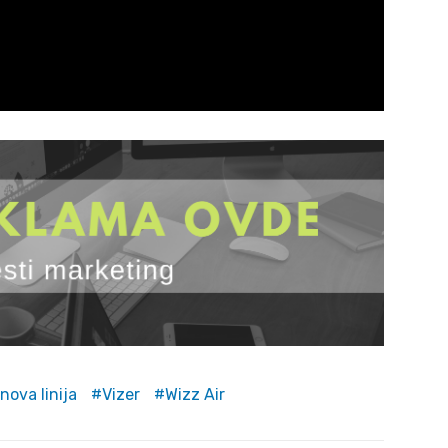
nova linija
Vizer
Wizz Air