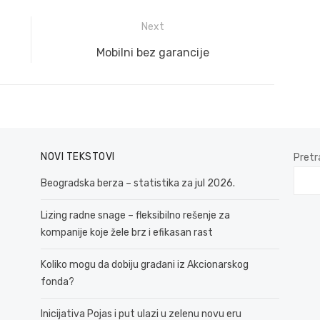
Next
Next
Mobilni bez garancije
post:
NOVI TEKSTOVI
Pretr
Beogradska berza – statistika za jul 2026.
Lizing radne snage – fleksibilno rešenje za
kompanije koje žele brz i efikasan rast
Koliko mogu da dobiju građani iz Akcionarskog
fonda?
Inicijativa Pojas i put ulazi u zelenu novu eru