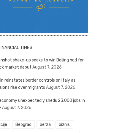
FINANCIAL TIMES
nshot shake-up seeks to win Beijing nod for
ck market debut
August 7, 2026
in reinstates border controls on Italy as
sions rise over migrants
August 7, 2026
economy unexpectedly sheds 23,000 jobs in
y
August 7, 2026
cije
Beograd
berza
biznis