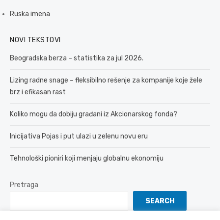
Ruska imena
NOVI TEKSTOVI
Beogradska berza – statistika za jul 2026.
Lizing radne snage – fleksibilno rešenje za kompanije koje žele
brz i efikasan rast
Koliko mogu da dobiju građani iz Akcionarskog fonda?
Inicijativa Pojas i put ulazi u zelenu novu eru
Tehnološki pioniri koji menjaju globalnu ekonomiju
Pretraga
SEARCH