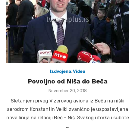
Izdvojeno
,
Video
Povoljno od Niša do Beča
Posted
November 20, 2018
on
Sletanjem prvog Vizerovog aviona iz Beča na niški
aerodrom Konstantin Veliki zvanično je uspostavljena
nova linija na relaciji Beč – Niš. Svakog utorka i subote
…