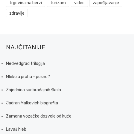
trgovina na berzi
turizam
video
zapošljavanje
zdravlje
NAJČITANIJE
Medvedgrad trilogija
Mleko u prahu - posno?
Zajednica saobraćajnih škola
Jadran Malkovich biografija
Zamena vozačke dozvole od kuće
Lavaš hleb