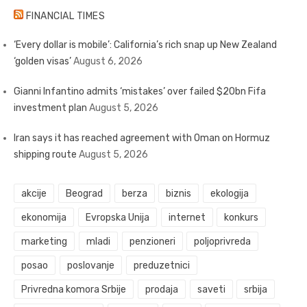
FINANCIAL TIMES
‘Every dollar is mobile’: California’s rich snap up New Zealand
‘golden visas’
August 6, 2026
Gianni Infantino admits ‘mistakes’ over failed $20bn Fifa
investment plan
August 5, 2026
Iran says it has reached agreement with Oman on Hormuz
shipping route
August 5, 2026
akcije
Beograd
berza
biznis
ekologija
ekonomija
Evropska Unija
internet
konkurs
marketing
mladi
penzioneri
poljoprivreda
posao
poslovanje
preduzetnici
Privredna komora Srbije
prodaja
saveti
srbija