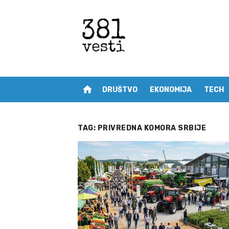
Skip
to
content
home
DRUŠTVO
EKONOMIJA
TECH
TAG:
PRIVREDNA KOMORA SRBIJE