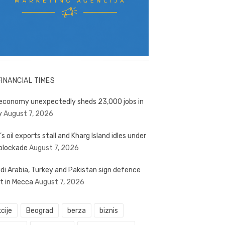
FINANCIAL TIMES
economy unexpectedly sheds 23,000 jobs in
y
August 7, 2026
’s oil exports stall and Kharg Island idles under
blockade
August 7, 2026
di Arabia, Turkey and Pakistan sign defence
t in Mecca
August 7, 2026
cije
Beograd
berza
biznis