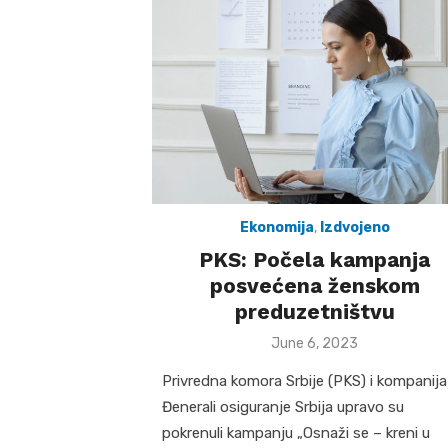
Ekonomija
,
Izdvojeno
PKS: Počela kampanja
posvećena ženskom
preduzetništvu
Posted
June 6, 2023
on
Privredna komora Srbije (PKS) i kompanija
Đenerali osiguranje Srbija upravo su
pokrenuli kampanju „Osnaži se – kreni u