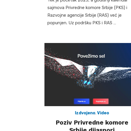
sajmova Privredne komore Srbije (PKS) i
Razvojne agencije Srbije (RAS) već je
popunjen. Uz podršku PKS i RAS …
Izdvojeno
,
Video
Poziv Privredne komore
Srbije dijaspori