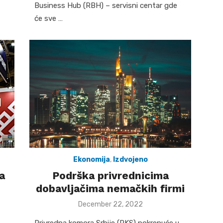
Business Hub (RBH) – servisni centar gde
će sve …
Ekonomija
,
Izdvojeno
a
Podrška privrednicima
dobavljačima nemačkih firmi
Posted
December 22, 2022
on
Privredna komora Srbije (PKS) pokrenuće u