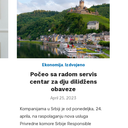
Ekonomija
,
Izdvojeno
Počeo sa radom servis
centar za dju dilidžens
obaveze
Posted
April 25, 2023
on
Kompanijama u Srbiji je od ponedeljka, 24.
aprila, na raspolaganju nova usluga
Privredne komore Srbije Responsible