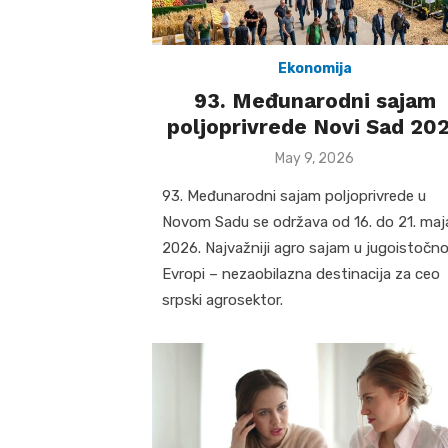
Ekonomija
93. Međunarodni sajam
poljoprivrede Novi Sad 20
Posted
May 9, 2026
on
93. Međunarodni sajam poljoprivrede u
Novom Sadu se održava od 16. do 21. maj
2026. Najvažniji agro sajam u jugoistočno
Evropi – nezaobilazna destinacija za ceo
srpski agrosektor.