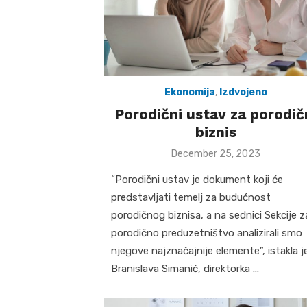
Ekonomija
,
Izdvojeno
Porodični ustav za porodič
biznis
Posted
December 25, 2023
on
“Porodični ustav je dokument koji će
predstavljati temelj za budućnost
porodičnog biznisa, a na sednici Sekcije z
porodično preduzetništvo analizirali smo
njegove najznačajnije elemente”, istakla j
Branislava Simanić, direktorka …