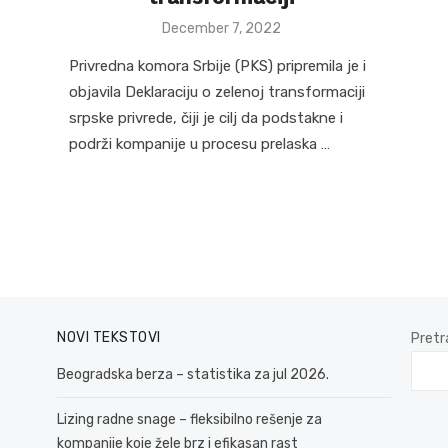
Posted
December 7, 2022
on
Privredna komora Srbije (PKS) pripremila je i
objavila Deklaraciju o zelenoj transformaciji
srpske privrede, čiji je cilj da podstakne i
podrži kompanije u procesu prelaska …
NOVI TEKSTOVI
Pretr
Beogradska berza – statistika za jul 2026.
Lizing radne snage – fleksibilno rešenje za
kompanije koje žele brz i efikasan rast