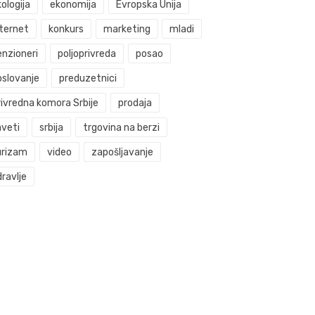
ologija
ekonomija
Evropska Unija
nternet
konkurs
marketing
mladi
enzioneri
poljoprivreda
posao
oslovanje
preduzetnici
rivredna komora Srbije
prodaja
aveti
srbija
trgovina na berzi
urizam
video
zapošljavanje
ravlje