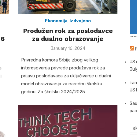
Ekonomija
,
Izdvojeno
Produžen rok za poslodavce
26
za dualno obrazovanje
Posted
January 16, 2024
on
Privredna komora Srbije zbog velikog
US 
a
interesovanja privrede produžava rok za
Jul
j
prijavu poslodavaca za uključivanje u dualni
Iran
model obrazovanja za narednu školsku
US 
godinu. Za školsku 2024/2025. …
Sau
pac
ak