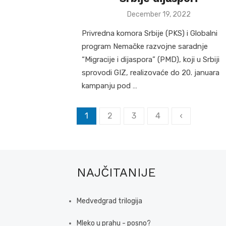
Posted
December 19, 2022
on
Privredna komora Srbije (PKS) i Globalni
program Nemačke razvojne saradnje
“Migracije i dijaspora” (PMD), koji u Srbiji
sprovodi GIZ, realizovaće do 20. januara
kampanju pod …
Posts
1
2
3
4
‹
pagination
NAJČITANIJE
Medvedgrad trilogija
Mleko u prahu - posno?