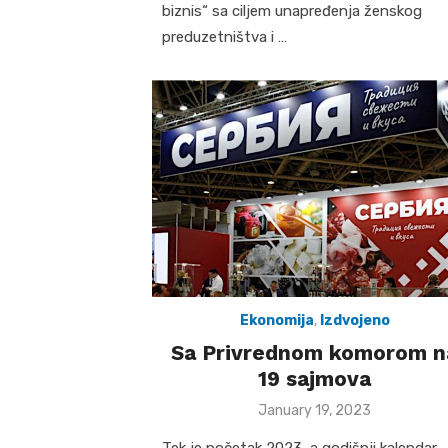
biznis“ sa ciljem unapređenja ženskog
preduzetništva i …
Ekonomija
,
Izdvojeno
Sa Privrednom komorom n
19 sajmova
Posted
January 19, 2023
on
Tek je početak 2023, a godišnji kalendar