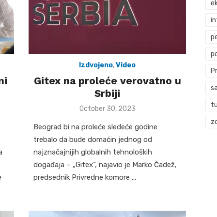
ek
i
p
p
Izdvojeno
,
Video
P
ni
Gitex na proleće verovatno u
s
Srbiji
t
Posted
October 30, 2023
on
zd
Beograd bi na proleće sledeće godine
trebalo da bude domaćin jednog od
a
najznačajnijih globalnih tehnoloških
događaja – „Gitex“, najavio je Marko Čadež,
e
predsednik Privredne komore …