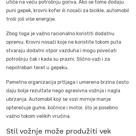
utiče na veću potrošnju goriva. Ako se tome dodaju
puni gepek, krovni kofer ili nosači za bicikle, automobil
troši još više energije.
Zbog toga je važno racionalno koristiti dodatnu
opremu. Krovni nosači koje ne koristite tokom puta
stvaraju dodatni otpor vazduha i mogu povećati
potrošnju čak i kada su prazni. Slično važi i za
nepotreban teret u gepeku.
Pametna organizacija prtljaga i umerena brzina često
daju bolje rezultate nego agresivna vožnja i nagla
ubrzanja. Automobil koji se vozi mirnije manje
opterećuje gume, kočnice i motor, što je posebno
važno tokom velikih vrućina.
Stil vožnje može produžiti vek