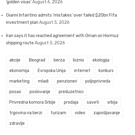
‘golden visas’
August 6, 2026
Gianni Infantino admits ‘mistakes’ over failed $20bn Fifa
investment plan
August 5, 2026
Iran says it has reached agreement with Oman on Hormuz
shipping route
August 5, 2026
akcije
Beograd
berza
biznis
ekologija
ekonomija
Evropska Unija
internet
konkurs
marketing
mladi
penzioneri
poljoprivreda
posao
poslovanje
preduzetnici
Privredna komora Srbije
prodaja
saveti
srbija
trgovina na berzi
turizam
video
zapošljavanje
zdravlje