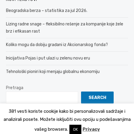
Beogradska berza – statistika za jul 2026.
Lizing radne snage – fleksibilno rešenje za kompanije koje žele
brz i efikasan rast
Koliko mogu da dobiju građani iz Akcionarskog fonda?
Inicijativa Pojas i put ulazi u zelenu novu eru
Tehnološki pioniri koji menjaju globalnu ekonomiju
Pretraga
SEARCH
381 vesti koriste cookije kako bi personalizovali sadržaje i
analizirali posete. Možete isključiti ovu opciju u podešavanjima
© 2026 381 vesti
Politika Privatnosti
vašeg browsera.
Privacy
OK