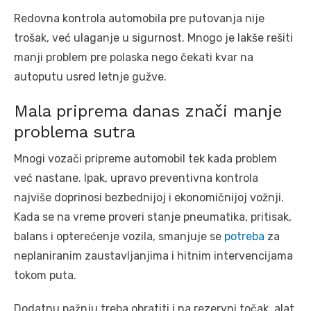
Redovna kontrola automobila pre putovanja nije
trošak, već ulaganje u sigurnost. Mnogo je lakše rešiti
manji problem pre polaska nego čekati kvar na
autoputu usred letnje gužve.
Mala priprema danas znači manje
problema sutra
Mnogi vozači pripreme automobil tek kada problem
već nastane. Ipak, upravo preventivna kontrola
najviše doprinosi bezbednijoj i ekonomičnijoj vožnji.
Kada se na vreme proveri stanje pneumatika, pritisak,
balans i opterećenje vozila, smanjuje se
potreba
za
neplaniranim zaustavljanjima i hitnim intervencijama
tokom puta.
Dodatnu pažnju treba obratiti i na rezervni točak, alat