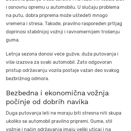
i osnovnu opremu u automobilu. U slučaju problema
na putu, dobra priprema može uštedeti mnogo
vremena i stresa. Takođe, pravilno raspoređen prtljag
doprinosi stabilnijoj vožnji i ravnomernijem trošenju
guma.
Letnja sezona donosi veće gužve, duža putovanja i
više izazova za svaki automobil. Zato odgovoran
pristup održavanju vozila postaje važan deo svakog
bezbrižnog odmora.
Bezbedna i ekonomična vožnja
počinje od dobrih navika
Duga putovanja leti ne moraju biti stresna niti skupa
ukoliko se automobil pravilno pripremi. Gume, stil
vožnje i način održavanja imaju veliki uticaj i na