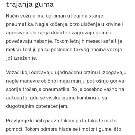
trajanja guma
Način vožnje ima ogroman uticaj na stanje
pneumatika. Nagla kočenja, brzo ulaženje u krivine i
agresivna ubrzanja dodatno zagrevaju gume i
povećavaju habanje. Tokom letnjih meseci asfalt je
mekši i topliji, pa su posledice takvog načina vožnje
još izraženije.
Vozači koji održavaju ujednačenu brzinu i izbegavaju
nagle manevre obično imaju manju potrošnju goriva i
sporije trošenje pneumatika. To je posebno važno na
autoputu, gde se visoke brzine kombinuju sa
dugotrajnim opterećenjem.
Pravljenje kraćih pauza tokom puta takođe može
pomoći. Tokom odmora hlade se i motor i gume, što