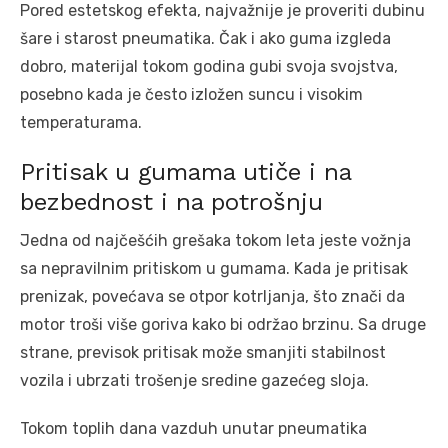
Pored estetskog efekta, najvažnije je proveriti dubinu
šare i starost pneumatika. Čak i ako guma izgleda
dobro, materijal tokom godina gubi svoja svojstva,
posebno kada je često izložen suncu i visokim
temperaturama.
Pritisak u gumama utiče i na
bezbednost i na potrošnju
Jedna od najčešćih grešaka tokom leta jeste vožnja
sa nepravilnim pritiskom u gumama. Kada je pritisak
prenizak, povećava se otpor kotrljanja, što znači da
motor troši više goriva kako bi održao brzinu. Sa druge
strane, previsok pritisak može smanjiti stabilnost
vozila i ubrzati trošenje sredine gazećeg sloja.
Tokom toplih dana vazduh unutar pneumatika