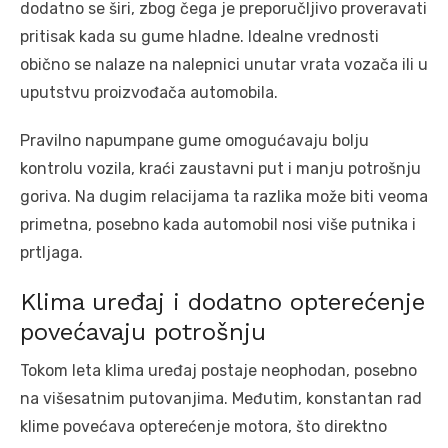
dodatno se širi, zbog čega je preporučljivo proveravati
pritisak kada su gume hladne. Idealne vrednosti
obično se nalaze na nalepnici unutar vrata vozača ili u
uputstvu proizvođača automobila.
Pravilno napumpane gume omogućavaju bolju
kontrolu vozila, kraći zaustavni put i manju potrošnju
goriva. Na dugim relacijama ta razlika može biti veoma
primetna, posebno kada automobil nosi više putnika i
prtljaga.
Klima uređaj i dodatno opterećenje
povećavaju potrošnju
Tokom leta klima uređaj postaje neophodan, posebno
na višesatnim putovanjima. Međutim, konstantan rad
klime povećava opterećenje motora, što direktno