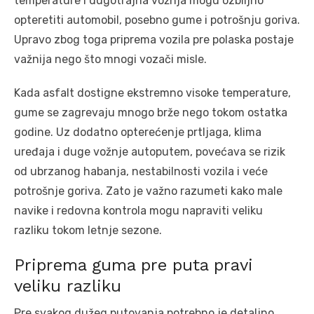
temperature i dugotrajna vožnja mogu ozbiljno
opteretiti automobil, posebno gume i potrošnju goriva.
Upravo zbog toga priprema vozila pre polaska postaje
važnija nego što mnogi vozači misle.
Kada asfalt dostigne ekstremno visoke temperature,
gume se zagrevaju mnogo brže nego tokom ostatka
godine. Uz dodatno opterećenje prtljaga, klima
uređaja i duge vožnje autoputem, povećava se rizik
od ubrzanog habanja, nestabilnosti vozila i veće
potrošnje goriva. Zato je važno razumeti kako male
navike i redovna kontrola mogu napraviti veliku
razliku tokom letnje sezone.
Priprema guma pre puta pravi
veliku razliku
Pre svakog dužeg putovanja potrebno je detaljno