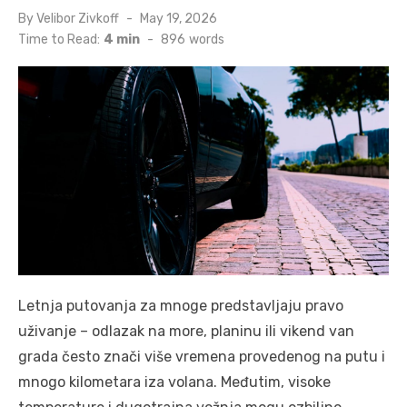
Posted
By
Velibor Zivkoff
May 19, 2026
on
Time to Read:
4 min
-
896
words
Letnja putovanja za mnoge predstavljaju pravo
uživanje – odlazak na more, planinu ili vikend van
grada često znači više vremena provedenog na putu i
mnogo kilometara iza volana. Međutim, visoke