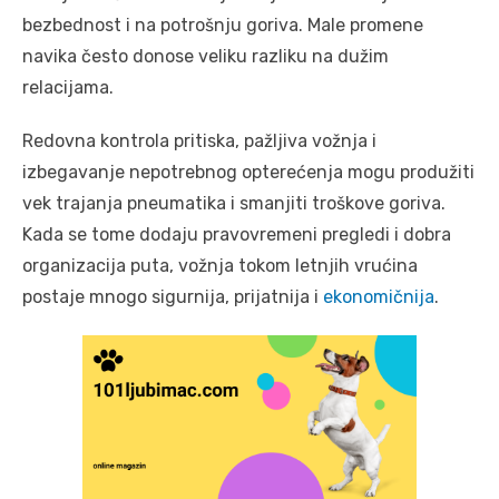
bezbednost i na potrošnju goriva. Male promene
navika često donose veliku razliku na dužim
relacijama.
Redovna kontrola pritiska, pažljiva vožnja i
izbegavanje nepotrebnog opterećenja mogu produžiti
vek trajanja pneumatika i smanjiti troškove goriva.
Kada se tome dodaju pravovremeni pregledi i dobra
organizacija puta, vožnja tokom letnjih vrućina
postaje mnogo sigurnija, prijatnija i
ekonomičnija
.