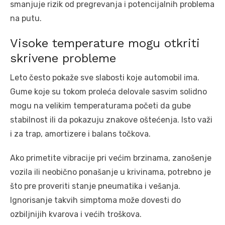
smanjuje rizik od pregrevanja i potencijalnih problema
na putu.
Visoke temperature mogu otkriti
skrivene probleme
Leto često pokaže sve slabosti koje automobil ima.
Gume koje su tokom proleća delovale sasvim solidno
mogu na velikim temperaturama početi da gube
stabilnost ili da pokazuju znakove oštećenja. Isto važi
i za trap, amortizere i balans točkova.
Ako primetite vibracije pri većim brzinama, zanošenje
vozila ili neobično ponašanje u krivinama, potrebno je
što pre proveriti stanje pneumatika i vešanja.
Ignorisanje takvih simptoma može dovesti do
ozbiljnijih kvarova i većih troškova.