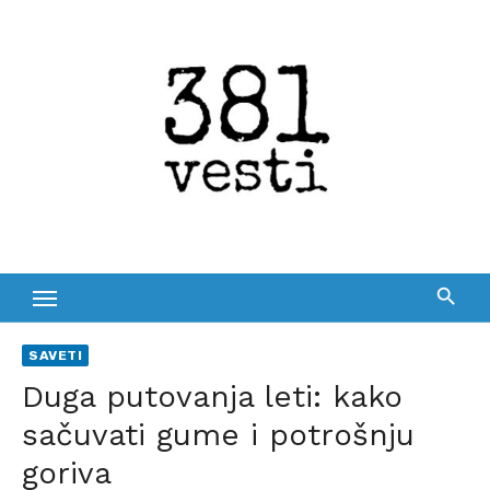
Skip
to
content
SAVETI
Duga putovanja leti: kako
sačuvati gume i potrošnju
goriva