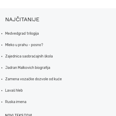
NAJČITANIJE
Medvedgrad trilogija
Mleko u prahu - posno?
Zajednica saobraćajnih škola
Jadran Malkovich biografija
Zamena vozačke dozvole od kuće
Lavaš hleb
Ruska imena
NOVI TEKSTOVI