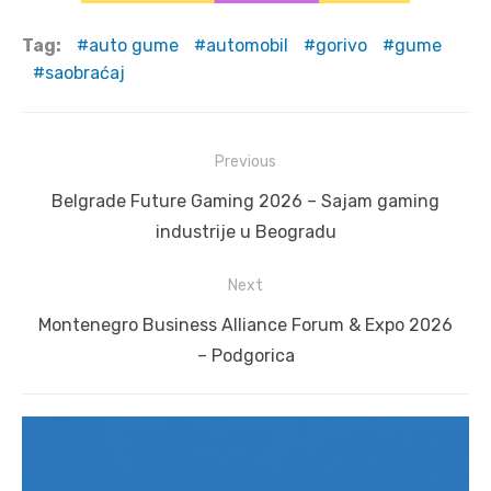
Tag:
auto gume
automobil
gorivo
gume
saobraćaj
Post
Previous
navigation
Previous
Belgrade Future Gaming 2026 – Sajam gaming
post:
industrije u Beogradu
Next
Next
Montenegro Business Alliance Forum & Expo 2026
post:
– Podgorica