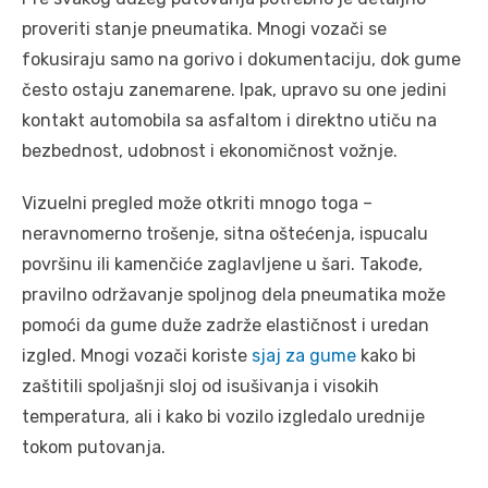
proveriti stanje pneumatika. Mnogi vozači se
fokusiraju samo na gorivo i dokumentaciju, dok gume
često ostaju zanemarene. Ipak, upravo su one jedini
kontakt automobila sa asfaltom i direktno utiču na
bezbednost, udobnost i ekonomičnost vožnje.
Vizuelni pregled može otkriti mnogo toga –
neravnomerno trošenje, sitna oštećenja, ispucalu
površinu ili kamenčiće zaglavljene u šari. Takođe,
pravilno održavanje spoljnog dela pneumatika može
pomoći da gume duže zadrže elastičnost i uredan
izgled. Mnogi vozači koriste
sjaj za gume
kako bi
zaštitili spoljašnji sloj od isušivanja i visokih
temperatura, ali i kako bi vozilo izgledalo urednije
tokom putovanja.