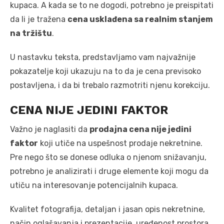
kupaca. A kada se to ne dogodi, potrebno je preispitati
da li je tražena
cena usklađena sa realnim stanjem
na tržištu
.
U nastavku teksta, predstavljamo vam najvažnije
pokazatelje koji ukazuju na to da je cena previsoko
postavljena, i da bi trebalo razmotriti njenu korekciju.
CENA NIJE JEDINI FAKTOR
Važno je naglasiti da
prodajna cena nije jedini
faktor
koji utiče na uspešnost prodaje nekretnine.
Pre nego što se donese odluka o njenom snižavanju,
potrebno je analizirati i druge elemente koji mogu da
utiču na interesovanje potencijalnih kupaca.
Kvalitet fotografija, detaljan i jasan opis nekretnine,
način oglašavanja i prezentacije, uređenost prostora,