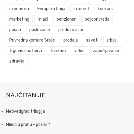
ekonomija
Evropska Unija
internet
konkurs
marketing
mladi
penzioneri
poljoprivreda
posao
poslovanje
preduzetnici
Privredna komora Srbije
prodaja
saveti
srbija
trgovina na berzi
turizam
video
zapošljavanje
zdravlje
NAJČITANIJE
Medvedgrad trilogija
Mleko u prahu - posno?