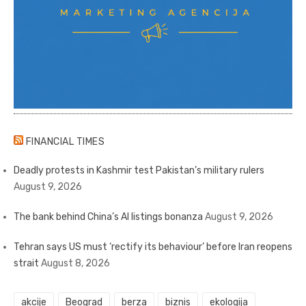
FINANCIAL TIMES
Deadly protests in Kashmir test Pakistan’s military rulers
August 9, 2026
The bank behind China’s AI listings bonanza
August 9, 2026
Tehran says US must ‘rectify its behaviour’ before Iran reopens
strait
August 8, 2026
akcije
Beograd
berza
biznis
ekologija