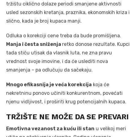
tržištu ciklično dolaze periodi smanjene aktivnosti
usled sezonskih kretanja, praznika, ekonomskih kriza i
slično, kada je broj kupaca manji.
Odluka o korekciji cene treba da bude promišljena.
Manja i česta sniženja
retko donose rezultate. Kupci
tada stiču utisak da vlasnik luta, ne zna pravu
vrednost svoje imovine, i da će uslediti nova
smanjenja – pa odlučuju da sačekaju.
Mnogo efikasnija je veća korekcija
koja će
nekretninu ponovo učiniti konkurentnom, povećati
njenu vidljivost, i proširiti krug potencijalnih kupaca.
TRŽIŠTE NE MOŽE DA SE PREVARI
Emotivna vezanost za kuću ili stan
u velikoj meri