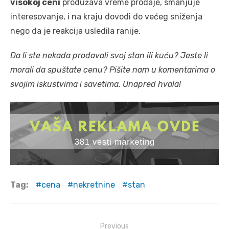
visokoj ceni
produžava vreme prodaje, smanjuje
interesovanje, i na kraju dovodi do većeg sniženja
nego da je reakcija usledila ranije.
Da li ste nekada prodavali svoj stan ili kuću? Jeste li
morali da spuštate cenu? Pišite nam u komentarima o
svojim iskustvima i savetima. Unapred hvala!
Tag:
cena
nekretnine
stan
Post
Previous