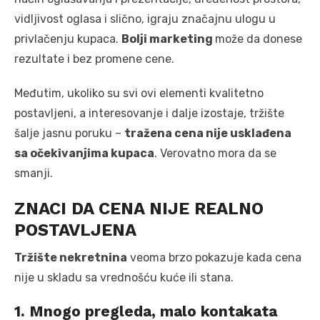
vidljivost oglasa i slično, igraju značajnu ulogu u
privlačenju kupaca.
Bolji marketing
može da donese
rezultate i bez promene cene.
Međutim, ukoliko su svi ovi elementi kvalitetno
postavljeni, a interesovanje i dalje izostaje, tržište
šalje jasnu poruku –
tražena cena nije usklađena
sa očekivanjima kupaca
. Verovatno mora da se
smanji.
ZNACI DA CENA NIJE REALNO
POSTAVLJENA
Tržište nekretnina
veoma brzo pokazuje kada cena
nije u skladu sa vrednošću kuće ili stana.
1. Mnogo pregleda, malo kontakata