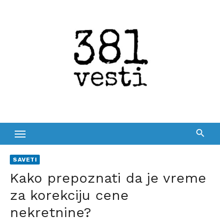
Skip
to
content
SAVETI
Kako prepoznati da je vreme
za korekciju cene
nekretnine?