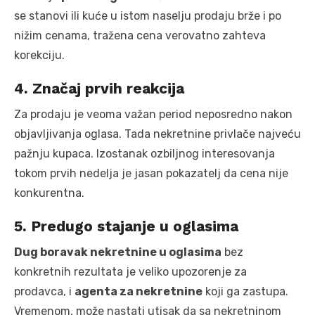
se stanovi ili kuće u istom naselju prodaju brže i po
nižim cenama, tražena cena verovatno zahteva
korekciju.
4. Značaj prvih reakcija
Za prodaju je veoma važan period neposredno nakon
objavljivanja oglasa. Tada nekretnine privlače najveću
pažnju kupaca. Izostanak ozbiljnog interesovanja
tokom prvih nedelja je jasan pokazatelj da cena nije
konkurentna.
5. Predugo stajanje u oglasima
Dug boravak nekretnine u oglasima
bez
konkretnih rezultata je veliko upozorenje za
prodavca, i
agenta za nekretnine
koji ga zastupa.
Vremenom, može nastati utisak da sa nekretninom