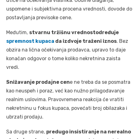
utiče na očekivanja vlasnika. Godine ulaganja,
uspomene i subjektivna procena vrednosti, dovode do
postavljanja previsoke cene.
Međutim,
stvarnu tržišnu vrednostodređuje
spremnost kupaca
da izdvoje traženi iznos
. Bez
obzira na lična očekivanja prodavca, upravo to daje
konačan odgovor o tome koliko nekretnina zaista
vredi.
Snižavanje prodajne cen
e ne treba da se posmatra
kao neuspeh i poraz, već kao nužno prilagođavanje
realnim uslovima. Pravovremena reakcija će vratiti
nekretninu u fokus kupaca, povećati broj obilazaka i
ubrzati prodaju.
Sa druge strane,
predugo insistiranje na nerealno