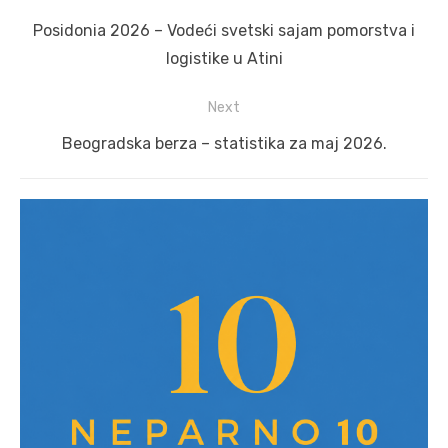
navigation
Previous
Posidonia 2026 – Vodeći svetski sajam pomorstva i
post:
logistike u Atini
Next
Next
Beogradska berza – statistika za maj 2026.
post: