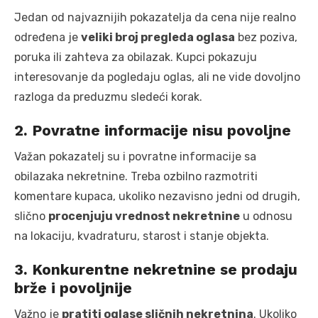
Jedan od najvaznijih pokazatelja da cena nije realno
određena je
veliki broj pregleda oglasa
bez poziva,
poruka ili zahteva za obilazak. Kupci pokazuju
interesovanje da pogledaju oglas, ali ne vide dovoljno
razloga da preduzmu sledeći korak.
2. Povratne informacije nisu povoljne
Važan pokazatelj su i povratne informacije sa
obilazaka nekretnine. Treba ozbilno razmotriti
komentare kupaca, ukoliko nezavisno jedni od drugih,
slično
procenjuju vrednost nekretnine
u odnosu
na lokaciju, kvadraturu, starost i stanje objekta.
3. Konkurentne nekretnine se prodaju
brže i povoljnije
Važno je
pratiti oglase sličnih nekretnina
. Ukoliko