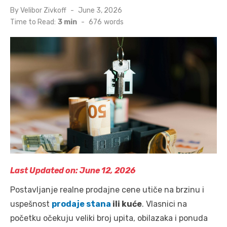
Posted
By
Velibor Zivkoff
June 3, 2026
on
Time to Read:
3 min
-
676
words
Last Updated on: June 12, 2026
Postavljanje realne prodajne cene utiče na brzinu i
uspešnost
prodaje stana
ili kuće
. Vlasnici na
početku očekuju veliki broj upita, obilazaka i ponuda