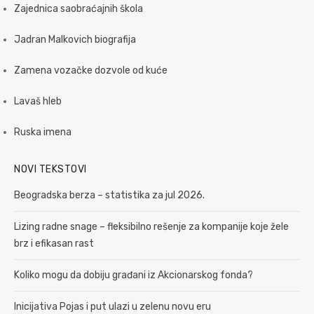
Zajednica saobraćajnih škola
Jadran Malkovich biografija
Zamena vozačke dozvole od kuće
Lavaš hleb
Ruska imena
NOVI TEKSTOVI
Beogradska berza – statistika za jul 2026.
Lizing radne snage – fleksibilno rešenje za kompanije koje žele
brz i efikasan rast
Koliko mogu da dobiju građani iz Akcionarskog fonda?
Inicijativa Pojas i put ulazi u zelenu novu eru