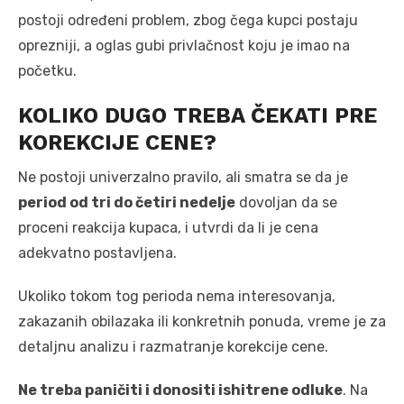
postoji određeni problem, zbog čega kupci postaju
oprezniji, a oglas gubi privlačnost koju je imao na
početku.
KOLIKO DUGO TREBA ČEKATI PRE
KOREKCIJE CENE?
Ne postoji univerzalno pravilo, ali smatra se da je
period od tri do četiri nedelje
dovoljan da se
proceni reakcija kupaca, i utvrdi da li je cena
adekvatno postavljena.
Ukoliko tokom tog perioda nema interesovanja,
zakazanih obilazaka ili konkretnih ponuda, vreme je za
detaljnu analizu i razmatranje korekcije cene.
Ne treba paničiti i donositi ishitrene odluke
. Na