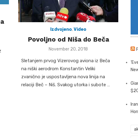
ća
Izdvojeno
,
Video
Povoljno od Niša do Beča
Posted
November 20, 2018
z
on
Sletanjem prvog Vizerovog aviona iz Beča
‘Eve
na niški aerodrom Konstantin Veliki
New
zvanično je uspostavljena nova linija na
Gia
relaciji Beč – Niš. Svakog utorka i subote …
$20
Ira
Hor
ak