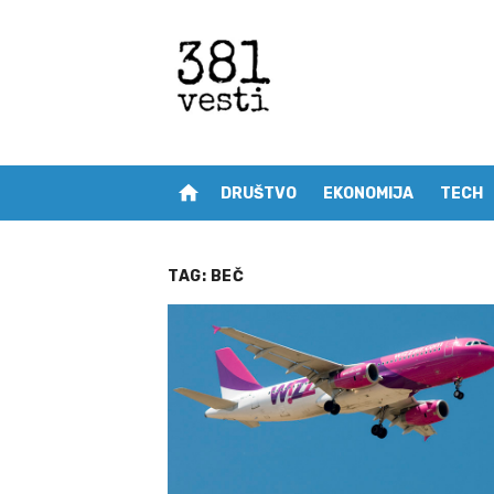
Skip
to
content
home
DRUŠTVO
EKONOMIJA
TECH
TAG:
BEČ