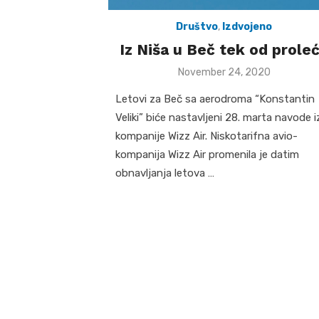
Društvo
,
Izdvojeno
Iz Niša u Beč tek od prole
Posted
November 24, 2020
on
Letovi za Beč sa aerodroma “Konstantin
Veliki” biće nastavljeni 28. marta navode i
kompanije Wizz Air. Niskotarifna avio-
kompanija Wizz Air promenila je datim
obnavljanja letova …