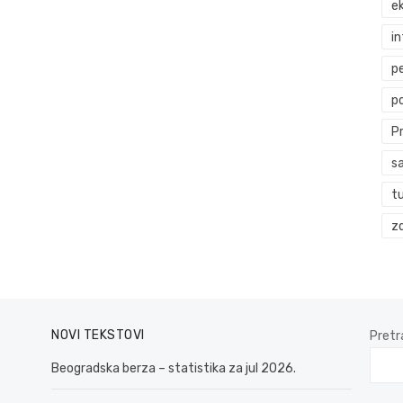
ek
i
p
p
P
s
t
zd
NOVI TEKSTOVI
Pretr
Beogradska berza – statistika za jul 2026.