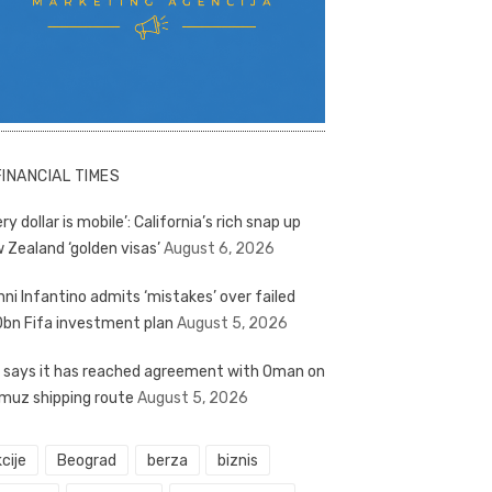
FINANCIAL TIMES
ry dollar is mobile’: California’s rich snap up
 Zealand ‘golden visas’
August 6, 2026
nni Infantino admits ‘mistakes’ over failed
bn Fifa investment plan
August 5, 2026
n says it has reached agreement with Oman on
muz shipping route
August 5, 2026
cije
Beograd
berza
biznis