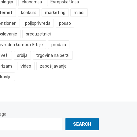
ologija
ekonomija
Evropska Unija
nternet
konkurs
marketing
mladi
enzioneri
poljoprivreda
posao
oslovanje
preduzetnici
rivredna komora Srbije
prodaja
aveti
srbija
trgovina na berzi
urizam
video
zapošljavanje
ravlje
aga
SEARCH