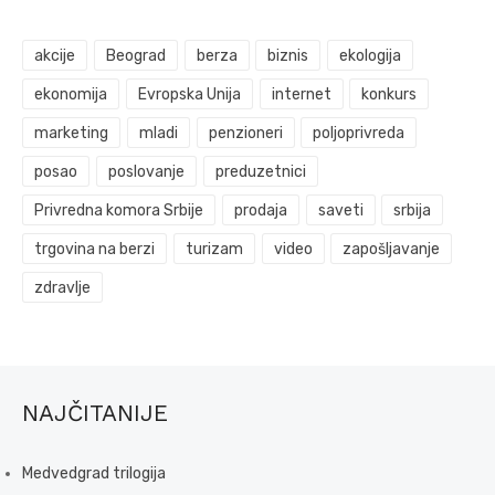
akcije
Beograd
berza
biznis
ekologija
ekonomija
Evropska Unija
internet
konkurs
marketing
mladi
penzioneri
poljoprivreda
posao
poslovanje
preduzetnici
Privredna komora Srbije
prodaja
saveti
srbija
trgovina na berzi
turizam
video
zapošljavanje
zdravlje
NAJČITANIJE
Medvedgrad trilogija