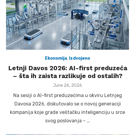
Ekonomija
,
Izdvojeno
Letnji Davos 2026: AI-first preduzeća
– šta ih zaista razlikuje od ostalih?
Posted
June 26, 2026
on
Na sesiji o AI-first preduzećima u okviru Letnjeg
Davosa 2026, diskutovalo se o novoj generaciji
kompanija koje grade veštačku inteligenciju u srce
svog poslovanja – …