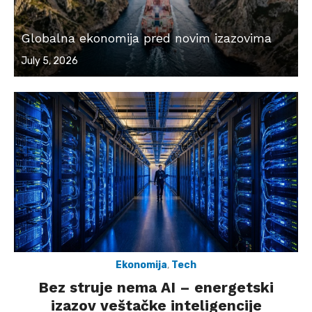
Globalna ekonomija pred novim izazovima
Posted
July 5, 2026
on
Ekonomija
,
Tech
Bez struje nema AI – energetski
izazov veštačke inteligencije