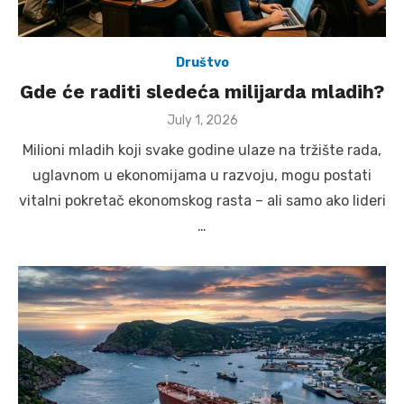
Društvo
Gde će raditi sledeća milijarda mladih?
Posted
July 1, 2026
on
Milioni mladih koji svake godine ulaze na tržište rada,
uglavnom u ekonomijama u razvoju, mogu postati
vitalni pokretač ekonomskog rasta – ali samo ako lideri
…