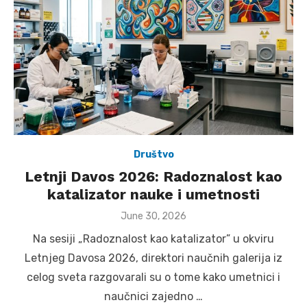
Društvo
Letnji Davos 2026: Radoznalost kao
katalizator nauke i umetnosti
Posted
June 30, 2026
on
Na sesiji „Radoznalost kao katalizator” u okviru
Letnjeg Davosa 2026, direktori naučnih galerija iz
celog sveta razgovarali su o tome kako umetnici i
naučnici zajedno …