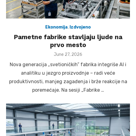
Ekonomija
,
Izdvojeno
Pametne fabrike stavljaju ljude na
prvo mesto
Posted
June 27, 2026
on
Nova generacija „svetioničkih” fabrika integriše AI i
analitiku u jezgro proizvodnje – radi veće
produktivnosti, manjeg zagađenja i brže reakcije na
poremećaje. Na sesiji „Fabrike …