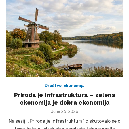
Društvo
,
Ekonomija
Priroda je infrastruktura – zelena
ekonomija je dobra ekonomija
Posted
June 26, 2026
on
Na sesiji „Priroda je infrastruktura” diskutovalo se o