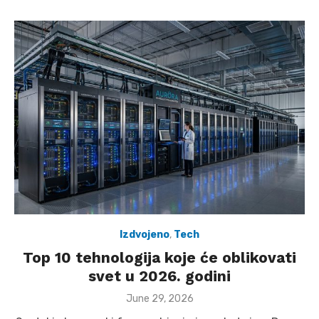
Izdvojeno
,
Tech
Top 10 tehnologija koje će oblikovati
svet u 2026. godini
Posted
June 29, 2026
on