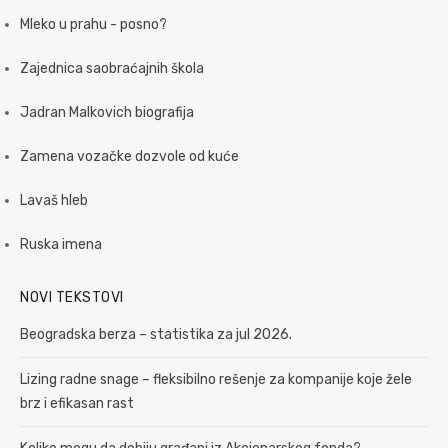
Mleko u prahu - posno?
Zajednica saobraćajnih škola
Jadran Malkovich biografija
Zamena vozačke dozvole od kuće
Lavaš hleb
Ruska imena
NOVI TEKSTOVI
Beogradska berza – statistika za jul 2026.
Lizing radne snage – fleksibilno rešenje za kompanije koje žele
brz i efikasan rast