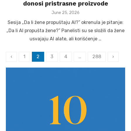
donosi pristrasne proizvode
Posted
June 25, 2026
on
Sesija „Da li žene propuštaju AI?” okrenula je pitanje:
„Da li AI propušta žene?” Panelisti su se složili da žene
usvajaju AI alate, ali korišćenje …
Posts
‹
1
2
3
4
…
288
›
pagination