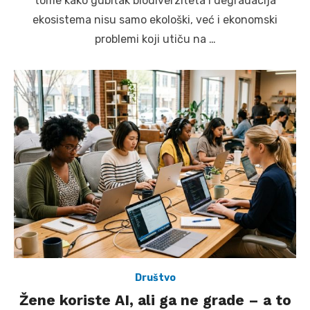
tome kako gubitak biodiverziteta i degradacija
ekosistema nisu samo ekološki, već i ekonomski
problemi koji utiču na …
Društvo
Žene koriste AI, ali ga ne grade – a to