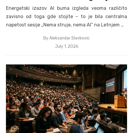
Energetski izazov AI buma izgleda veoma različito
zavisno od toga gde stojite – to je bila centralna
napetost sesije „Nema struje, nema AI” na Letnjem …
By
Aleksandar Slavkovic
Posted
July 1, 2026
on