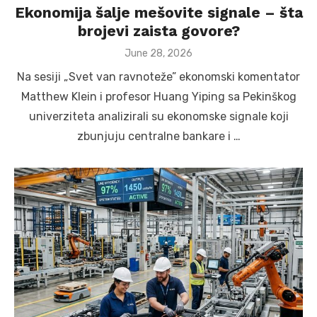
Ekonomija šalje mešovite signale – šta
brojevi zaista govore?
Posted
June 28, 2026
on
Na sesiji „Svet van ravnoteže” ekonomski komentator
Matthew Klein i profesor Huang Yiping sa Pekinškog
univerziteta analizirali su ekonomske signale koji
zbunjuju centralne bankare i …