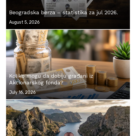
Beogradska berza – statistika za jul 2026.
Posted
August 5, 2026
on
Koliko mogu da dobiju građani iz
Akcionarskog fonda?
Posted
July 16, 2026
on