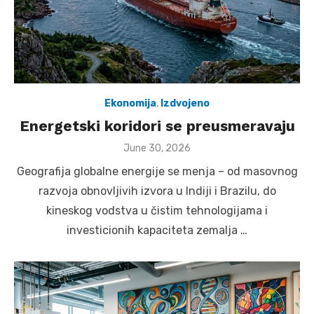
Ekonomija
,
Izdvojeno
Energetski koridori se preusmeravaju
Posted
June 30, 2026
on
Geografija globalne energije se menja – od masovnog
razvoja obnovljivih izvora u Indiji i Brazilu, do
kineskog vodstva u čistim tehnologijama i
investicionih kapaciteta zemalja …