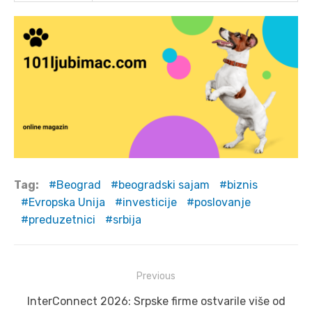
Tag:
Beograd
beogradski sajam
biznis
Evropska Unija
investicije
poslovanje
preduzetnici
srbija
Post
Previous
navigation
Previous
InterConnect 2026: Srpske firme ostvarile više od