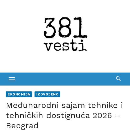
Skip
to
content
EKONOMIJA
IZDVOJENO
Međunarodni sajam tehnike i
tehničkih dostignuća 2026 –
Beograd