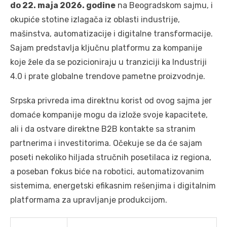
do 22. maja 2026. godine
na Beogradskom sajmu, i
okupiće stotine izlagača iz oblasti industrije,
mašinstva, automatizacije i digitalne transformacije.
Sajam predstavlja ključnu platformu za kompanije
koje žele da se pozicioniraju u tranziciji ka Industriji
4.0 i prate globalne trendove pametne proizvodnje.
Srpska privreda ima direktnu korist od ovog sajma jer
domaće kompanije mogu da izlože svoje kapacitete,
ali i da ostvare direktne B2B kontakte sa stranim
partnerima i investitorima. Očekuje se da će sajam
poseti nekoliko hiljada stručnih posetilaca iz regiona,
a poseban fokus biće na robotici, automatizovanim
sistemima, energetski efikasnim rešenjima i digitalnim
platformama za upravljanje produkcijom.