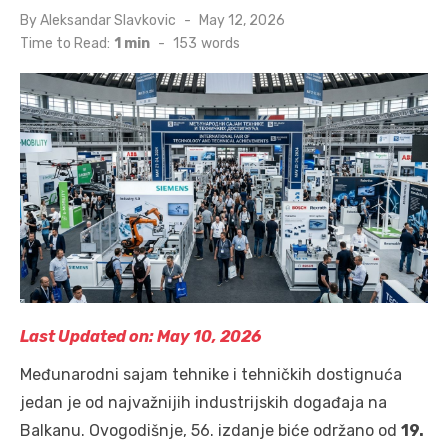
Posted
By
Aleksandar Slavkovic
May 12, 2026
on
Time to Read:
1 min
-
153
words
Last Updated on: May 10, 2026
Međunarodni sajam tehnike i tehničkih dostignuća
jedan je od najvažnijih industrijskih događaja na
Balkanu. Ovogodišnje, 56. izdanje biće održano od
19.