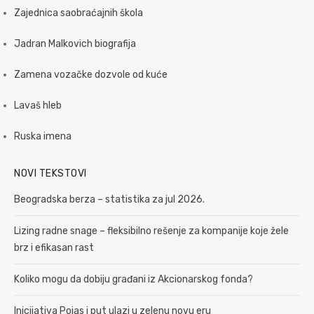
Zajednica saobraćajnih škola
Jadran Malkovich biografija
Zamena vozačke dozvole od kuće
Lavaš hleb
Ruska imena
NOVI TEKSTOVI
Beogradska berza – statistika za jul 2026.
Lizing radne snage – fleksibilno rešenje za kompanije koje žele
brz i efikasan rast
Koliko mogu da dobiju građani iz Akcionarskog fonda?
Inicijativa Pojas i put ulazi u zelenu novu eru