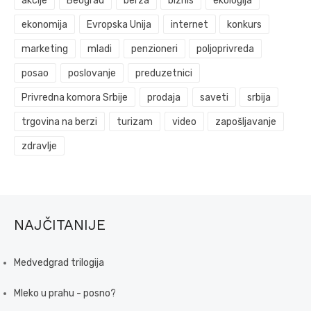
akcije
Beograd
berza
biznis
ekologija
ekonomija
Evropska Unija
internet
konkurs
marketing
mladi
penzioneri
poljoprivreda
posao
poslovanje
preduzetnici
Privredna komora Srbije
prodaja
saveti
srbija
trgovina na berzi
turizam
video
zapošljavanje
zdravlje
NAJČITANIJE
Medvedgrad trilogija
Mleko u prahu - posno?