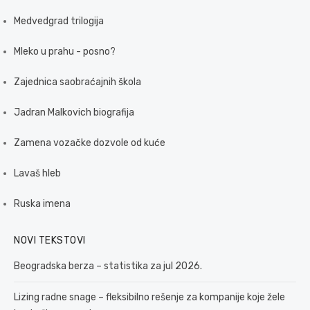
Medvedgrad trilogija
Mleko u prahu - posno?
Zajednica saobraćajnih škola
Jadran Malkovich biografija
Zamena vozačke dozvole od kuće
Lavaš hleb
Ruska imena
NOVI TEKSTOVI
Beogradska berza – statistika za jul 2026.
Lizing radne snage – fleksibilno rešenje za kompanije koje žele