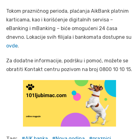
Tokom prazničnog perioda, plaćanja AikBank platnim
karticama, kao i korišćenje digitalnih servisa –
eBanking i mBanking – biće omogućeni 24 časa
dnevno. Lokacije svih filijala i bankomata dostupne su
ovde
.
Za dodatne informacije, podršku i pomoć, možete se
obratiti Kontakt centru pozivom na broj 0800 10 10 15.
Tag:
AIK banka
Nova godina
praznici