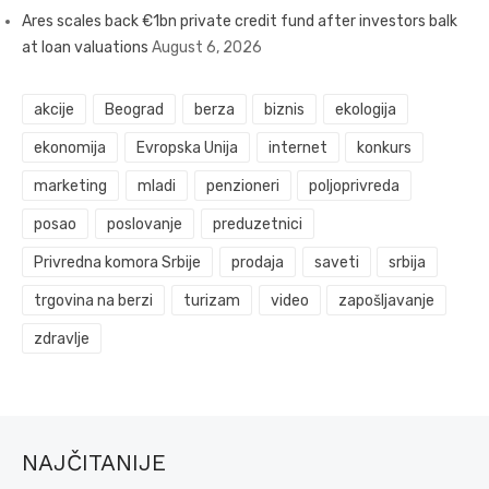
Ares scales back €1bn private credit fund after investors balk
at loan valuations
August 6, 2026
akcije
Beograd
berza
biznis
ekologija
ekonomija
Evropska Unija
internet
konkurs
marketing
mladi
penzioneri
poljoprivreda
posao
poslovanje
preduzetnici
Privredna komora Srbije
prodaja
saveti
srbija
trgovina na berzi
turizam
video
zapošljavanje
zdravlje
NAJČITANIJE