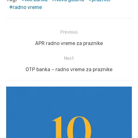
radno vreme
Post
Previous
navigation
Previous
APR radno vreme za praznike
post:
Next
Next
OTP banka – radno vreme za praznike
post: