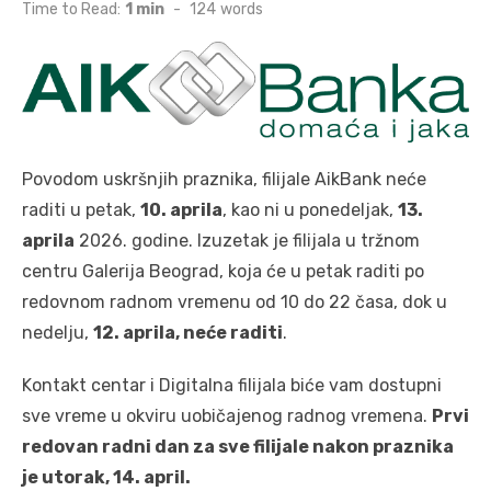
on
Time to Read:
1 min
-
124
words
Povodom uskršnjih praznika, filijale AikBank neće
raditi u petak,
10. aprila
, kao ni u ponedeljak,
13.
aprila
2026. godine. Izuzetak je filijala u tržnom
centru Galerija Beograd, koja će u petak raditi po
redovnom radnom vremenu od 10 do 22 časa, dok u
nedelju,
12. aprila, neće raditi
.
Kontakt centar i Digitalna filijala biće vam dostupni
sve vreme u okviru uobičajenog radnog vremena.
Prvi
redovan radni dan za sve filijale nakon praznika
je utorak, 14. april.