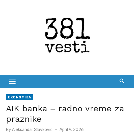
Skip
to
content
EKONOMIJA
AIK banka – radno vreme za
praznike
Posted
By
Aleksandar Slavkovic
April 9, 2026