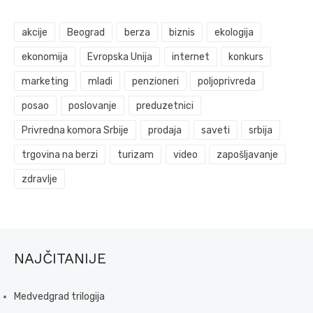
akcije
Beograd
berza
biznis
ekologija
ekonomija
Evropska Unija
internet
konkurs
marketing
mladi
penzioneri
poljoprivreda
posao
poslovanje
preduzetnici
Privredna komora Srbije
prodaja
saveti
srbija
trgovina na berzi
turizam
video
zapošljavanje
zdravlje
NAJČITANIJE
Medvedgrad trilogija