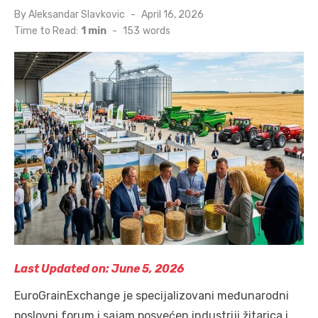
Posted
By
Aleksandar Slavkovic
April 16, 2026
on
Time to Read:
1 min
-
153
words
Last Updated on: June 5, 2026
EuroGrainExchange je specijalizovani međunarodni
poslovni forum i sajam posvećen industriji žitarica i