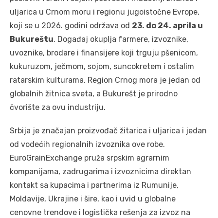
uljarica u Crnom moru i regionu jugoistočne Evrope,
koji se u 2026. godini održava od
23. do 24. aprila u
Bukureštu
. Događaj okuplja farmere, izvoznike,
uvoznike, brodare i finansijere koji trguju pšenicom,
kukuruzom, ječmom, sojom, suncokretem i ostalim
ratarskim kulturama. Region Crnog mora je jedan od
globalnih žitnica sveta, a Bukurešt je prirodno
čvorište za ovu industriju.
Srbija je značajan proizvođač žitarica i uljarica i jedan
od vodećih regionalnih izvoznika ove robe.
EuroGrainExchange pruža srpskim agrarnim
kompanijama, zadrugarima i izvoznicima direktan
kontakt sa kupacima i partnerima iz Rumunije,
Moldavije, Ukrajine i šire, kao i uvid u globalne
cenovne trendove i logistička rešenja za izvoz na