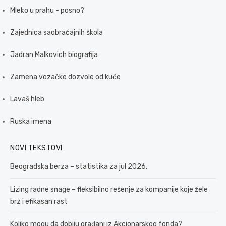
Mleko u prahu - posno?
Zajednica saobraćajnih škola
Jadran Malkovich biografija
Zamena vozačke dozvole od kuće
Lavaš hleb
Ruska imena
NOVI TEKSTOVI
Beogradska berza – statistika za jul 2026.
Lizing radne snage – fleksibilno rešenje za kompanije koje žele
brz i efikasan rast
Koliko mogu da dobiju građani iz Akcionarskog fonda?