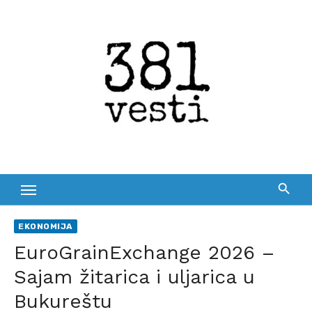
Skip
to
content
EKONOMIJA
EuroGrainExchange 2026 –
Sajam žitarica i uljarica u
Bukureštu