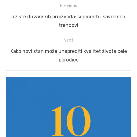
Post
Previous
navigation
Previous
Tržište duvanskih proizvoda: segmenti i savremeni
post:
trendovi
Next
Next
Kako novi stan može unaprediti kvalitet života cele
post:
porodice