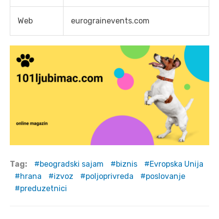
Web
eurograinevents.com
Tag:
beogradski sajam
biznis
Evropska Unija
hrana
izvoz
poljoprivreda
poslovanje
preduzetnici