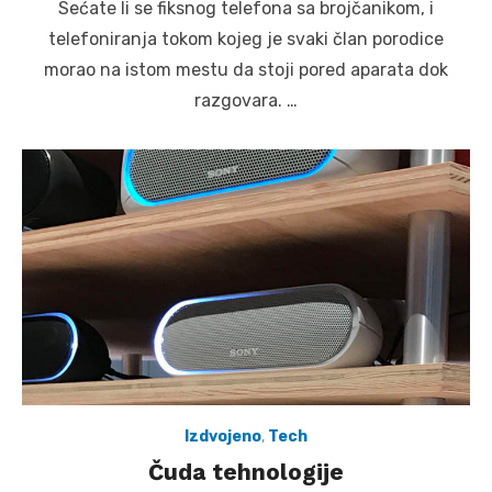
Sećate li se fiksnog telefona sa brojčanikom, i
telefoniranja tokom kojeg je svaki član porodice
morao na istom mestu da stoji pored aparata dok
razgovara. …
Izdvojeno
,
Tech
Čuda tehnologije