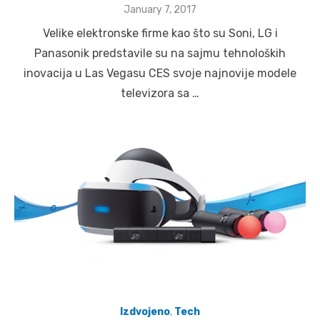
Posted
January 7, 2017
on
Velike elektronske firme kao što su Soni, LG i
Panasonik predstavile su na sajmu tehnoloških
inovacija u Las Vegasu CES svoje najnovije modele
televizora sa …
Izdvojeno
,
Tech