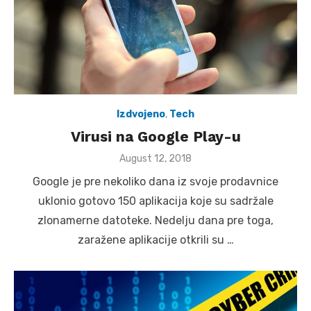
Izdvojeno
,
Tech
Virusi na Google Play-u
Posted
August 12, 2018
on
Google je pre nekoliko dana iz svoje prodavnice
uklonio gotovo 150 aplikacija koje su sadržale
zlonamerne datoteke. Nedelju dana pre toga,
zaražene aplikacije otkrili su …