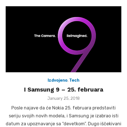
Izdvojeno
,
Tech
I Samsung 9 – 25. februara
Posted
January 25, 2018
on
Posle najave da će Nokia 25. februara predstaviti
seriju svojih novih modela, i Samsung je izabrao isti
datum za upoznavanje sa “devetkom”. Dugo iščekivani