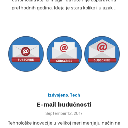
prethodnih godina. Ideja je stara koliko i ulazak …
Izdvojeno
,
Tech
E-mail budućnosti
Posted
September 12, 2017
on
Tehnološke inovacije u velikoj meri menjaju način na