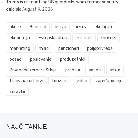
Trump is dismantling US guardrails, warn former security
officials
August 9, 2026
akcije
Beograd
berza
biznis
ekologija
ekonomija
Evropska Unija
internet
konkurs
marketing
mladi
penzioneri
poljoprivreda
posao
poslovanje
preduzetnici
Privredna komora Srbije
prodaja
saveti
srbija
trgovina na berzi
turizam
video
zapošljavanje
zdravlje
NAJČITANIJE