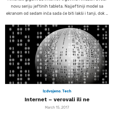
novu seriju jeftinih tableta. Najjeftiniji model sa
ekranom od sedam inča sada će biti lakši i tanji, dok …
Izdvojeno
,
Tech
Internet – verovali ili ne
Posted
March 15, 2017
on