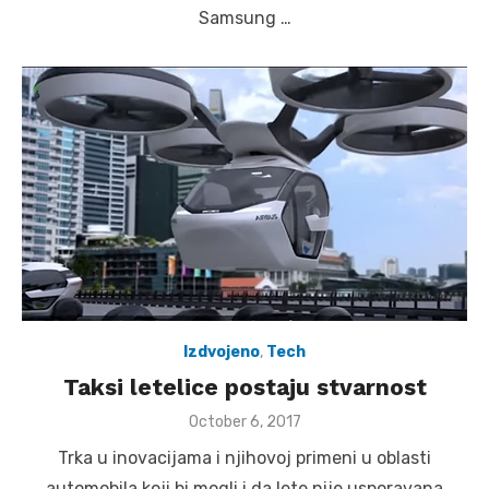
Samsung …
Izdvojeno
,
Tech
Taksi letelice postaju stvarnost
Posted
October 6, 2017
on
Trka u inovacijama i njihovoj primeni u oblasti
automobila koji bi mogli i da lete nije usporavana