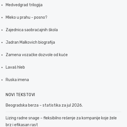
Medvedgrad trilogija
Mleko u prahu - posno?
Zajednica saobraćajnih škola
Jadran Malkovich biografija
Zamena vozačke dozvole od kuće
Lavaš hleb
Ruska imena
NOVI TEKSTOVI
Beogradska berza – statistika za jul 2026.
Lizing radne snage – fleksibilno rešenje za kompanije koje žele
brz i efikasan rast