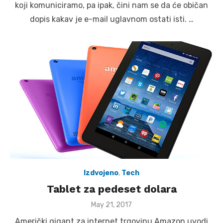
koji komuniciramo, pa ipak, čini nam se da će običan
dopis kakav je e-mail uglavnom ostati isti. …
Izdvojeno
,
Tech
Tablet za pedeset dolara
Posted
May 21, 2017
on
Američki gigant za internet trgovinu Amazon uvodi