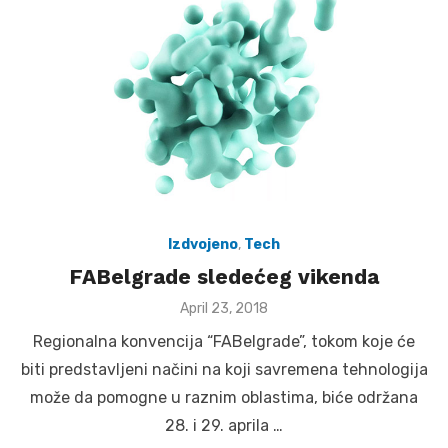
Izdvojeno
,
Tech
FABelgrade sledećeg vikenda
Posted
April 23, 2018
on
Regionalna konvencija “FABelgrade”, tokom koje će
biti predstavljeni načini na koji savremena tehnologija
može da pomogne u raznim oblastima, biće održana
28. i 29. aprila …