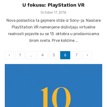
U fokusu: PlayStation VR
Posted
October 17, 2016
on
Nova poslastica ta gejmere stiže iz Sony-ja. Naočare
PlayStation VR namenjene doživljaju virtuelne
realnosti pojavile su se 13. oktobra u prodavnicama
širom sveta. Prve količine …
Posts
‹
1
…
4
5
6
7
‹
pagination