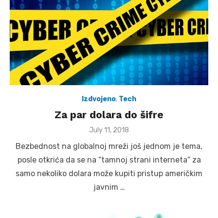
Izdvojeno
,
Tech
Za par dolara do šifre
Posted
July 11, 2018
on
Bezbednost na globalnoj mreži još jednom je tema,
posle otkrića da se na “tamnoj strani interneta” za
samo nekoliko dolara može kupiti pristup američkim
javnim …