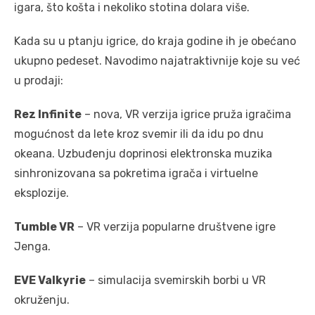
igara, što košta i nekoliko stotina dolara više.
Kada su u ptanju igrice, do kraja godine ih je obećano
ukupno pedeset. Navodimo najatraktivnije koje su već
u prodaji:
Rez Infinite
– nova, VR verzija igrice pruža igračima
mogućnost da lete kroz svemir ili da idu po dnu
okeana. Uzbuđenju doprinosi elektronska muzika
sinhronizovana sa pokretima igrača i virtuelne
eksplozije.
Tumble VR
– VR verzija popularne društvene igre
Jenga.
EVE Valkyrie
– simulacija svemirskih borbi u VR
okruženju.