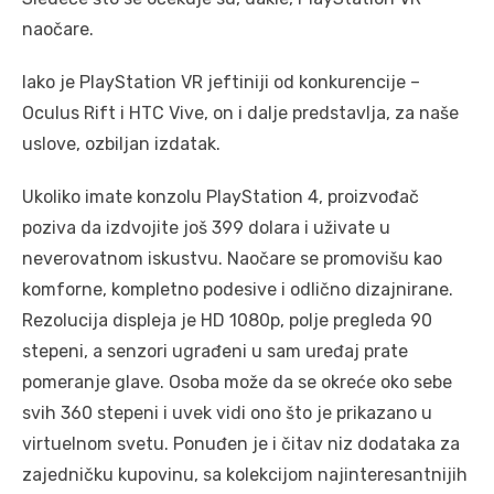
naočare.
Iako je PlayStation VR jeftiniji od konkurencije –
Oculus Rift i HTC Vive, on i dalje predstavlja, za naše
uslove, ozbiljan izdatak.
Ukoliko imate konzolu PlayStation 4, proizvođač
poziva da izdvojite još 399 dolara i uživate u
neverovatnom iskustvu. Naočare se promovišu kao
komforne, kompletno podesive i odlično dizajnirane.
Rezolucija displeja je HD 1080p, polje pregleda 90
stepeni, a senzori ugrađeni u sam uređaj prate
pomeranje glave. Osoba može da se okreće oko sebe
svih 360 stepeni i uvek vidi ono što je prikazano u
virtuelnom svetu. Ponuđen je i čitav niz dodataka za
zajedničku kupovinu, sa kolekcijom najinteresantnijih