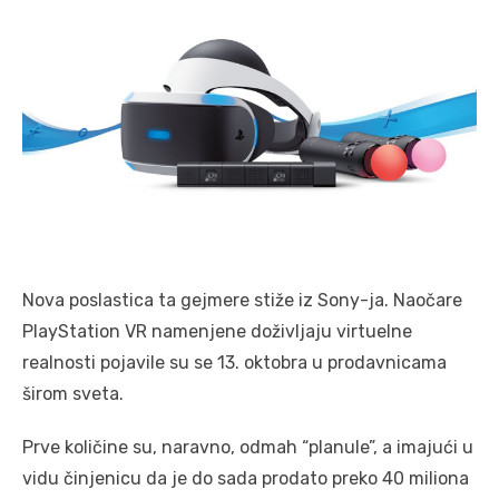
Nova poslastica ta gejmere stiže iz Sony-ja. Naočare
PlayStation VR namenjene doživljaju virtuelne
realnosti pojavile su se 13. oktobra u prodavnicama
širom sveta.
Prve količine su, naravno, odmah “planule”, a imajući u
vidu činjenicu da je do sada prodato preko 40 miliona