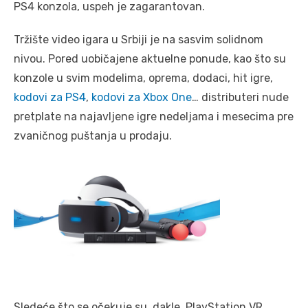
PS4 konzola, uspeh je zagarantovan.
Tržište video igara u Srbiji je na sasvim solidnom
nivou. Pored uobičajene aktuelne ponude, kao što su
konzole u svim modelima, oprema, dodaci, hit igre,
kodovi za PS4
,
kodovi za Xbox One
… distributeri nude
pretplate na najavljene igre nedeljama i mesecima pre
zvaničnog puštanja u prodaju.
Sledeće što se očekuje su, dakle, PlayStation VR