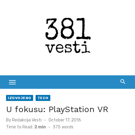
Skip
to
content
IZDVOJENO
TECH
U fokusu: PlayStation VR
Posted
By
Redakcija Vesti
October 17, 2016
on
Time to Read:
2 min
-
375
words