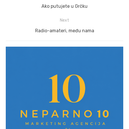
navigation
Previous
Ako putujete u Grčku
post:
Next
Next
Radio-amateri, među nama
post: