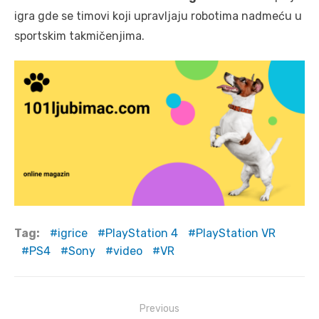
igra gde se timovi koji upravljaju robotima nadmeću u
sportskim takmičenjima.
Tag:
igrice
PlayStation 4
PlayStation VR
PS4
Sony
video
VR
Post
Previous