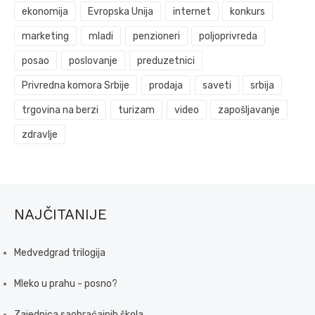
ekonomija
Evropska Unija
internet
konkurs
marketing
mladi
penzioneri
poljoprivreda
posao
poslovanje
preduzetnici
Privredna komora Srbije
prodaja
saveti
srbija
trgovina na berzi
turizam
video
zapošljavanje
zdravlje
NAJČITANIJE
Medvedgrad trilogija
Mleko u prahu - posno?
Zajednica saobraćajnih škola