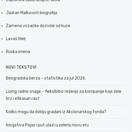
Jadran Malkovich biografija
Zamena vozačke dozvole od kuće
Lavaš hleb
Ruska imena
NOVI TEKSTOVI
Beogradska berza – statistika za jul 2026.
Lizing radne snage – fleksibilno rešenje za kompanije koje žele
brz i efikasan rast
Koliko mogu da dobiju građani iz Akcionarskog fonda?
Inicijativa Pojas i put ulazi u zelenu novu eru