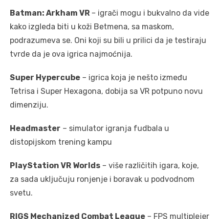
Batman: Arkham VR
– igrači mogu i bukvalno da vide
kako izgleda biti u koži Betmena, sa maskom,
podrazumeva se. Oni koji su bili u prilici da je testiraju
tvrde da je ova igrica najmoćnija.
Super Hypercube
– igrica koja je nešto između
Tetrisa i Super Hexagona, dobija sa VR potpuno novu
dimenziju.
Headmaster
– simulator igranja fudbala u
distopijskom trening kampu
PlayStation VR Worlds
– više različitih igara, koje,
za sada uključuju ronjenje i boravak u podvodnom
svetu.
RIGS Mechanized Combat League
– FPS multiplejer