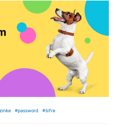
ozinke
password
šifre