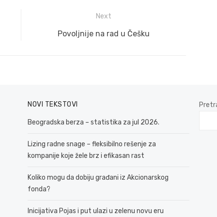
Next
Next
Povoljnije na rad u Češku
post:
NOVI TEKSTOVI
Pretr
Beogradska berza – statistika za jul 2026.
Lizing radne snage – fleksibilno rešenje za
kompanije koje žele brz i efikasan rast
Koliko mogu da dobiju građani iz Akcionarskog
fonda?
Inicijativa Pojas i put ulazi u zelenu novu eru