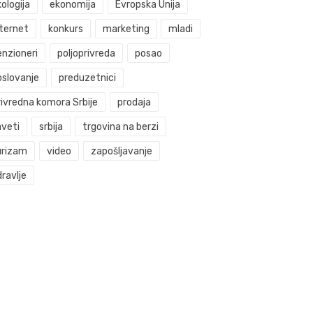
ologija
ekonomija
Evropska Unija
nternet
konkurs
marketing
mladi
enzioneri
poljoprivreda
posao
oslovanje
preduzetnici
rivredna komora Srbije
prodaja
aveti
srbija
trgovina na berzi
urizam
video
zapošljavanje
ravlje