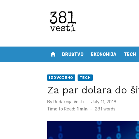
Skip
to
content
home
DRUŠTVO
EKONOMIJA
TECH
IZDVOJENO
TECH
Za par dolara do ši
Posted
By
Redakcija Vesti
July 11, 2018
on
Time to Read:
1 min
-
281
words