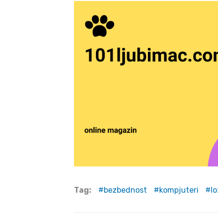
Tag:
bezbednost
kompjuteri
l