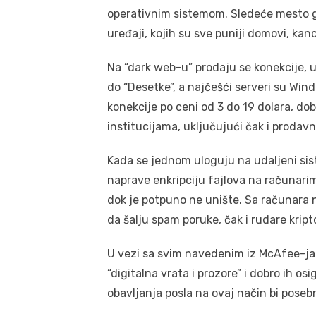
operativnim sistemom. Sledeće mesto g
uređaji, kojih su sve puniji domovi, kanc
Na “dark web-u” prodaju se konekcije, u
do “Desetke”, a najčešći serveri su Win
konekcije po ceni od 3 do 19 dolara, d
institucijama, uključujući čak i prod
Kada se jednom uloguju na udaljeni sis
naprave enkripciju fajlova na računarim
dok je potpuno ne unište. Sa računara n
da šalju spam poruke, čak i rudare kript
U vezi sa svim navedenim iz McAfee-ja
“digitalna vrata i prozore” i dobro ih o
obavljanja posla na ovaj način bi posebn