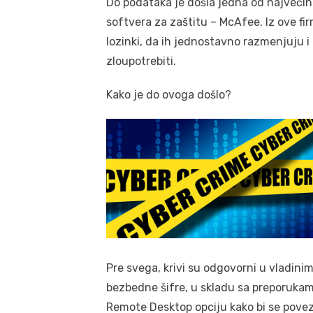
Do podataka je došla jedna od najvećih
softvera za zaštitu – McAfee. Iz ove f
lozinki, da ih jednostavno razmenjuju i 
zloupotrebiti.
Kako je do ovoga došlo?
Pre svega, krivi su odgovorni u vladini
bezbedne šifre, u skladu sa preporukama
Remote Desktop opciju kako bi se pove