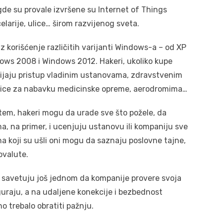
de su provale izvršene su Internet of Things
elarije, ulice… širom razvijenog sveta.
z korišćenje različitih varijanti Windows-a – od XP
dows 2008 i Windows 2012. Hakeri, ukoliko kupe
obijaju pristup vladinim ustanovama, zdravstvenim
avnice za nabavku medicinske opreme, aerodromima…
tem, hakeri mogu da urade sve što požele, da
a, na primer, i ucenjuju ustanovu ili kompaniju sve
a koji su ušli oni mogu da saznaju poslovne tajne,
ovalute.
 savetuju još jednom da kompanije provere svoja
siguraju, a na udaljene konekcije i bezbednost
o trebalo obratiti pažnju.