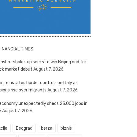
FINANCIAL TIMES
nshot shake-up seeks to win Beijing nod for
ck market debut
August 7, 2026
in reinstates border controls on Italy as
sions rise over migrants
August 7, 2026
economy unexpectedly sheds 23,000 jobs in
y
August 7, 2026
cije
Beograd
berza
biznis