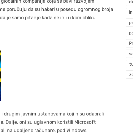
 globalnih kompanija koja se bavi razvojem
ek
irme poručuju da su hakeri u posedu ogromnog broja
i
da je samo pitanje kada će ih i u kom obliku
p
p
P
s
t
zd
m i drugim javnim ustanovama koji nisu odabrali
. Dalje, oni su uglavnom koristili Microsoft
zali na udaljene računare, pod Windows