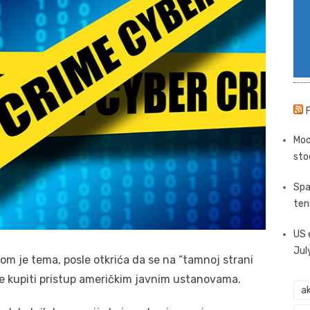
Moo
sto
Spa
ten
US 
Jul
om je tema, posle otkrića da se na “tamnoj strani
e kupiti pristup američkim javnim ustanovama.
ak