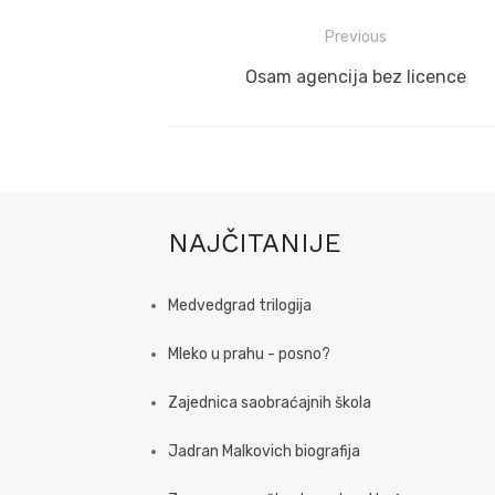
Post
Previous
navigation
Previous
Osam agencija bez licence
post:
NAJČITANIJE
Medvedgrad trilogija
Mleko u prahu - posno?
Zajednica saobraćajnih škola
Jadran Malkovich biografija