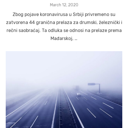
Posted
March 12, 2020
on
Zbog pojave koronavirusa u Srbiji privremeno su
zatvorena 44 granična prelaza za drumski, železnički i
rečni saobraćaj. Ta odluka se odnosi na prelaze prema
Mađarskoj, …