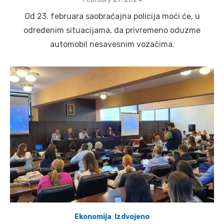
on
Od 23. februara saobraćajna policija moći će, u
određenim situacijama, da privremeno oduzme
automobil nesavesnim vozačima.
Ekonomija
,
Izdvojeno