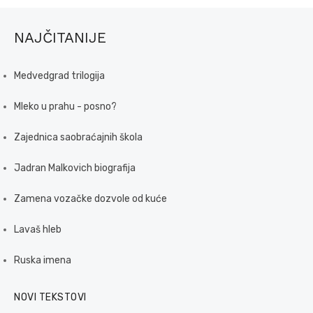
NAJČITANIJE
Medvedgrad trilogija
Mleko u prahu - posno?
Zajednica saobraćajnih škola
Jadran Malkovich biografija
Zamena vozačke dozvole od kuće
Lavaš hleb
Ruska imena
NOVI TEKSTOVI