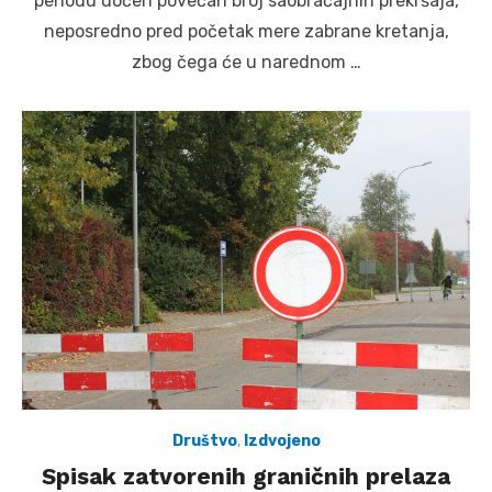
periodu uočen povećan broj saobraćajnih prekršaja,
neposredno pred početak mere zabrane kretanja,
zbog čega će u narednom …
Društvo
,
Izdvojeno
Spisak zatvorenih graničnih prelaza