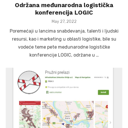
Održana međunarodna logistička
konferencija LOGIC
Posted
May 27, 2022
on
Poremećaji u lancima snabdevanja, talenti i ljudski
resursi, kao i marketing u oblasti logistike, bile su
vodeće teme pete međunarodne logističke
konferencije LOGIC, održane u …