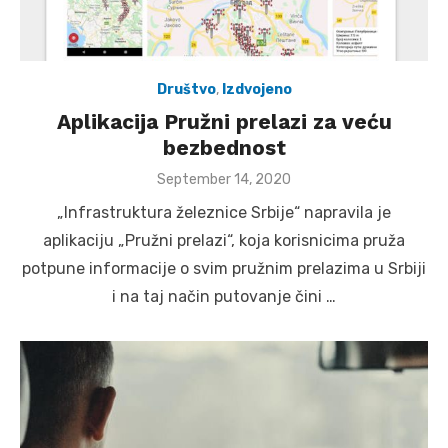
Društvo
,
Izdvojeno
Aplikacija Pružni prelazi za veću
bezbednost
Posted
September 14, 2020
on
„Infrastruktura železnice Srbije“ napravila je
aplikaciju „Pružni prelazi“, koja korisnicima pruža
potpune informacije o svim pružnim prelazima u Srbiji
i na taj način putovanje čini …