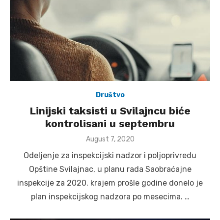
Društvo
Linijski taksisti u Svilajncu biće
kontrolisani u septembru
Posted
August 7, 2020
on
Odeljenje za inspekcijski nadzor i poljoprivredu
Opštine Svilajnac, u planu rada Saobraćajne
inspekcije za 2020. krajem prošle godine donelo je
plan inspekcijskog nadzora po mesecima. …