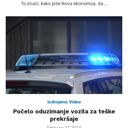
To znači, kako piše Nova ekonomija, da …
Izdvojeno
,
Video
Počelo oduzimanje vozila za teške
prekršaje
Posted
February 27, 2024