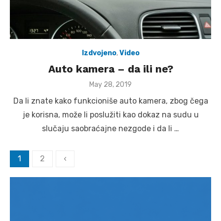
Izdvojeno
,
Video
Auto kamera – da ili ne?
Posted
May 28, 2019
on
Da li znate kako funkcioniše auto kamera, zbog čega
je korisna, može li poslužiti kao dokaz na sudu u
slučaju saobraćajne nezgode i da li …
Posts
1
2
‹
pagination