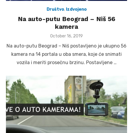
Društvo
,
Izdvojeno
Na auto-putu Beograd – Niš 56
kamera
Posted
October 16, 2019
on
Na auto-putu Beograd – Niš postavljeno je ukupno 56
kamera na 14 portala u oba smera, koje će snimati
vozila i meriti prosečnu brzinu. Postavljene …