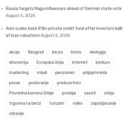
Russia targets Maga influencers ahead of German state vote
August 6, 2026
Ares scales back €1bn private credit fund after investors balk
at loan valuations
August 6, 2026
akcije
Beograd
berza
biznis
ekologija
ekonomija
Evropska Unija
internet
konkurs
marketing
mladi
penzioneri
poljoprivreda
posao
poslovanje
preduzetnici
Privredna komora Srbije
prodaja
saveti
srbija
trgovina na berzi
turizam
video
zapošljavanje
zdravlje