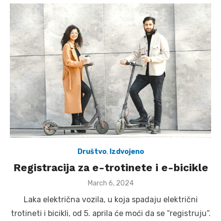
Društvo
,
Izdvojeno
Registracija za e-trotinete i e-bicikle
Posted
March 6, 2024
on
Laka električna vozila, u koja spadaju električni
trotineti i bicikli, od 5. aprila će moći da se “registruju”.