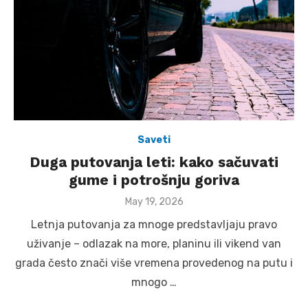
Saveti
Duga putovanja leti: kako sačuvati
gume i potrošnju goriva
Posted
May 19, 2026
on
Letnja putovanja za mnoge predstavljaju pravo
uživanje – odlazak na more, planinu ili vikend van
grada često znači više vremena provedenog na putu i
mnogo …