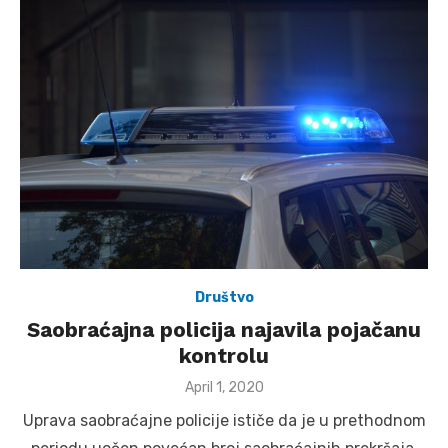
Društvo
Saobraćajna policija najavila pojačanu
kontrolu
Posted
April 1, 2020
on
Uprava saobraćajne policije ističe da je u prethodnom