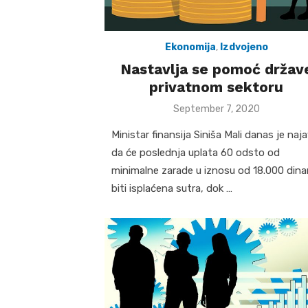
Ekonomija
,
Izdvojeno
Nastavlja se pomoć držav
privatnom sektoru
Posted
September 7, 2020
on
Ministar finansija Siniša Mali danas je naja
da će poslednja uplata 60 odsto od
minimalne zarade u iznosu od 18.000 dina
biti isplaćena sutra, dok …