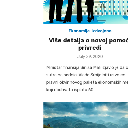
Ekonomija
,
Izdvojeno
Više detalja o novoj pomoć
privredi
Posted
July 29, 2020
on
Ministar finansija Siniša Mali izjavio je da 
sutra na sednici Vlade Srbije biti usvojen
pravni okvir novog paketa ekonomskih me
koji obuhvata isplatu 60 …