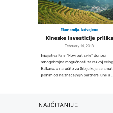
Ekonomija
,
Izdvojeno
Kineske investicije prilik
Posted
February 14, 2018
on
Inicijativa Kine “Novi put svile” donosi
mnogobrojne mogućnosti za razvoj celo
Balkana, a naročito za Srbiju koja se smat
jednim od najznačajnijih partnera Kine u 
NAJČITANIJE