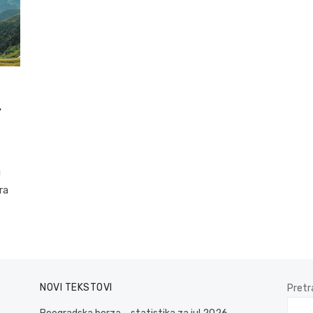
a
g
ra
…
NOVI TEKSTOVI
Pretr