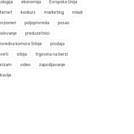
ologija
ekonomija
Evropska Unija
nternet
konkurs
marketing
mladi
enzioneri
poljoprivreda
posao
oslovanje
preduzetnici
rivredna komora Srbije
prodaja
aveti
srbija
trgovina na berzi
urizam
video
zapošljavanje
ravlje