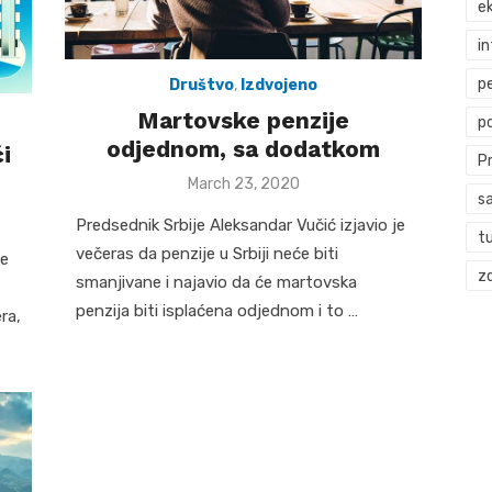
ek
i
p
Društvo
,
Izdvojeno
Martovske penzije
p
odjednom, sa dodatkom
i
P
Posted
March 23, 2020
s
on
Predsednik Srbije Aleksandar Vučić izjavio je
t
večeras da penzije u Srbiji neće biti
će
zd
smanjivane i najavio da će martovska
penzija biti isplaćena odjednom i to …
ra,