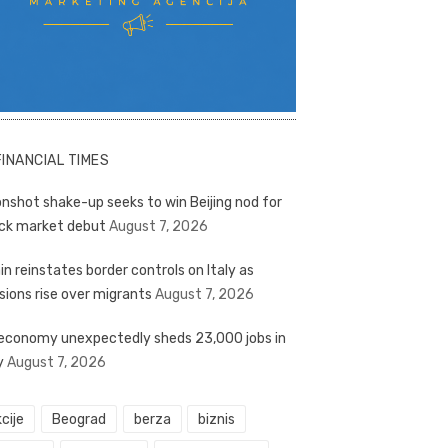
FINANCIAL TIMES
nshot shake-up seeks to win Beijing nod for
ck market debut
August 7, 2026
in reinstates border controls on Italy as
sions rise over migrants
August 7, 2026
economy unexpectedly sheds 23,000 jobs in
y
August 7, 2026
cije
Beograd
berza
biznis