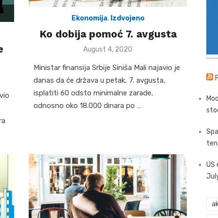
Ekonomija
,
Izdvojeno
Ko dobija pomoć 7. avgusta
e
Posted
August 4, 2020
on
Ministar finansija Srbije Siniša Mali najavio je
danas da će država u petak, 7. avgusta,
isplatiti 60 odsto minimalne zarade,
vio
Moo
odnosno oko 18.000 dinara po …
sto
ra
Spa
ten
US 
Jul
ak