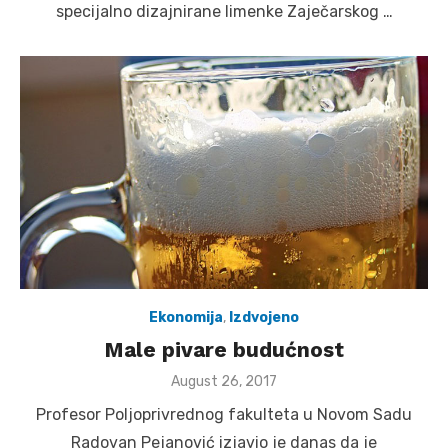
specijalno dizajnirane limenke Zaječarskog …
Ekonomija
,
Izdvojeno
Male pivare budućnost
Posted
August 26, 2017
on
Profesor Poljoprivrednog fakulteta u Novom Sadu
Radovan Pejanović izjavio je danas da je