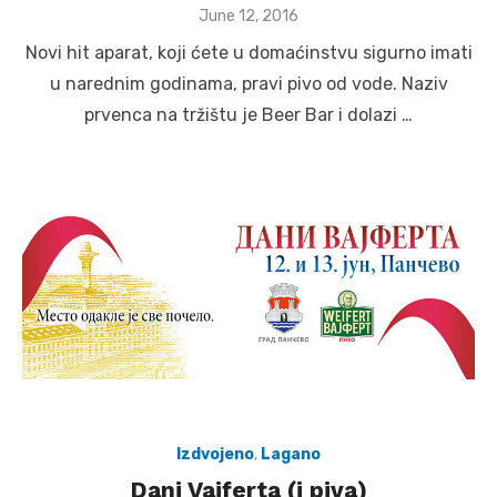
Posted
June 12, 2016
on
Novi hit aparat, koji ćete u domaćinstvu sigurno imati
u narednim godinama, pravi pivo od vode. Naziv
prvenca na tržištu je Beer Bar i dolazi …
Izdvojeno
,
Lagano
Dani Vajferta (i piva)