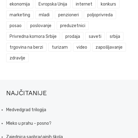
ekonomija
Evropska Unija
internet
konkurs
marketing
mladi
penzioneri
poljoprivreda
posao
poslovanje
preduzetnici
Privredna komora Srbije
prodaja
saveti
srbija
trgovina na berzi
turizam
video
zapošljavanje
zdravlje
NAJČITANIJE
Medvedgrad trilogija
Mleko u prahu - posno?
Zajednica saobraćajnih škola