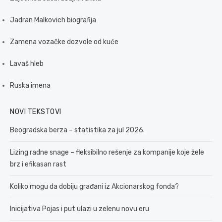
Jadran Malkovich biografija
Zamena vozačke dozvole od kuće
Lavaš hleb
Ruska imena
NOVI TEKSTOVI
Beogradska berza – statistika za jul 2026.
Lizing radne snage – fleksibilno rešenje za kompanije koje žele
brz i efikasan rast
Koliko mogu da dobiju građani iz Akcionarskog fonda?
Inicijativa Pojas i put ulazi u zelenu novu eru