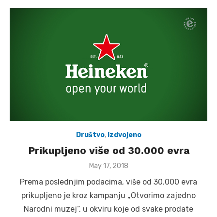
Društvo
,
Izdvojeno
Prikupljeno više od 30.000 evra
Posted
May 17, 2018
on
Prema poslednjim podacima, više od 30.000 evra
prikupljeno je kroz kampanju „Otvorimo zajedno
Narodni muzej“, u okviru koje od svake prodate