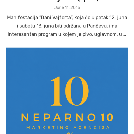
Posted
June 11, 2015
on
Manifestacija “Dani Vajferta”, koja će u petak 12. juna
i subotu 13. juna biti održana u Pančevu, ima
interesantan program u kojem je pivo, uglavnom, u …