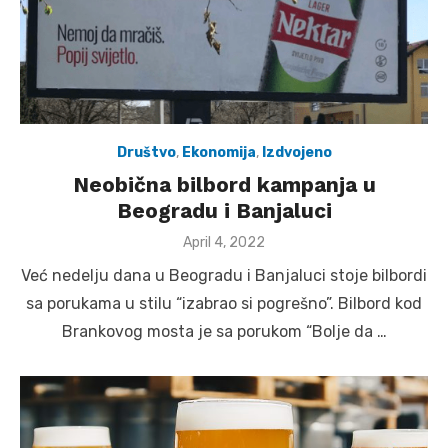
Društvo
,
Ekonomija
,
Izdvojeno
Neobična bilbord kampanja u
Beogradu i Banjaluci
Posted
April 4, 2022
on
Već nedelju dana u Beogradu i Banjaluci stoje bilbordi
sa porukama u stilu “izabrao si pogrešno”. Bilbord kod
Brankovog mosta je sa porukom “Bolje da …