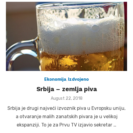
Ekonomija
,
Izdvojeno
Srbija – zemlja piva
Posted
August 22, 2018
on
Srbija je drugi najveći izvoznik piva u Evropsku uniju,
a otvaranje malih zanatskih pivara je u velikoj
ekspanziji. To je za Prvu TV izjavio sekretar …