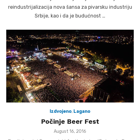
reindustrijalizacija nova šansa za pivarsku industriju
Srbije, kao i da je budućnost …
Izdvojeno
,
Lagano
Počinje Beer Fest
Posted
August 16, 2016
on