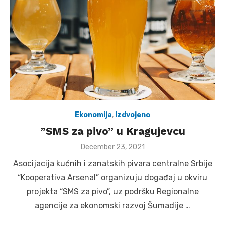
Ekonomija
,
Izdvojeno
”SMS za pivo” u Kragujevcu
Posted
December 23, 2021
on
Asocijacija kućnih i zanatskih pivara centralne Srbije
“Kooperativa Arsenal” organizuju događaj u okviru
projekta “SMS za pivo”, uz podršku Regionalne
agencije za ekonomski razvoj Šumadije …