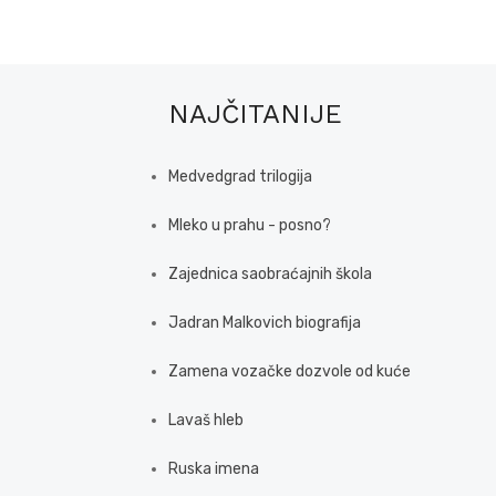
NAJČITANIJE
Medvedgrad trilogija
Mleko u prahu - posno?
Zajednica saobraćajnih škola
Jadran Malkovich biografija
Zamena vozačke dozvole od kuće
Lavaš hleb
Ruska imena