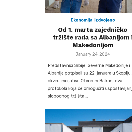
Ekonomija
,
Izdvojeno
Od 1. marta zajedničko
tržište rada sa Albanijom 
Makedonijom
Posted
January 24, 2024
on
Predstavnici Srbije, Severne Makedonije i
Albanije potpisali su 22. januara u Skoplju,
okviru inicijative Otvoreni Balkan, dva
protokola koja će omogućiti uspostavljan
slobodnog tržišta …