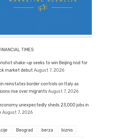
FINANCIAL TIMES
nshot shake-up seeks to win Beijing nod for
ck market debut
August 7, 2026
in reinstates border controls on Italy as
sions rise over migrants
August 7, 2026
economy unexpectedly sheds 23,000 jobs in
y
August 7, 2026
cije
Beograd
berza
biznis