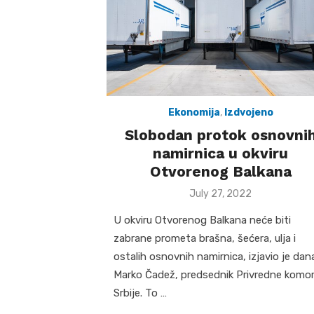
Ekonomija
,
Izdvojeno
Slobodan protok osnovni
namirnica u okviru
Otvorenog Balkana
Posted
July 27, 2022
on
U okviru Otvorenog Balkana neće biti
zabrane prometa brašna, šećera, ulja i
ostalih osnovnih namirnica, izjavio je dan
Marko Čadež, predsednik Privredne komo
Srbije. To …