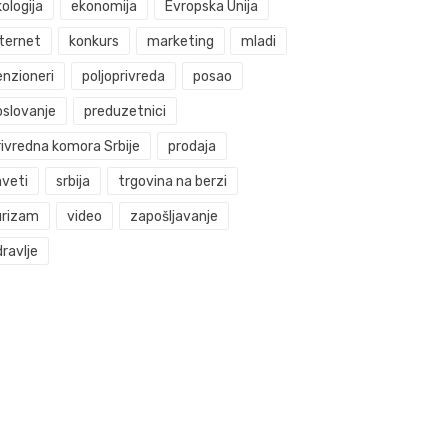
ologija
ekonomija
Evropska Unija
nternet
konkurs
marketing
mladi
enzioneri
poljoprivreda
posao
oslovanje
preduzetnici
rivredna komora Srbije
prodaja
aveti
srbija
trgovina na berzi
urizam
video
zapošljavanje
ravlje