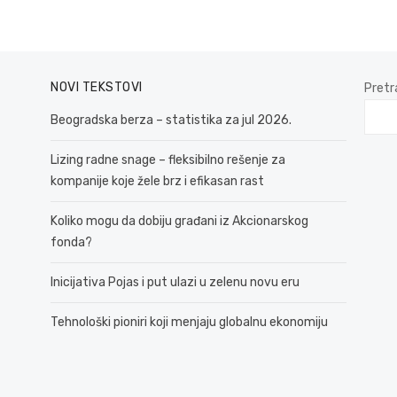
NOVI TEKSTOVI
Pretr
Beogradska berza – statistika za jul 2026.
Lizing radne snage – fleksibilno rešenje za
kompanije koje žele brz i efikasan rast
Koliko mogu da dobiju građani iz Akcionarskog
fonda?
Inicijativa Pojas i put ulazi u zelenu novu eru
Tehnološki pioniri koji menjaju globalnu ekonomiju