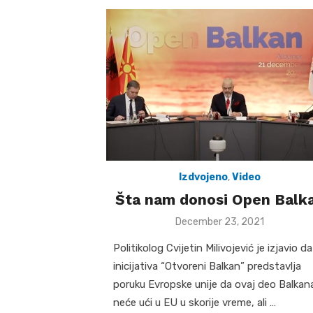
Izdvojeno
,
Video
Šta nam donosi Open Balk
Posted
December 23, 2021
on
Politikolog Cvijetin Milivojević je izjavio da
inicijativa “Otvoreni Balkan” predstavlja
poruku Evropske unije da ovaj deo Balkan
neće ući u EU u skorije vreme, ali …