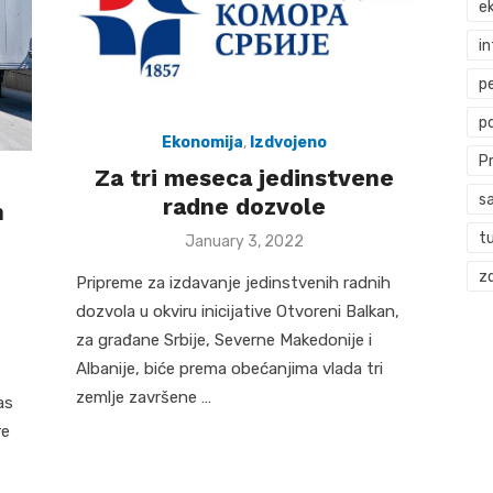
ek
i
p
p
Ekonomija
,
Izdvojeno
P
Za tri meseca jedinstvene
s
radne dozvole
h
t
Posted
January 3, 2022
on
zd
Pripreme za izdavanje jedinstvenih radnih
dozvola u okviru inicijative Otvoreni Balkan,
za građane Srbije, Severne Makedonije i
Albanije, biće prema obećanjima vlada tri
zemlje završene …
as
re