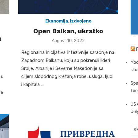
Ekonomija
,
Izdvojeno
Open Balkan, ukratko
i
Posted
August 10, 2022
on
Regionalna inicijativa intezivnije saradnje na
Zapadnom Balkanu, koju su pokrenuli lideri
Moo
Srbije, Albanije i Severne Makedonije sa
sto
 u
ciljem slobodnog kretanja robe, usluga, ljudi
Spa
i kapitala …
ten
je
US 
Jul
ak