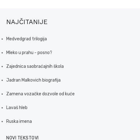
NAJČITANIJE
Medvedgrad trilogija
Mleko u prahu - posno?
Zajednica saobraćajnih škola
Jadran Malkovich biografija
Zamena vozačke dozvole od kuće
Lavaš hleb
Ruska imena
NOVI TEKSTOVI