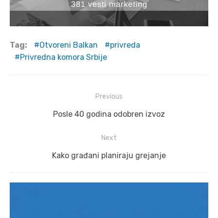
Tag:
Otvoreni Balkan
privreda
Privredna komora Srbije
Post
Previous
navigation
Previous
Posle 40 godina odobren izvoz
post:
Next
Next
Kako građani planiraju grejanje
post: