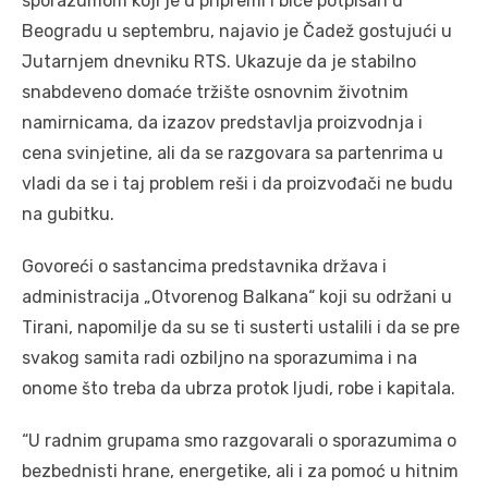
sporazumom koji je u pripremi i biće potpisan u
Beogradu u septembru, najavio je Čadež gostujući u
Jutarnjem dnevniku RTS. Ukazuje da je stabilno
snabdeveno domaće tržište osnovnim životnim
namirnicama, da izazov predstavlja proizvodnja i
cena svinjetine, ali da se razgovara sa partenrima u
vladi da se i taj problem reši i da proizvođači ne budu
na gubitku.
Govoreći o sastancima predstavnika država i
administracija „Otvorenog Balkana“ koji su održani u
Tirani, napomilje da su se ti susterti ustalili i da se pre
svakog samita radi ozbiljno na sporazumima i na
onome što treba da ubrza protok ljudi, robe i kapitala.
“U radnim grupama smo razgovarali o sporazumima o
bezbednisti hrane, energetike, ali i za pomoć u hitnim