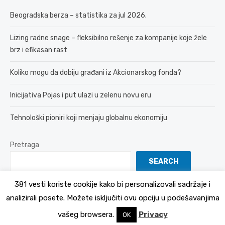
Beogradska berza – statistika za jul 2026.
Lizing radne snage – fleksibilno rešenje za kompanije koje žele
brz i efikasan rast
Koliko mogu da dobiju građani iz Akcionarskog fonda?
Inicijativa Pojas i put ulazi u zelenu novu eru
Tehnološki pioniri koji menjaju globalnu ekonomiju
Pretraga
SEARCH
381 vesti koriste cookije kako bi personalizovali sadržaje i
analizirali posete. Možete isključiti ovu opciju u podešavanjima
© 2026 381 vesti
Politika Privatnosti
vašeg browsera.
Privacy
OK