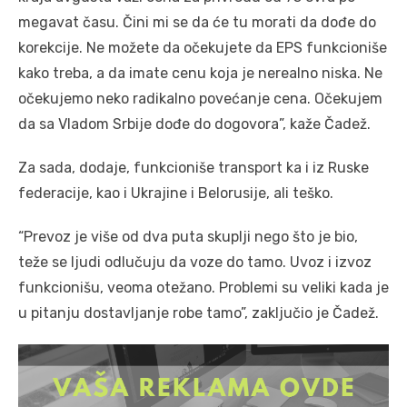
megavat času. Čini mi se da će tu morati da dođe do
korekcije. Ne možete da očekujete da EPS funkcioniše
kako treba, a da imate cenu koja je nerealno niska. Ne
očekujemo neko radikalno povećanje cena. Očekujem
da sa Vladom Srbije dođe do dogovora”, kaže Čadež.
Za sada, dodaje, funkcioniše transport ka i iz Ruske
federacije, kao i Ukrajine i Belorusije, ali teško.
“Prevoz je više od dva puta skuplji nego što je bio,
teže se ljudi odlučuju da voze do tamo. Uvoz i izvoz
funkcionišu, veoma otežano. Problemi su veliki kada je
u pitanju dostavljanje robe tamo”, zaključio je Čadež.