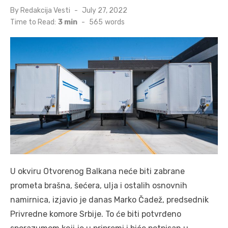
Posted
By
Redakcija Vesti
July 27, 2022
on
Time to Read:
3 min
-
565
words
U okviru Otvorenog Balkana neće biti zabrane
prometa brašna, šećera, ulja i ostalih osnovnih
namirnica, izjavio je danas Marko Čadež, predsednik
Privredne komore Srbije. To će biti potvrđeno