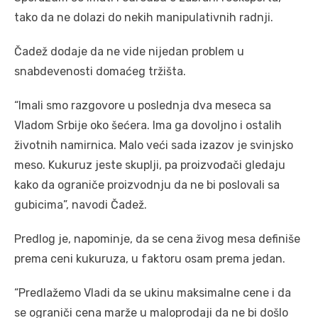
tako da ne dolazi do nekih manipulativnih radnji.
Čadež dodaje da ne vide nijedan problem u
snabdevenosti domaćeg tržišta.
“Imali smo razgovore u poslednja dva meseca sa
Vladom Srbije oko šećera. Ima ga dovoljno i ostalih
životnih namirnica. Malo veći sada izazov je svinjsko
meso. Kukuruz jeste skuplji, pa proizvođači gledaju
kako da ograniče proizvodnju da ne bi poslovali sa
gubicima”, navodi Čadež.
Predlog je, napominje, da se cena živog mesa definiše
prema ceni kukuruza, u faktoru osam prema jedan.
“Predlažemo Vladi da se ukinu maksimalne cene i da
se ograniči cena marže u maloprodaji da ne bi došlo