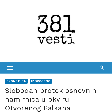
Skip
to
content
EKONOMIJA
IZDVOJENO
Slobodan protok osnovnih
namirnica u okviru
Otvorenog Balkana