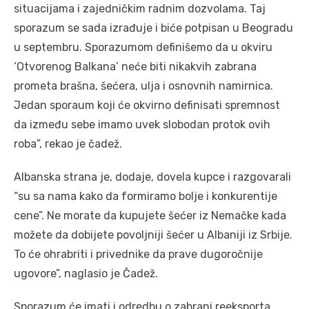
situacijama i zajedničkim radnim dozvolama. Taj
sporazum se sada izrađuje i biće potpisan u Beogradu
u septembru. Sporazumom definišemo da u okviru
‘Otvorenog Balkana’ neće biti nikakvih zabrana
prometa brašna, šećera, ulja i osnovnih namirnica.
Jedan sporaum koji će okvirno definisati spremnost
da između sebe imamo uvek slobodan protok ovih
roba”, rekao je čadež.
Albanska strana je, dodaje, dovela kupce i razgovarali
“su sa nama kako da formiramo bolje i konkurentije
cene”. Ne morate da kupujete šećer iz Nemačke kada
možete da dobijete povoljniji šećer u Albaniji iz Srbije.
To će ohrabriti i privednike da prave dugoročnije
ugovore”, naglasio je Čadež.
Sporazum će imati i odredbu o zabrani reeksporta,