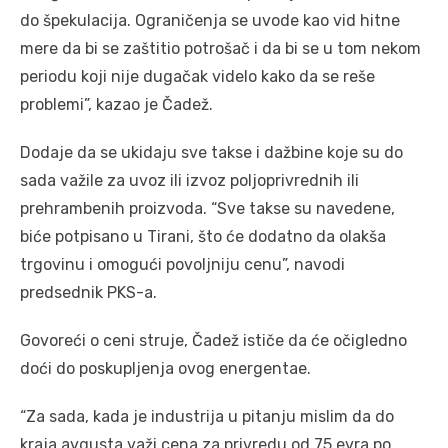
do špekulacija. Ograničenja se uvode kao vid hitne
mere da bi se zaštitio potrošač i da bi se u tom nekom
periodu koji nije dugačak videlo kako da se reše
problemi”, kazao je Čadež.
Dodaje da se ukidaju sve takse i dažbine koje su do
sada važile za uvoz ili izvoz poljoprivrednih ili
prehrambenih proizvoda. “Sve takse su navedene,
biće potpisano u Tirani, što će dodatno da olakša
trgovinu i omogući povoljniju cenu”, navodi
predsednik PKS-a.
Govoreći o ceni struje, Čadež ističe da će očigledno
doći do poskupljenja ovog energentae.
“Za sada, kada je industrija u pitanju mislim da do
kraja avgusta važi cena za privredu od 75 evra po