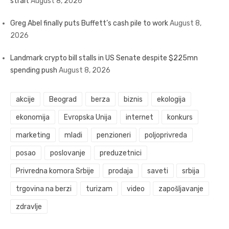
strait
August 8, 2026
Greg Abel finally puts Buffett’s cash pile to work
August 8,
2026
Landmark crypto bill stalls in US Senate despite $225mn
spending push
August 8, 2026
akcije
Beograd
berza
biznis
ekologija
ekonomija
Evropska Unija
internet
konkurs
marketing
mladi
penzioneri
poljoprivreda
posao
poslovanje
preduzetnici
Privredna komora Srbije
prodaja
saveti
srbija
trgovina na berzi
turizam
video
zapošljavanje
zdravlje