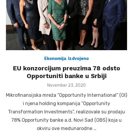
Ekonomija
,
Izdvojeno
EU konzorcijum preuzima 78 odsto
Opportuniti banke u Srbiji
Posted
November 23, 2020
on
Mikrofinansijska mreža “Opportunity International” (OI)
i njena holding kompanija “Opportunity
Transformation Investments”, realizovale su prodaju
78% Opportunity banke a.d. Novi Sad (OBS) koja u
okviru ove međunarodne …