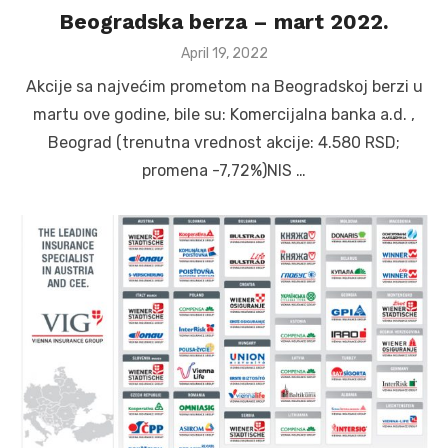
Beogradska berza – mart 2022.
Posted
April 19, 2022
on
Akcije sa najvećim prometom na Beogradskoj berzi u
martu ove godine, bile su: Komercijalna banka a.d. ,
Beograd (trenutna vrednost akcije: 4.580 RSD;
promena -7,72%)NIS …