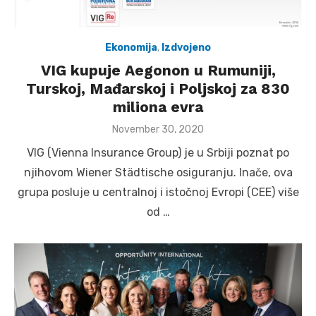
Ekonomija
,
Izdvojeno
VIG kupuje Aegonon u Rumuniji,
Turskoj, Mađarskoj i Poljskoj za 830
miliona evra
Posted
November 30, 2020
on
VIG (Vienna Insurance Group) je u Srbiji poznat po
njihovom Wiener Städtische osiguranju. Inače, ova
grupa posluje u centralnoj i istočnoj Evropi (CEE) više
od …