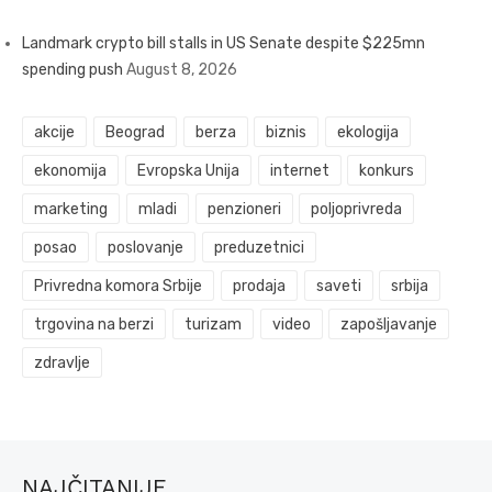
Landmark crypto bill stalls in US Senate despite $225mn
spending push
August 8, 2026
akcije
Beograd
berza
biznis
ekologija
ekonomija
Evropska Unija
internet
konkurs
marketing
mladi
penzioneri
poljoprivreda
posao
poslovanje
preduzetnici
Privredna komora Srbije
prodaja
saveti
srbija
trgovina na berzi
turizam
video
zapošljavanje
zdravlje
NAJČITANIJE