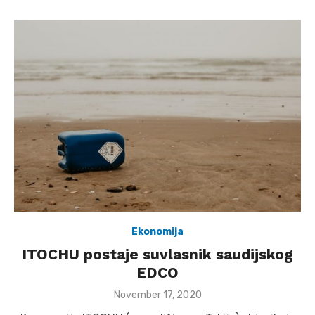
Ekonomija
ITOCHU postaje suvlasnik saudijskog
EDCO
Posted
November 17, 2020
on