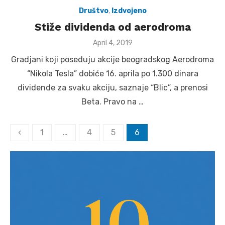
Društvo
,
Izdvojeno
Stiže dividenda od aerodroma
Posted
April 4, 2019
on
Gradjani koji poseduju akcije beogradskog Aerodroma
“Nikola Tesla” dobiće 16. aprila po 1.300 dinara
dividende za svaku akciju, saznaje “Blic”, a prenosi
Beta. Pravo na …
Posts
‹
1
…
4
5
6
pagination