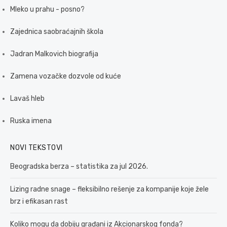
Mleko u prahu - posno?
Zajednica saobraćajnih škola
Jadran Malkovich biografija
Zamena vozačke dozvole od kuće
Lavaš hleb
Ruska imena
NOVI TEKSTOVI
Beogradska berza – statistika za jul 2026.
Lizing radne snage – fleksibilno rešenje za kompanije koje žele
brz i efikasan rast
Koliko mogu da dobiju građani iz Akcionarskog fonda?