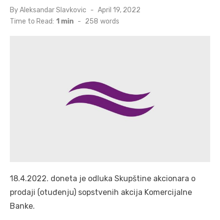
Posted
By
Aleksandar Slavkovic
April 19, 2022
on
Time to Read:
1 min
-
258
words
18.4.2022. doneta je odluka Skupštine akcionara o
prodaji (otuđenju) sopstvenih akcija Komercijalne
Banke.