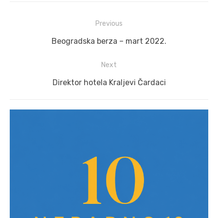
Post
Previous
navigation
Previous
Beogradska berza – mart 2022.
post:
Next
Next
Direktor hotela Kraljevi Čardaci
post: