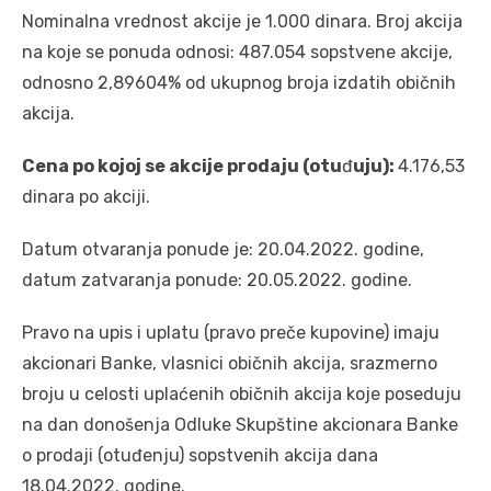
Nominalna vrednost akcije je 1.000 dinara. Broj akcija
na koje se ponuda odnosi: 487.054 sopstvene akcije,
odnosno 2,89604% od ukupnog broja izdatih običnih
akcija.
Cena po kojoj se akcije prodaju (otu
đ
uju):
4.176,53
dinara po akciji.
Datum otvaranja ponude je: 20.04.2022. godine,
datum zatvaranja ponude: 20.05.2022. godine.
Pravo na upis i uplatu (pravo preče kupovine) imaju
akcionari Banke, vlasnici običnih akcija, srazmerno
broju u celosti uplaćenih običnih akcija koje poseduju
na dan donošenja Odluke Skupštine akcionara Banke
o prodaji (otuđenju) sopstvenih akcija dana
18.04.2022. godine.