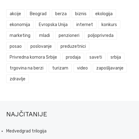
akcije
Beograd
berza
biznis
ekologija
ekonomija
Evropska Unija
internet
konkurs
marketing
mladi
penzioneri
poljoprivreda
posao
poslovanje
preduzetnici
Privredna komora Srbije
prodaja
saveti
srbija
trgovina na berzi
turizam
video
zapošljavanje
zdravlje
NAJČITANIJE
Medvedgrad trilogija