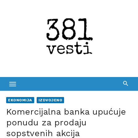
Skip
to
content
EKONOMIJA
IZDVOJENO
Komercijalna banka upućuje
ponudu za prodaju
sopstvenih akcija