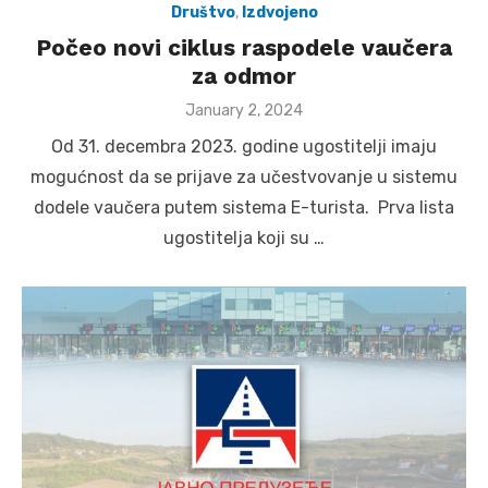
Društvo
,
Izdvojeno
Počeo novi ciklus raspodele vaučera
za odmor
Posted
January 2, 2024
on
Od 31. decembra 2023. godine ugostitelji imaju
mogućnost da se prijave za učestvovanje u sistemu
dodele vaučera putem sistema E-turista. Prva lista
ugostitelja koji su …