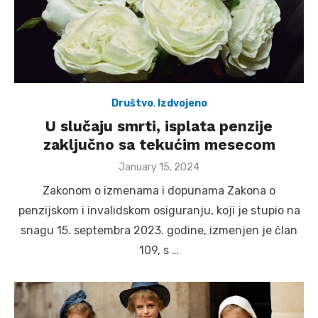
Društvo
,
Izdvojeno
U slučaju smrti, isplata penzije
zaključno sa tekućim mesecom
Posted
January 15, 2024
on
Zakonom o izmenama i dopunama Zakona o
penzijskom i invalidskom osiguranju, koji je stupio na
snagu 15. septembra 2023. godine, izmenjen je član
109, s …