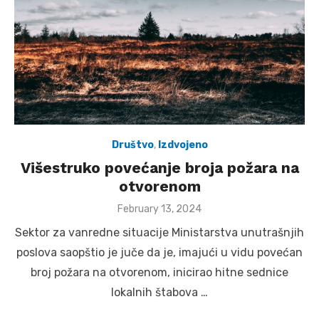
Društvo
,
Izdvojeno
Višestruko povećanje broja požara na
otvorenom
Posted
February 13, 2024
on
Sektor za vanredne situacije Ministarstva unutrašnjih
poslova saopštio je juče da je, imajući u vidu povećan
broj požara na otvorenom, inicirao hitne sednice
lokalnih štabova …