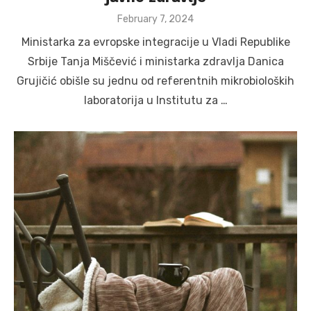
Posted
February 7, 2024
on
Ministarka za evropske integracije u Vladi Republike
Srbije Tanja Miščević i ministarka zdravlja Danica
Grujičić obišle su jednu od referentnih mikrobioloških
laboratorija u Institutu za …