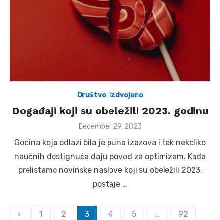
Društvo
,
Izdvojeno
Događaji koji su obeležili 2023. godinu
Posted
December 29, 2023
on
Godina koja odlazi bila je puna izazova i tek nekoliko
naučnih dostignuća daju povod za optimizam. Kada
prelistamo novinske naslove koji su obeležili 2023.
postaje …
Posts
‹
1
2
3
4
5
…
92