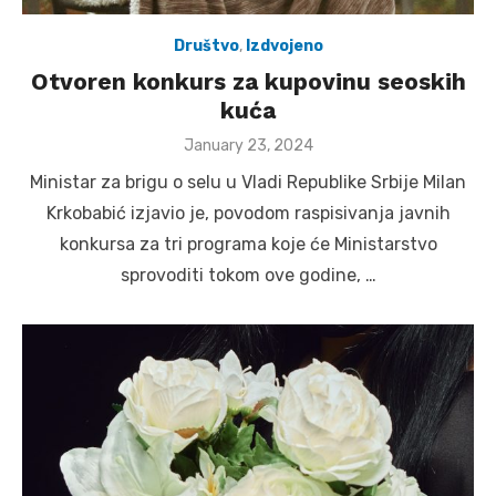
Društvo
,
Izdvojeno
Otvoren konkurs za kupovinu seoskih
kuća
Posted
January 23, 2024
on
Ministar za brigu o selu u Vladi Republike Srbije Milan
Krkobabić izjavio je, povodom raspisivanja javnih
konkursa za tri programa koje će Ministarstvo
sprovoditi tokom ove godine, …