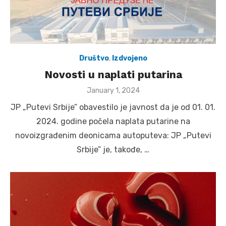
Društvo
,
Izdvojeno
Novosti u naplati putarina
Posted
January 1, 2024
on
JP „Putevi Srbije” obavestilo je javnost da je od 01. 01.
2024. godine počela naplata putarine na
novoizgrađenim deonicama autoputeva: JP „Putevi
Srbije” je, takođe, …