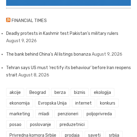
FINANCIAL TIMES
Deadly protests in Kashmir test Pakistan’s military rulers
August 9, 2026
The bank behind China’s AI listings bonanza
August 9, 2026
Tehran says US must ‘rectify its behaviour’ before Iran reopens
strait
August 8, 2026
akcije
Beograd
berza
biznis
ekologija
ekonomija
Evropska Unija
internet
konkurs
marketing
mladi
penzioneri
poljoprivreda
posao
poslovanje
preduzetnici
Privredna komora Srbije
prodaja
saveti
srbija