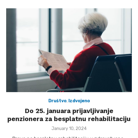
Društvo
,
Izdvojeno
Do 25. januara prijavljivanje
penzionera za besplatnu rehabilitaciju
Posted
January 10, 2024
on