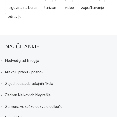
trgovina na berzi
turizam
video
zapošljavanje
zdravlje
NAJČITANIJE
Medvedgrad trilogija
Mleko u prahu - posno?
Zajednica saobraćajnih škola
Jadran Malkovich biografija
Zamena vozačke dozvole od kuće