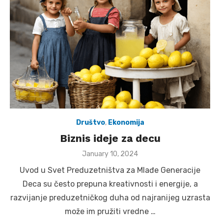
Društvo
,
Ekonomija
Biznis ideje za decu
Posted
January 10, 2024
on
Uvod u Svet Preduzetništva za Mlađe Generacije
Deca su često prepuna kreativnosti i energije, a
razvijanje preduzetničkog duha od najranijeg uzrasta
može im pružiti vredne …