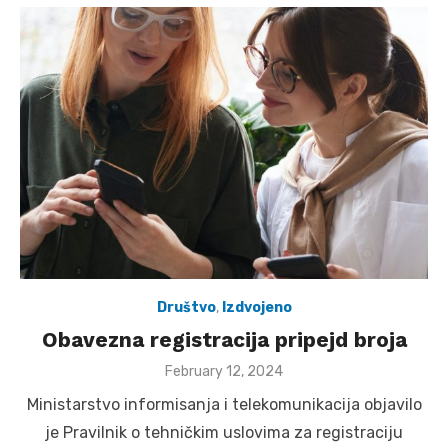
Društvo
,
Izdvojeno
Obavezna registracija pripejd broja
Posted
February 12, 2024
on
Ministarstvo informisanja i telekomunikacija objavilo
je Pravilnik o tehničkim uslovima za registraciju