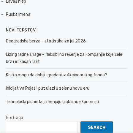
Lavaš hleb
Ruska imena
NOVI TEKSTOVI
Beogradska berza – statistika za jul 2026.
Lizing radne snage – fleksibilno rešenje za kompanije koje žele
brz i efikasan rast
Koliko mogu da dobiju građani iz Akcionarskog fonda?
Inicijativa Pojas i put ulazi u zelenu novu eru
Tehnološki pioniri koji menjaju globalnu ekonomiju
Pretraga
SEARCH