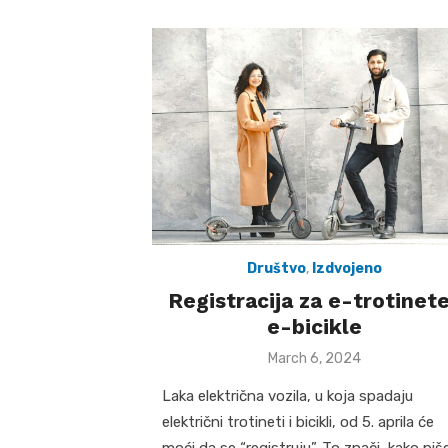
Društvo
,
Izdvojeno
Registracija za e-trotinete
e-bicikle
Posted
March 6, 2024
on
Laka električna vozila, u koja spadaju
električni trotineti i bicikli, od 5. aprila će
moći da se “registruju”. To znači, kako piš