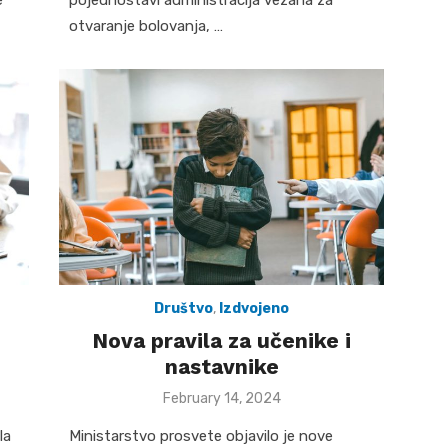
otvaranje bolovanja, …
Društvo
,
Izdvojeno
Nova pravila za učenike i
nastavnike
Posted
February 14, 2024
on
la
Ministarstvo prosvete objavilo je nove