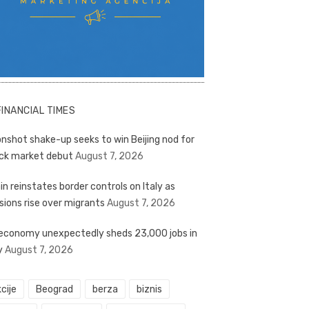
FINANCIAL TIMES
nshot shake-up seeks to win Beijing nod for
ck market debut
August 7, 2026
in reinstates border controls on Italy as
sions rise over migrants
August 7, 2026
economy unexpectedly sheds 23,000 jobs in
y
August 7, 2026
cije
Beograd
berza
biznis