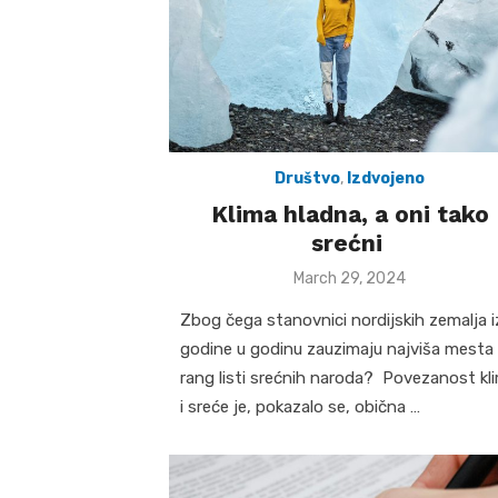
Društvo
,
Izdvojeno
Klima hladna, a oni tako
srećni
Posted
March 29, 2024
on
Zbog čega stanovnici nordijskih zemalja i
godine u godinu zauzimaju najviša mesta
rang listi srećnih naroda? Povezanost kl
i sreće je, pokazalo se, obična …