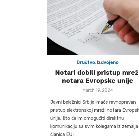
Društvo
,
Izdvojeno
Notari dobili pristup mrež
notara Evropske unije
Posted
March 19, 2024
on
Javni beležnici Srbije imaće ravnopravan
pristup elektronskoj mreži notara Evrops
unije, što će im omogućiti direktnu
komunikaciju sa svim kolegama iz zemalja
članica EU i …