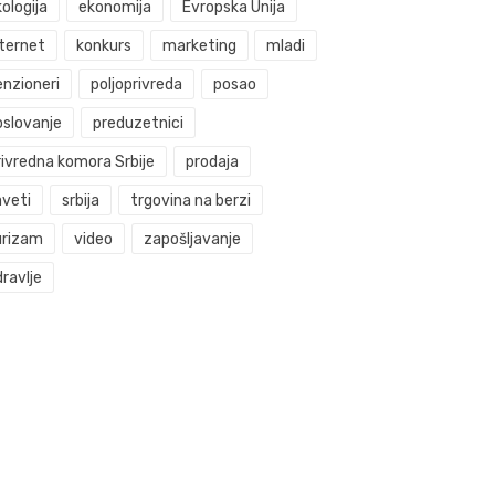
ologija
ekonomija
Evropska Unija
nternet
konkurs
marketing
mladi
enzioneri
poljoprivreda
posao
oslovanje
preduzetnici
rivredna komora Srbije
prodaja
aveti
srbija
trgovina na berzi
urizam
video
zapošljavanje
ravlje