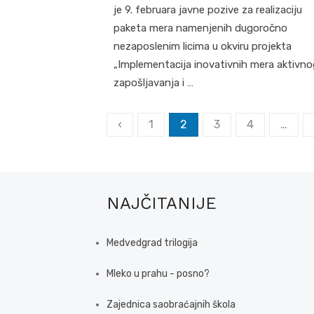
je 9. februara javne pozive za realizaciju
paketa mera namenjenih dugoročno
nezaposlenim licima u okviru projekta
„Implementacija inovativnih mera aktivno
zapošljavanja i …
Posts
‹
1
2
3
4
…
pagination
NAJČITANIJE
Medvedgrad trilogija
Mleko u prahu - posno?
Zajednica saobraćajnih škola