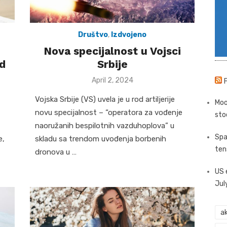
Društvo
,
Izdvojeno
Nova specijalnost u Vojsci
d
Srbije
Posted
April 2, 2024
on
Vojska Srbije (VS) uvela je u rod artiljerije
Moo
novu specijalnost – “operatora za vođenje
sto
naoružanih bespilotnih vazduhoplova” u
Spa
e,
skladu sa trendom uvođenja borbenih
ten
dronova u …
US 
Jul
ak