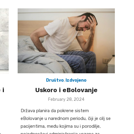
Društvo
,
Izdvojeno
 i
Uskoro i eBolovanje
Posted
February 28, 2024
on
Država planira da pokrene sistem
eBolovanje u narednom periodu, čiji je cilj se
pacijentima, među kojima su i porodilje,
e
pojednostavi administracija vezana za