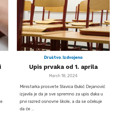
Društvo
,
Izdvojeno
i
Upis prvaka od 1. aprila
Posted
March 18, 2024
on
Ministarka prosvete Slavica Đukić Dejanović
izjavila je da je sve spremno za upis đaka u
ke
prvi razred osnovne škole, a da se očekuje
da će …