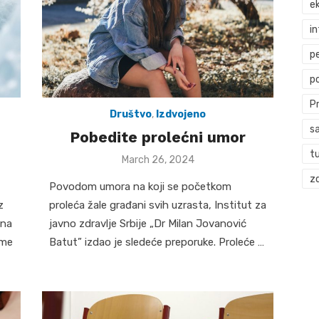
ek
i
p
p
P
Društvo
,
Izdvojeno
s
Pobedite prolećni umor
t
Posted
March 26, 2024
on
zd
Povodom umora na koji se početkom
z
proleća žale građani svih uzrasta, Institut zа
 na
јаvnо zdrаvljе Srbiје „Dr Milаn Јоvаnоvić
ime
Bаtut” izdao je sledeće preporuke. Prоlеćе …