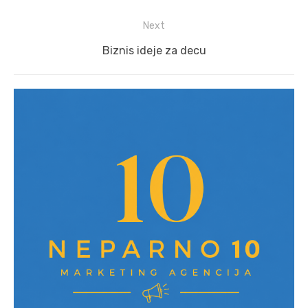
post:
Next
Next
Biznis ideje za decu
post: