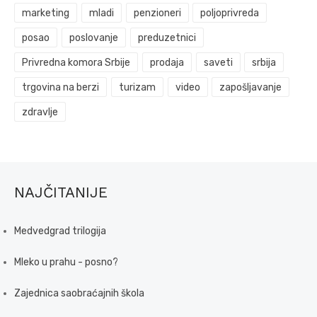
marketing
mladi
penzioneri
poljoprivreda
posao
poslovanje
preduzetnici
Privredna komora Srbije
prodaja
saveti
srbija
trgovina na berzi
turizam
video
zapošljavanje
zdravlje
NAJČITANIJE
Medvedgrad trilogija
Mleko u prahu - posno?
Zajednica saobraćajnih škola