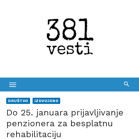
Skip
to
content
DRUŠTVO
IZDVOJENO
Do 25. januara prijavljivanje
penzionera za besplatnu
rehabilitaciju