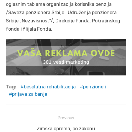
oglasnim tablama organizacija korisnika penzija
/Saveza penzionera Srbije i Udruženja penzionera
Srbije „Nezavisnost”/, Direkcije Fonda, Pokrajinskog
fonda i filijala Fonda.
Tag:
besplatna rehabilitacija
penzioneri
prijava za banje
Post
Previous
navigation
Previous
Zimska oprema, po zakonu