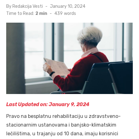
Posted
By
Redakcija Vesti
January 10, 2024
on
Time to Read:
2 min
-
439
words
Last Updated on: January 9, 2024
Pravo na besplatnu rehabilitaciju u zdravstveno-
stacionarnim ustanovama i banjsko-klimatskim
lečilištima, u trajanju od 10 dana, imaju korisnici