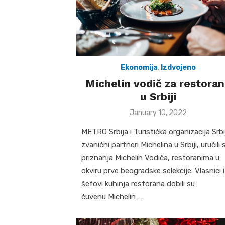
Ekonomija
,
Izdvojeno
Michelin vodič za restora
u Srbiji
Posted
January 10, 2022
on
METRO Srbija i Turistička organizacija Srbi
zvanični partneri Michelina u Srbiji, uručili 
priznanja Michelin Vodiča, restoranima u
okviru prve beogradske selekcije. Vlasnici i
šefovi kuhinja restorana dobili su
čuvenu Michelin …