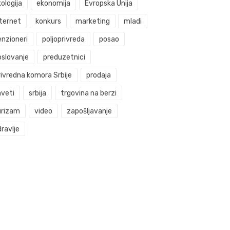
ologija
ekonomija
Evropska Unija
nternet
konkurs
marketing
mladi
enzioneri
poljoprivreda
posao
oslovanje
preduzetnici
rivredna komora Srbije
prodaja
aveti
srbija
trgovina na berzi
urizam
video
zapošljavanje
ravlje