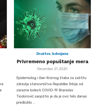
Društvo
,
Izdvojeno
Privremeno popuštanje mera
Posted
December 21, 2020
on
Epidemiolog i član Kriznog štaba za zaštitu
ra
zdravlja stanovništva Republike Srbije od
de
zarazne bolesti COVID-19 Branislav
Tiodorović saopštio je da je ovo telo danas
predložilo …