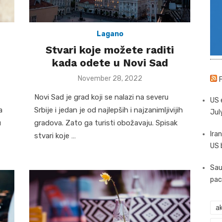
Lagano
i
Stvari koje možete raditi
kada odete u Novi Sad
Posted
November 28, 2022
on
Novi Sad je grad koji se nalazi na severu
US 
a
Srbije i jedan je od najlepših i najzanimljivijih
Jul
u
gradova. Zato ga turisti obožavaju. Spisak
Iran
stvari koje …
US 
Sau
pac
ak