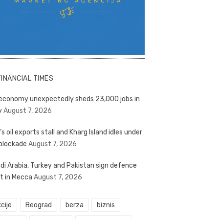
FINANCIAL TIMES
economy unexpectedly sheds 23,000 jobs in
y
August 7, 2026
’s oil exports stall and Kharg Island idles under
blockade
August 7, 2026
di Arabia, Turkey and Pakistan sign defence
t in Mecca
August 7, 2026
cije
Beograd
berza
biznis