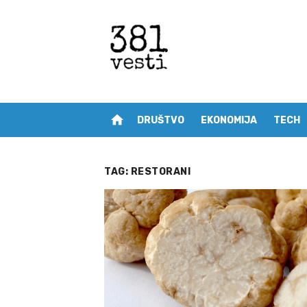
Skip
to
content
home
DRUŠTVO
EKONOMIJA
TECH
TAG:
RESTORANI