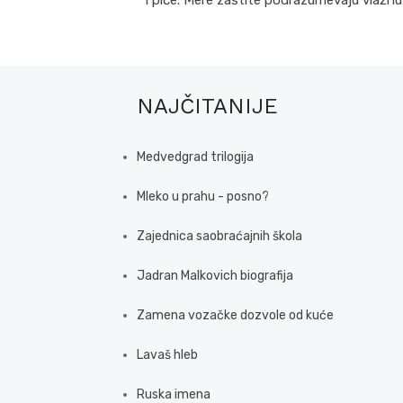
NAJČITANIJE
Medvedgrad trilogija
Mleko u prahu - posno?
Zajednica saobraćajnih škola
Jadran Malkovich biografija
Zamena vozačke dozvole od kuće
Lavaš hleb
Ruska imena