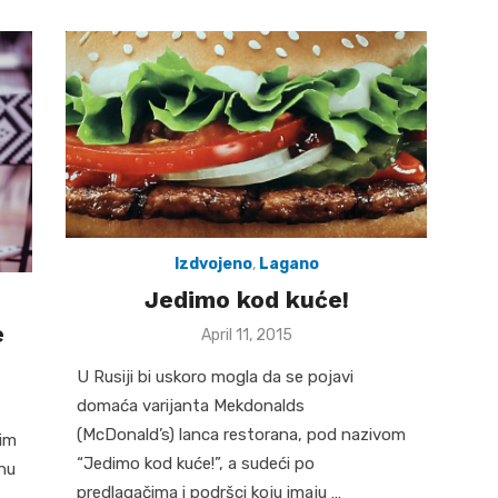
Izdvojeno
,
Lagano
Jedimo kod kuće!
e
Posted
April 11, 2015
on
U Rusiji bi uskoro mogla da se pojavi
domaća varijanta Mekdonalds
(McDonald’s) lanca restorana, pod nazivom
gim
“Jedimo kod kuće!”, a sudeći po
anu
predlagačima i podršci koju imaju …
 …