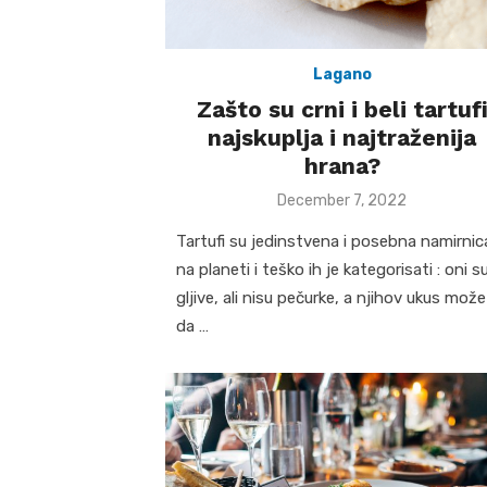
Lagano
Zašto su crni i beli tartuf
najskuplja i najtraženija
hrana?
Posted
December 7, 2022
on
Tartufi su jedinstvena i posebna namirnic
na planeti i teško ih je kategorisati : oni s
gljive, ali nisu pečurke, a njihov ukus može
da …