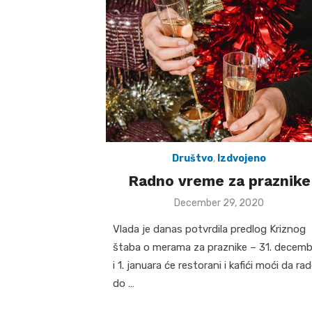
Društvo
,
Izdvojeno
Radno vreme za praznike
Posted
December 29, 2020
on
Vlada je danas potvrdila predlog Kriznog
štaba o merama za praznike – 31. decemb
i 1. januara će restorani i kafići moći da ra
do …