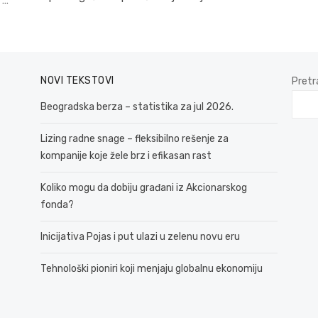
NOVI TEKSTOVI
Pretr
Beogradska berza – statistika za jul 2026.
Lizing radne snage – fleksibilno rešenje za
kompanije koje žele brz i efikasan rast
Koliko mogu da dobiju građani iz Akcionarskog
fonda?
Inicijativa Pojas i put ulazi u zelenu novu eru
Tehnološki pioniri koji menjaju globalnu ekonomiju