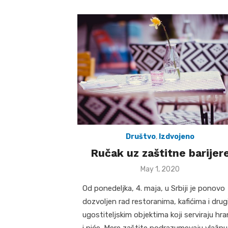
Društvo
,
Izdvojeno
Ručak uz zaštitne barijer
Posted
May 1, 2020
on
Od ponedeljka, 4. maja, u Srbiji je ponovo
dozvoljen rad restoranima, kafićima i dru
ugostiteljskim objektima koji serviraju hr
i piće. Mere zaštite podrazumevaju vlažnu