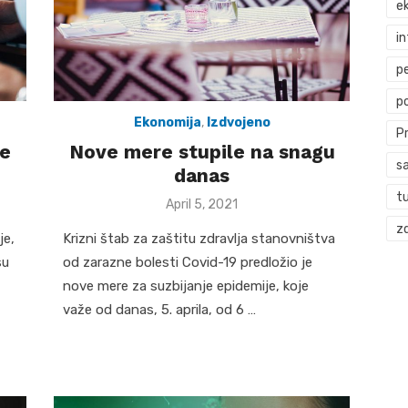
ek
i
p
p
Ekonomija
,
Izdvojeno
P
ne
Nove mere stupile na snagu
s
danas
t
Posted
April 5, 2021
on
zd
je,
Krizni štab za zaštitu zdravlja stanovništva
su
od zarazne bolesti Covid-19 predložio je
nove mere za suzbijanje epidemije, koje
važe od danas, 5. aprila, od 6 …