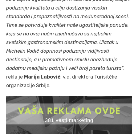
podizanju kvaliteta u cilju dostizanja visokih
standarda i prepoznatljivosti na međunarodnoj sceni.
Time se potvrđuje kvalitet naše ugostiteljske ponude,
koja se na ovaj način izjednačava sa najboljim
svetskim gastronomskim destinacijama. Ulazak u
Michelin Vodič doprinosi podizanju vidljivosti
destinacije, a u promotivnom smislu obezbeđuje
dodatnu medijsku pažnju i veći broj poseta turista“
,
rekla je
Marija Labović
, v.d. direktora Turisitčke
organizacije Srbije.