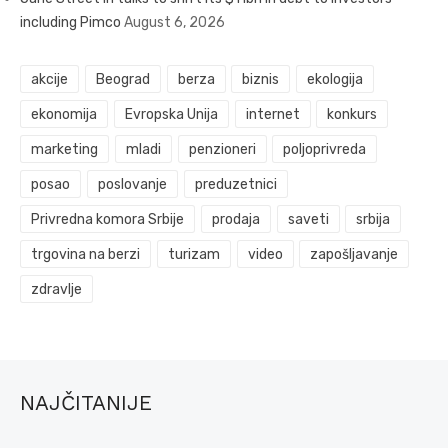
including Pimco
August 6, 2026
akcije
Beograd
berza
biznis
ekologija
ekonomija
Evropska Unija
internet
konkurs
marketing
mladi
penzioneri
poljoprivreda
posao
poslovanje
preduzetnici
Privredna komora Srbije
prodaja
saveti
srbija
trgovina na berzi
turizam
video
zapošljavanje
zdravlje
NAJČITANIJE