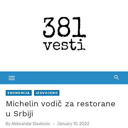
Skip
to
content
EKONOMIJA
IZDVOJENO
Michelin vodič za restorane
u Srbiji
Posted
By
Aleksandar Slavkovic
January 10, 2022