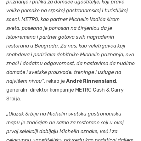
priznanje i prilika za domaće ugostitelje, koji prave
velike pomake na srpskoj gastronomskoj i turističkoj
sceni. METRO, kao partner Michelin Vodiča širom
sveta, posebno je ponosan na činjenicu da je
istovremeno i partner gotovo svih nagrađenih
restorana u Beogradu. Za nas, kao veletrgovca koji
snabdeva i podržava dobitnike Michelin priznanja, ovo
znači i dodatnu odgovornost, da nastavimo da nudimo
domaće i svetske proizvode, treninge i usluge na
najvišem nivou“
, rekao je
André Rinnensland
,
generalni direktor kompanije METRO Cash & Carry
Srbija.
„Ulazak Srbije na Michelin svetsku gastronomsku
mapu je značajan ne samo za restorane
k
oji u ovoj
prvoj selekciji dobijaju Michelin oznake, već i za
celokupnu ugostiteljsku privredu kao podsticaj daljem