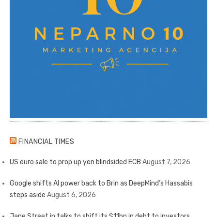
FINANCIAL TIMES
US euro sale to prop up yen blindsided ECB
August 7, 2026
Google shifts AI power back to Brin as DeepMind’s Hassabis
steps aside
August 6, 2026
Jane Street in talks to shift its $11bn in debt to investors