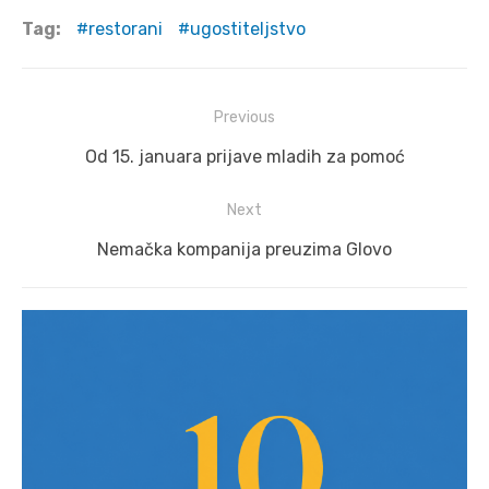
Tag:
restorani
ugostiteljstvo
Post
Previous
navigation
Previous
Od 15. januara prijave mladih za pomoć
post:
Next
Next
Nemačka kompanija preuzima Glovo
post: