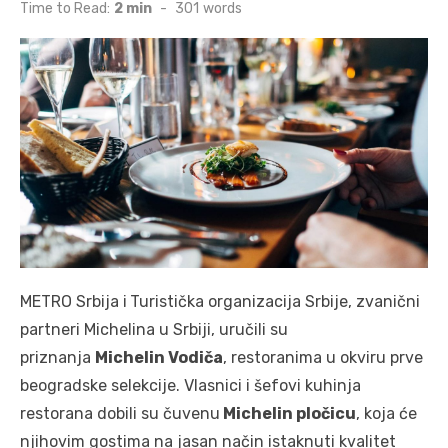
on
Time to Read:
2 min
-
301
words
METRO Srbija i
Turistička organizacija Srbije, zvanični
partneri Michelina u Srbiji, uručili su
priznanja
Michelin Vodiča
, restoranima u okviru prve
beogradske selekcije. Vlasnici i šefovi kuhinja
restorana dobili su čuvenu
Michelin pločicu
, koja će
njihovim gostima na jasan način istaknuti kvalitet