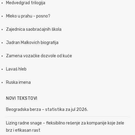
Medvedgrad trilogija
Mleko u prahu - posno?
Zajednica saobraćajnih škola
Jadran Malkovich biografija
Zamena vozačke dozvole od kuće
Lavaš hleb
Ruska imena
NOVI TEKSTOVI
Beogradska berza – statistika za jul 2026.
Lizing radne snage – fleksibilno rešenje za kompanije koje žele
brz i efikasan rast