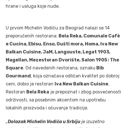
hrane i usluga koje nude.
U prvom Michelin Vodiču za Beograd nalazi se 14
preporučenih restorana:
Bela Reka, Comunale Cafè
e Cucina, Ebisu, Enso, Gušti mora, Homa, Iva New
Balkan Cuisine, JaM, Langouste, Legat 1903,
Magellan, Mezestoran Dvorište, Salon 1905
i
The
Square
. Od navedenih restorana, oznaku
Bib
Gourmand
, koja označava odličan kvalitet po dobroj
ceni, dobio je restoran
Iva New Balkan Cuisine
.
Restoran
Bela Reka
je prepoznat i zbog posvećenosti
održivosti, sa posebnim akcentom na upotrebu
lokalnih proizvoda i očuvanje tradicije.
„
Dolazak Michelin Vodiča u Srbiju
je izuzetno