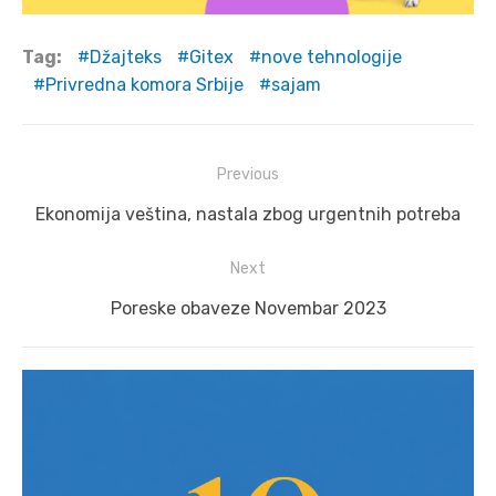
Tag:
Džajteks
Gitex
nove tehnologije
Privredna komora Srbije
sajam
Post
Previous
navigation
Previous
Ekonomija veština, nastala zbog urgentnih potreba
post:
Next
Next
Poreske obaveze Novembar 2023
post: