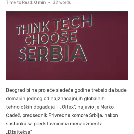
on
Time to Read:
0 min
-
32
words
Beograd bi na proleće sledeće godine trebalo da bude
domaćin jednog od najznačajnijih globalnih
tehnoloških događaja – „Gitex“, najavio je Marko
Čadež, predsednik Privredne komore Srbije, nakon
sastanka sa predstavnicima menadžmenta
„Džajteksa“.