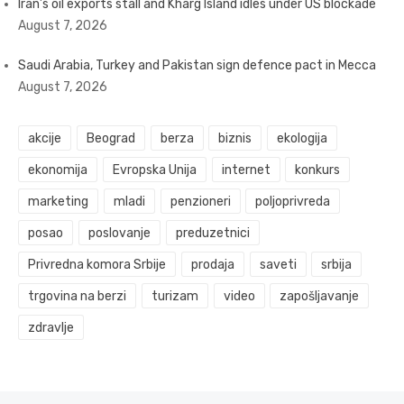
Iran’s oil exports stall and Kharg Island idles under US blockade
August 7, 2026
Saudi Arabia, Turkey and Pakistan sign defence pact in Mecca
August 7, 2026
akcije
Beograd
berza
biznis
ekologija
ekonomija
Evropska Unija
internet
konkurs
marketing
mladi
penzioneri
poljoprivreda
posao
poslovanje
preduzetnici
Privredna komora Srbije
prodaja
saveti
srbija
trgovina na berzi
turizam
video
zapošljavanje
zdravlje