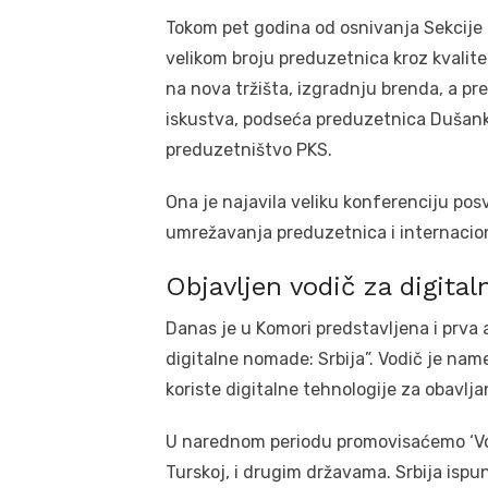
Tokom pet godina od osnivanja Sekcije 
velikom broju preduzetnica kroz kvalite
na nova tržišta, izgradnju brenda, a p
iskustva, podseća preduzetnica Dušank
preduzetništvo PKS.
Ona je najavila veliku konferenciju po
umrežavanja preduzetnica i internacion
Objavljen vodič za digita
Danas je u Komori predstavljena i prva 
digitalne nomade: Srbija”. Vodič je na
koriste digitalne tehnologije za obavlj
U narednom periodu promovisaćemo ‘Vodi
Turskoj, i drugim državama. Srbija ispu