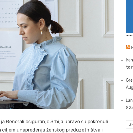
Ira
to 
Gre
Aug
Lan
$22
ja Đenerali osiguranje Srbija upravo su pokrenuli
ak
sa ciljem unapređenja ženskog preduzetništva i