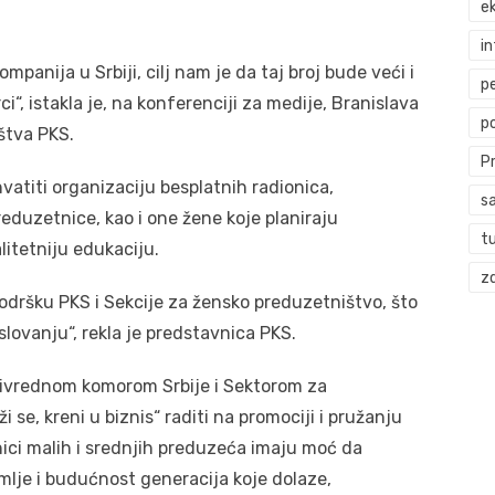
ek
i
panija u Srbiji, cilj nam je da taj broj bude veći i
p
i“, istakla je, na konferenciji za medije, Branislava
p
štva PKS.
P
atiti organizaciju besplatnih radionica,
s
reduzetnice, kao i one žene koje planiraju
t
alitetniju edukaciju.
zd
odršku PKS i Sekcije za žensko preduzetništvo, što
lovanju“, rekla je predstavnica PKS.
rivrednom komorom Srbije i Sektorom za
 se, kreni u biznis“ raditi na promociji i pružanju
ici malih i srednjih preduzeća imaju moć da
mlje i budućnost generacija koje dolaze,