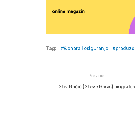
Tag:
Đenerali osiguranje
preduze
Post
Previous
navigation
Previous
Stiv Bačić (Steve Bacic) biografij
post: