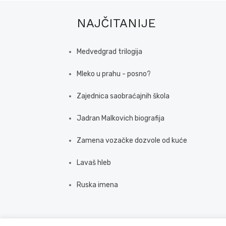
NAJČITANIJE
Medvedgrad trilogija
Mleko u prahu - posno?
Zajednica saobraćajnih škola
Jadran Malkovich biografija
Zamena vozačke dozvole od kuće
Lavaš hleb
Ruska imena