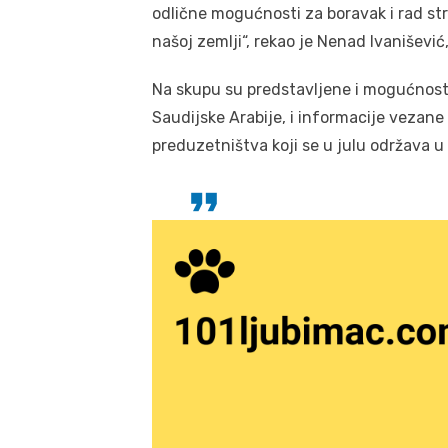
odlične mogućnosti za boravak i rad str
našoj zemlji“, rekao je Nenad Ivanišević,
Na skupu su predstavljene i mogućnosti
Saudijske Arabije, i informacije vezan
preduzetništva koji se u julu održava u