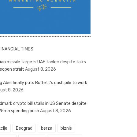
FINANCIAL TIMES
nian missile targets UAE tanker despite talks
reopen strait
August 8, 2026
g Abel finally puts Buffett’s cash pile to work
ust 8, 2026
dmark crypto bill stalls in US Senate despite
5mn spending push
August 8, 2026
cije
Beograd
berza
biznis