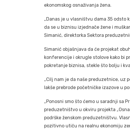
ekonomskog osnaživanja žena.
„Danas je u vlasništvu dama 35 odsto kom
da se u biznisu izjednače žene i muškarc
Simanić, direktorka Sektora preduzetni
Simanić objašnjava da će projekat obuhv
konferencije i okrugle stolove kako bi p
pokretanje biznisa, stekle što bolju i kv
„Cilj nam je da naše preduzetnice, uz p
lakše prebrode početničke izazove u pos
„Ponosni smo što ćemo u saradnji sa P
preduzetništvo u okviru projekta „Osnaži
podrške ženskom preduzetništvu. Vlasn
pozitivno utiču na realnu ekonomiju ze