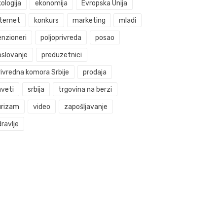
ologija
ekonomija
Evropska Unija
nternet
konkurs
marketing
mladi
enzioneri
poljoprivreda
posao
oslovanje
preduzetnici
rivredna komora Srbije
prodaja
aveti
srbija
trgovina na berzi
urizam
video
zapošljavanje
ravlje