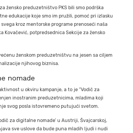
za žensko preduzetništvo PKS bili smo podrška
tne edukacije koje smo im pružili, pomoć pri izlasku
re svega kroz mentorske programe prenoseći naša
a Kovačević, potpredsednica Sekcije za žensko
svećenu ženskom preduzetništvu na jesen sa ciljem
alizacije njihovog biznisa.
lne nomade
aktivnost u okviru kampanje, a to je “Vodič za
menjen inostranim preduzetnicima, mladima koji
anje svog posla istovremeno putujući svetom.
č za digitalne nomade’ u Austriji, Švajcarskoj,
njava sve uslove da bude puna mladih ljudi i nudi