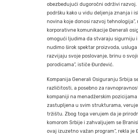
obezbeđujući dugoročni održivi razvoj
podršku kako u vidu deljenja znanja i isk
novina koje donosi razvoj tehnologija“, 
korporativne komunikacije Đenerali osi
omogući ljudima da stvaraju sigurniju 
nudimo širok spektar proizvoda, uslug
razvijaju svoje poslovanje, brinu o svoj
porodicama“, ističe Đurđević.
Kompanija Generali Osiguranju Srbija s
različitosti, a posebno za ravnopravnos
kompaniji na menadžerskim pozicijama p
zastupljena u svim strukturama, veruj
tržištu. Zbog toga verujem da je prirod
komorom Srbije i zahvaljujem se Branis
ovaj izuzetno važan program“, rekla je 