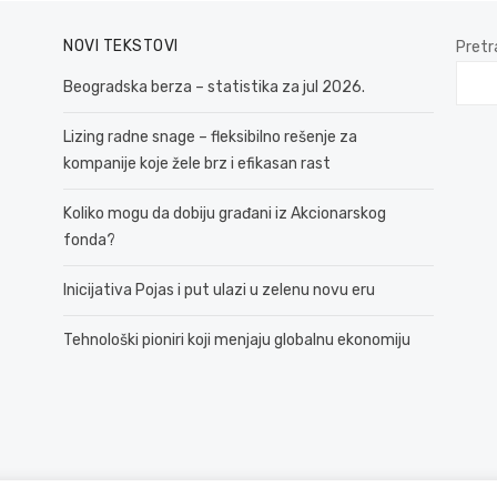
NOVI TEKSTOVI
Pretr
Beogradska berza – statistika za jul 2026.
Lizing radne snage – fleksibilno rešenje za
kompanije koje žele brz i efikasan rast
Koliko mogu da dobiju građani iz Akcionarskog
fonda?
Inicijativa Pojas i put ulazi u zelenu novu eru
Tehnološki pioniri koji menjaju globalnu ekonomiju