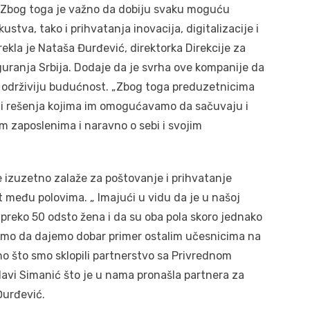
. Zbog toga je važno da dobiju svaku moguću
ustva, tako i prihvatanja inovacija, digitalizacije i
rekla je Nataša Đurđević, direktorka Direkcije za
guranja Srbija. Dodaje da je svrha ove kompanije da
i održiviju budućnost. „Zbog toga preduzetnicima
a i rešenja kojima im omogućavamo da sačuvaju i
im zaposlenima i naravno o sebi i svojim
e izuzetno zalaže za poštovanje i prihvatanje
t među polovima. „ Imajući u vidu da je u našoj
reko 50 odsto žena i da su oba pola skoro jednako
emo da dajemo dobar primer ostalim učesnicima na
no što smo sklopili partnerstvo sa Privrednom
lavi Simanić što je u nama pronašla partnera za
Đurđević.