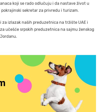
anaca koji se rado odlučuju i da nastave život u
 pokrajinski sekretar za privredu i turizam.
 za izlazak naših preduzetnica na tržište UAE i
e za učešće srpskih preduzetnica na sajmu ženskog
 Jordanu.