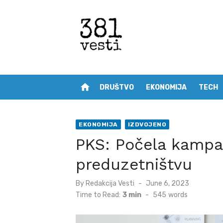
Skip
to
content
home
DRUŠTVO
EKONOMIJA
TECH
EKONOMIJA
IZDVOJENO
PKS: Počela kamp
preduzetništvu
Posted
By
Redakcija Vesti
June 6, 2023
on
Time to Read:
3 min
-
545
words