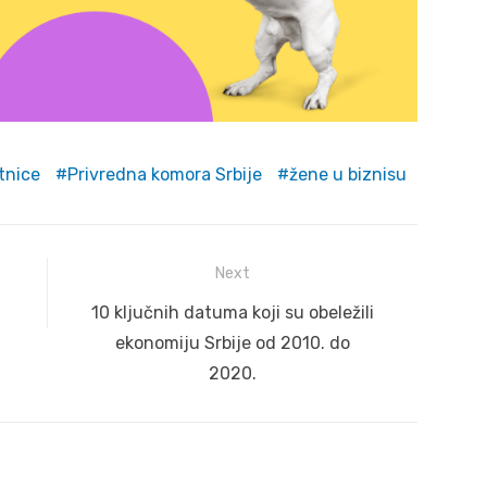
tnice
Privredna komora Srbije
žene u biznisu
Next
Next
a
10 ključnih datuma koji su obeležili
post:
ekonomiju Srbije od 2010. do
2020.