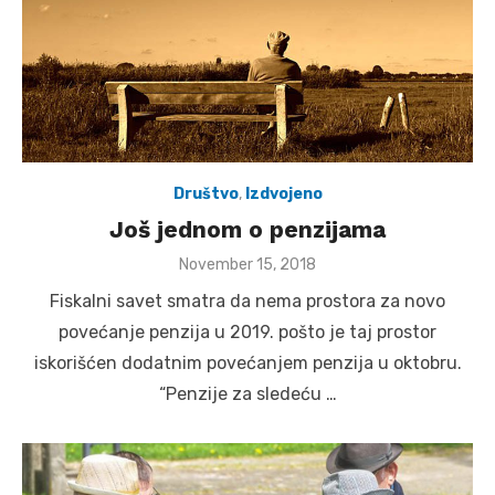
Društvo
,
Izdvojeno
Još jednom o penzijama
Posted
November 15, 2018
on
Fiskalni savet smatra da nema prostora za novo
povećanje penzija u 2019. pošto je taj prostor
iskorišćen dodatnim povećanjem penzija u oktobru.
“Penzije za sledeću …