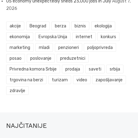
US economy unexpectedly sheds 23,000 jobs in July
August 7,
2026
akcije
Beograd
berza
biznis
ekologija
ekonomija
Evropska Unija
internet
konkurs
marketing
mladi
penzioneri
poljoprivreda
posao
poslovanje
preduzetnici
Privredna komora Srbije
prodaja
saveti
srbija
trgovina na berzi
turizam
video
zapošljavanje
zdravlje
NAJČITANIJE