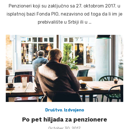
on
Penzioneri koji su zaključno sa 27. oktobrom 2017. u
isplatnoj bazi Fonda PIO, nezavisno od toga da li im je
prebivalište u Srbiji ili u …
Društvo
,
Izdvojeno
Po pet hiljada za penzionere
Posted
October 30, 2017