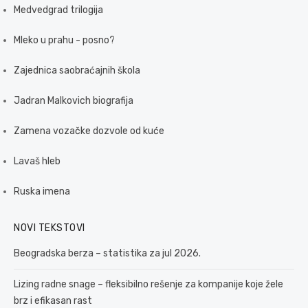
Medvedgrad trilogija
Mleko u prahu - posno?
Zajednica saobraćajnih škola
Jadran Malkovich biografija
Zamena vozačke dozvole od kuće
Lavaš hleb
Ruska imena
NOVI TEKSTOVI
Beogradska berza – statistika za jul 2026.
Lizing radne snage – fleksibilno rešenje za kompanije koje žele
brz i efikasan rast