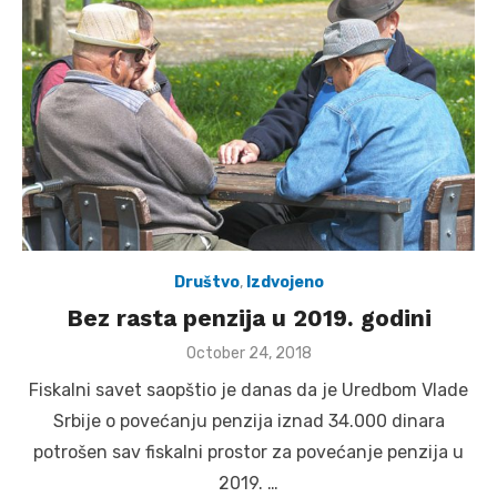
Društvo
,
Izdvojeno
Bez rasta penzija u 2019. godini
Posted
October 24, 2018
on
Fiskalni savet saopštio je danas da je Uredbom Vlade
Srbije o povećanju penzija iznad 34.000 dinara
potrošen sav fiskalni prostor za povećanje penzija u
2019. …