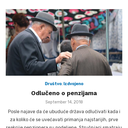
Društvo
,
Izdvojeno
Odlučeno o penzijama
Posted
September 14, 2018
on
Posle najave da će ubuduće država odlučivati kada i
za koliko će se uvećavati primanja najstarijih, prve
reakcije penzionera su podeljene. Stručnjaci smatraju