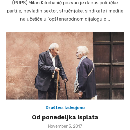
(PUPS) Milan Krkobabić pozvao je danas političke
partije, nevladin sektor, stručnjake, sindikate i medije
na učešće u “opštenarodnom dijalogu o …
Društvo
,
Izdvojeno
Od ponedeljka isplata
Posted
November 3, 2017