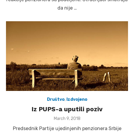
da nije …
Društvo
,
Izdvojeno
Iz PUPS-a uputili poziv
Posted
March 9, 2018
on
Predsednik Partije ujedinjenih penzionera Srbije