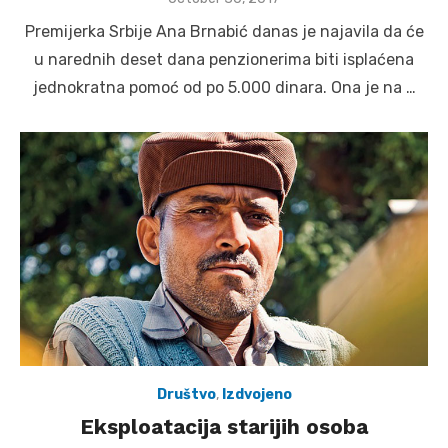
on
Premijerka Srbije Ana Brnabić danas je najavila da će
u narednih deset dana penzionerima biti isplaćena
jednokratna pomoć od po 5.000 dinara. Ona je na …
Društvo
,
Izdvojeno
Eksploatacija starijih osoba