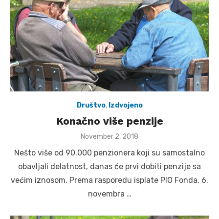
Društvo
,
Izdvojeno
Konačno više penzije
Posted
November 2, 2018
on
Nešto više od 90.000 penzionera koji su samostalno
obavljali delatnost, danas će prvi dobiti penzije sa
većim iznosom. Prema rasporedu isplate PIO Fonda, 6.
novembra …