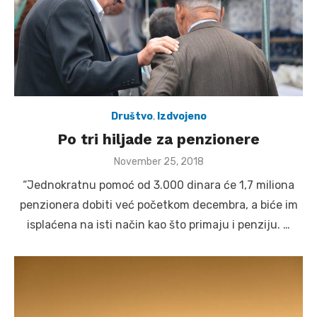
Društvo
,
Izdvojeno
Po tri hiljade za penzionere
Posted
November 25, 2018
on
“Jednokratnu pomoć od 3.000 dinara će 1,7 miliona
penzionera dobiti već početkom decembra, a biće im
isplaćena na isti način kao što primaju i penziju. …