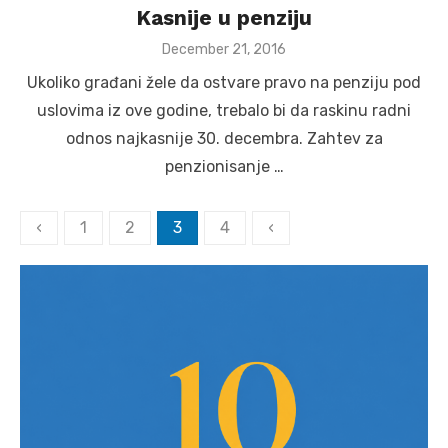
Kasnije u penziju
Posted
December 21, 2016
on
Ukoliko građani žele da ostvare pravo na penziju pod
uslovima iz ove godine, trebalo bi da raskinu radni
odnos najkasnije 30. decembra. Zahtev za
penzionisanje …
Posts
‹
1
2
3
4
‹
pagination