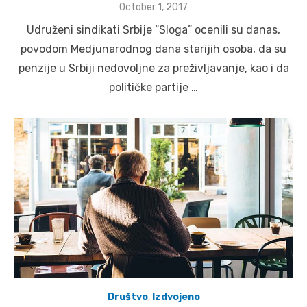
Posted
October 1, 2017
on
Udruženi sindikati Srbije “Sloga” ocenili su danas,
povodom Medjunarodnog dana starijih osoba, da su
penzije u Srbiji nedovoljne za preživljavanje, kao i da
političke partije …
Društvo
,
Izdvojeno