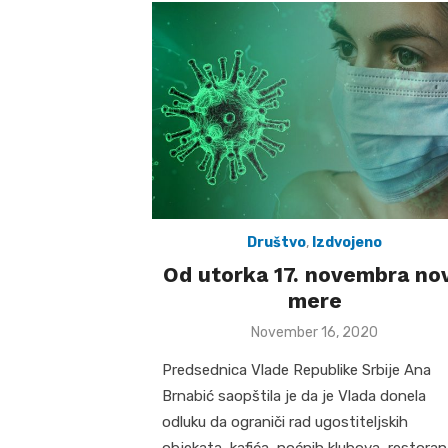
Društvo
,
Izdvojeno
Od utorka 17. novembra no
mere
Posted
November 16, 2020
on
Predsednica Vlade Republike Srbije Ana
Brnabić saopštila je da je Vlada donela
odluku da ograniči rad ugostiteljskih
objekata, kafića, noćnih klubova, restoran