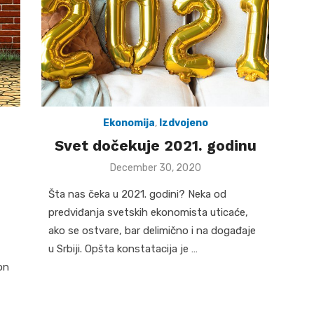
Ekonomija
,
Izdvojeno
Svet dočekuje 2021. godinu
Posted
December 30, 2020
on
Šta nas čeka u 2021. godini? Neka od
predviđanja svetskih ekonomista uticaće,
,
ako se ostvare, bar delimično i na događaje
u Srbiji. Opšta konstatacija je …
on