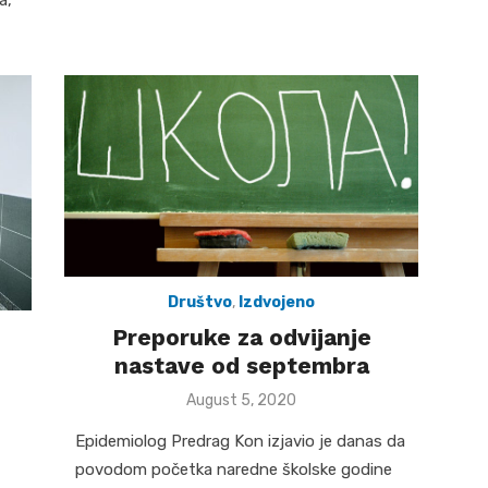
Društvo
,
Izdvojeno
Preporuke za odvijanje
nastave od septembra
Posted
August 5, 2020
on
Epidemiolog Predrag Kon izjavio je danas da
povodom početka naredne školske godine