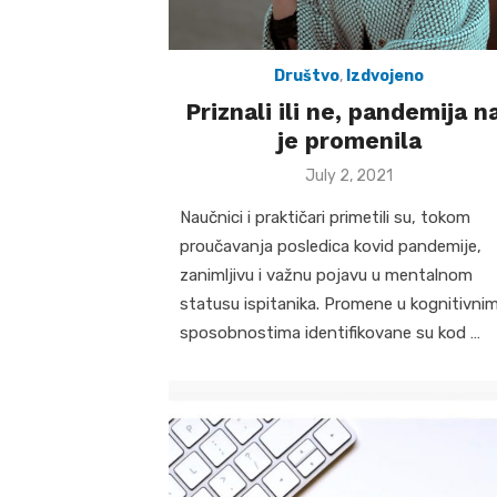
Društvo
,
Izdvojeno
Priznali ili ne, pandemija n
je promenila
Posted
July 2, 2021
on
Naučnici i praktičari primetili su, tokom
proučavanja posledica kovid pandemije,
zanimljivu i važnu pojavu u mentalnom
statusu ispitanika. Promene u kognitivni
sposobnostima identifikovane su kod …