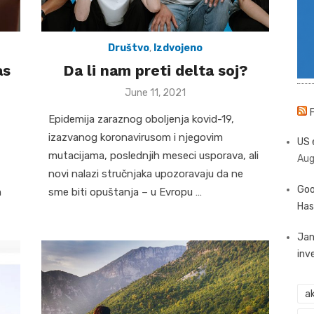
Društvo
,
Izdvojeno
as
Da li nam preti delta soj?
Posted
June 11, 2021
on
Epidemija zaraznog oboljenja kovid-19,
izazvanog koronavirusom i njegovim
US 
mutacijama, poslednjih meseci usporava, ali
Aug
novi nalazi stručnjaka upozoravaju da ne
Goo
m
sme biti opuštanja – u Evropu …
Has
Jan
inv
ak