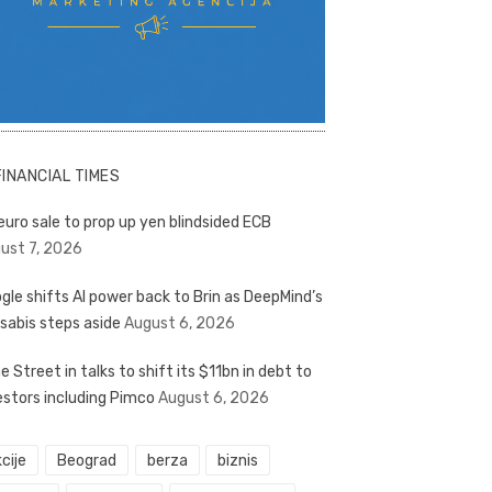
FINANCIAL TIMES
euro sale to prop up yen blindsided ECB
ust 7, 2026
gle shifts AI power back to Brin as DeepMind’s
sabis steps aside
August 6, 2026
e Street in talks to shift its $11bn in debt to
estors including Pimco
August 6, 2026
cije
Beograd
berza
biznis