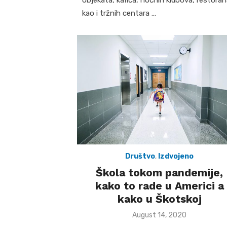
kao i tržnih centara …
Društvo
,
Izdvojeno
Škola tokom pandemije,
kako to rade u Americi a
kako u Škotskoj
Posted
August 14, 2020
on