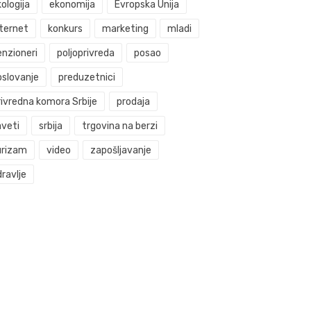
ologija
ekonomija
Evropska Unija
nternet
konkurs
marketing
mladi
enzioneri
poljoprivreda
posao
oslovanje
preduzetnici
rivredna komora Srbije
prodaja
aveti
srbija
trgovina na berzi
urizam
video
zapošljavanje
ravlje