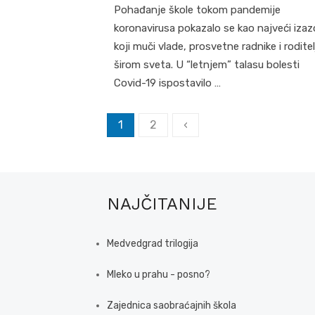
Pohađanje škole tokom pandemije
koronavirusa pokazalo se kao najveći izaz
koji muči vlade, prosvetne radnike i roditel
širom sveta. U “letnjem” talasu bolesti
Covid-19 ispostavilo …
Posts
1
2
‹
pagination
NAJČITANIJE
Medvedgrad trilogija
Mleko u prahu - posno?
Zajednica saobraćajnih škola