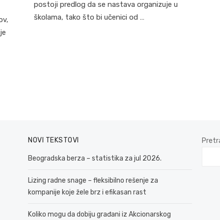
postoji predlog da se nastava organizuje u
školama, tako što bi učenici od …
ov,
je
NOVI TEKSTOVI
Pretr
Beogradska berza – statistika za jul 2026.
Lizing radne snage – fleksibilno rešenje za
kompanije koje žele brz i efikasan rast
Koliko mogu da dobiju građani iz Akcionarskog