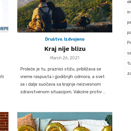
ek
i
p
p
Društvo
,
Izdvojeno
P
Kraj nije blizu
s
Posted
March 26, 2021
on
t
Proleće je tu, praznici stižu, približava se
zd
ti
vreme raspusta i godišnjih odmora, a svet
se i dalje suočava sa krajnje neizvesnom
zdravstvenom situacijom. Vakcine protiv …