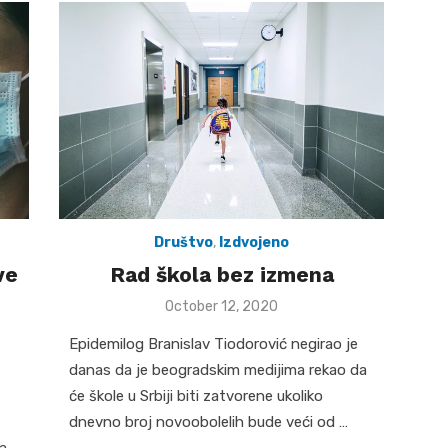
Društvo
,
Izdvojeno
ve
Rad škola bez izmena
Posted
October 12, 2020
on
Epidemilog Branislav Tiodorović negirao je
danas da je beogradskim medijima rekao da
će škole u Srbiji biti zatvorene ukoliko
dnevno broj novoobolelih bude veći od …
a,