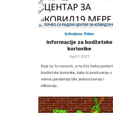
Izdvojeno
,
Video
Informacije za budžetske
korisnike
Posted
April 1, 2021
on
Koje su to novosti, a na šta treba podseti
budžetske korisnike, kako bi poslovanje u
vreme pandemije bilo jednostavnije i
efikasnije…