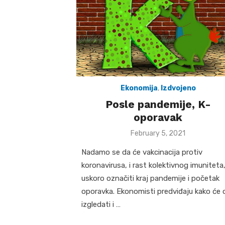
Ekonomija
,
Izdvojeno
Posle pandemije, K-
oporavak
Posted
February 5, 2021
on
Nadamo se da će vakcinacija protiv
koronavirusa, i rast kolektivnog imuniteta
uskoro označiti kraj pandemije i početak
oporavka. Ekonomisti predviđaju kako će 
izgledati i …