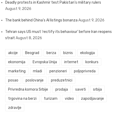
Deadly protests in Kashmir test Pakistan’s military rulers
August 9, 2026
The bank behind China’s AI listings bonanza
August 9, 2026
Tehran says US must ‘rectify its behaviour’ before Iran reopens
strait
August 8, 2026
akcije
Beograd
berza
biznis
ekologija
ekonomija
Evropska Unija
internet
konkurs
marketing
mladi
penzioneri
poljoprivreda
posao
poslovanje
preduzetnici
Privredna komora Srbije
prodaja
saveti
srbija
trgovina na berzi
turizam
video
zapošljavanje
zdravlje