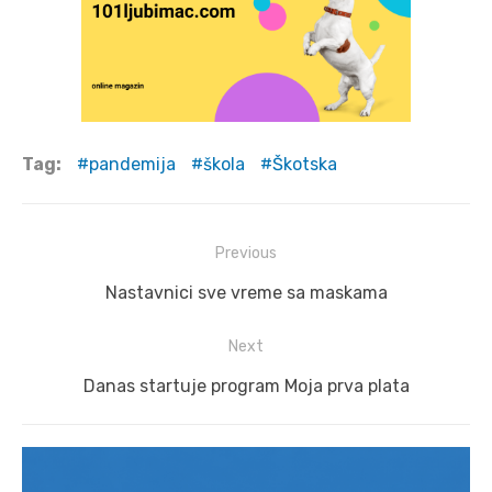
Tag:
pandemija
škola
Škotska
Post
Previous
navigation
Previous
Nastavnici sve vreme sa maskama
post:
Next
Next
Danas startuje program Moja prva plata
post: