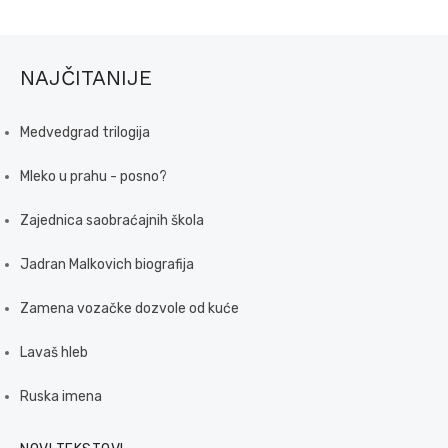
NAJČITANIJE
Medvedgrad trilogija
Mleko u prahu - posno?
Zajednica saobraćajnih škola
Jadran Malkovich biografija
Zamena vozačke dozvole od kuće
Lavaš hleb
Ruska imena