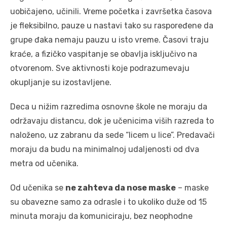
uobičajeno, učinili. Vreme početka i završetka časova
je fleksibilno, pauze u nastavi tako su raspoređene da
grupe đaka nemaju pauzu u isto vreme. Časovi traju
kraće, a fizičko vaspitanje se obavlja isključivo na
otvorenom. Sve aktivnosti koje podrazumevaju
okupljanje su izostavljene.
Deca u nižim razredima osnovne škole ne moraju da
održavaju distancu, dok je učenicima viših razreda to
naloženo, uz zabranu da sede “licem u lice”. Predavači
moraju da budu na minimalnoj udaljenosti od dva
metra od učenika.
Od učenika se
ne zahteva da nose maske
– maske
su obavezne samo za odrasle i to ukoliko duže od 15
minuta moraju da komuniciraju, bez neophodne