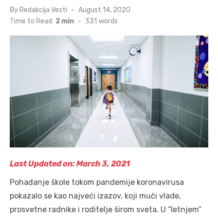
Posted
By
Redakcija Vesti
August 14, 2020
on
Time to Read:
2 min
-
331
words
Last Updated on: March 3, 2021
Pohađanje škole tokom pandemije koronavirusa
pokazalo se kao najveći izazov, koji muči vlade,
prosvetne radnike i roditelje širom sveta. U “letnjem”