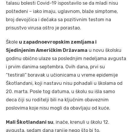
talasu bolesti Covid-19 ispostavilo se da mladi nisu
pošteđeni – iako imaju, uglavnom, blaže simptome,
broj devojčica i dečaka sa pozitivnim testom na
prisustvo virusa oštro je porastao.
Škole
u zapadnoevropskim zemljama i
Sjedinjenim Američkim Državama
u novu školsku
godinu obično ulaze sa poslednjim nedeljama avgusta
i prvim danima septembra. Ovih dana, prvi su
“testirali” boravak u učionicama u vreme epidemije
Škotlanđani, koji nastavu nisu pohađali u školama od
20. marta. Posle tog datuma, u školu su išla samo
deca čiji su roditelji bili na ključnim obaveznim
poslovima koje nisu mogli da obavljaju od kuće.
Mali Škotlanđani su
, inače, krenuli u školu 12.
avgusta, sedam dana ranije nego što bi to,