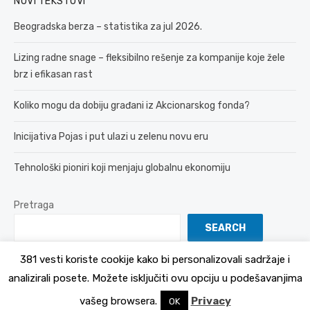
NOVI TEKSTOVI
Beogradska berza – statistika za jul 2026.
Lizing radne snage – fleksibilno rešenje za kompanije koje žele
brz i efikasan rast
Koliko mogu da dobiju građani iz Akcionarskog fonda?
Inicijativa Pojas i put ulazi u zelenu novu eru
Tehnološki pioniri koji menjaju globalnu ekonomiju
Pretraga
SEARCH
381 vesti koriste cookije kako bi personalizovali sadržaje i
analizirali posete. Možete isključiti ovu opciju u podešavanjima
© 2026 381 vesti
Politika Privatnosti
vašeg browsera.
Privacy
OK