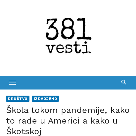
Skip
to
content
DRUŠTVO
IZDVOJENO
Škola tokom pandemije, kako
to rade u Americi a kako u
Škotskoj