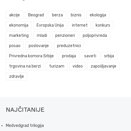
akcije
Beograd
berza
biznis
ekologija
ekonomija
Evropska Unija
internet
konkurs
marketing
mladi
penzioneri
poljoprivreda
posao
poslovanje
preduzetnici
Privredna komora Srbije
prodaja
saveti
srbija
trgovina na berzi
turizam
video
zapošljavanje
zdravlje
NAJČITANIJE
Medvedgrad trilogija