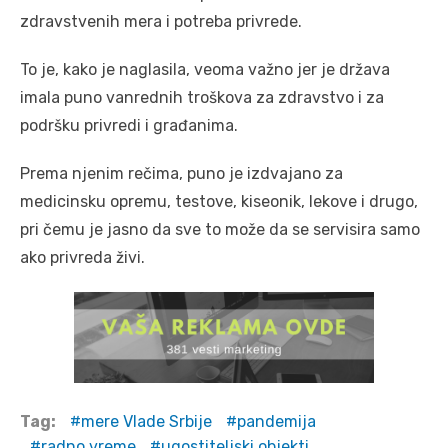
zdravstvenih mera i potreba privrede.
To je, kako je naglasila, veoma važno jer je država
imala puno vanrednih troškova za zdravstvo i za
podršku privredi i građanima.
Prema njenim rečima, puno je izdvajano za
medicinsku opremu, testove, kiseonik, lekove i drugo,
pri čemu je jasno da sve to može da se servisira samo
ako privreda živi.
Tag:
mere Vlade Srbije
pandemija
radno vreme
ugostiteljski objekti