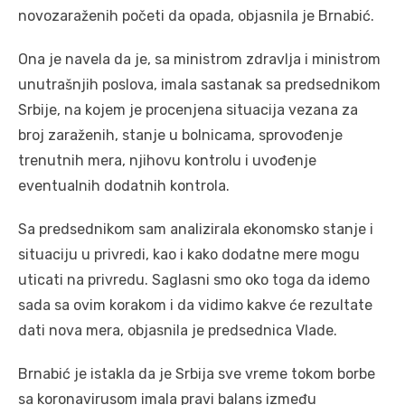
novozaraženih početi da opada, objasnila je Brnabić.
Ona je navela da je, sa ministrom zdravlja i ministrom
unutrašnjih poslova, imala sastanak sa predsednikom
Srbije, na kojem je procenjena situacija vezana za
broj zaraženih, stanje u bolnicama, sprovođenje
trenutnih mera, njihovu kontrolu i uvođenje
eventualnih dodatnih kontrola.
Sa predsednikom sam analizirala ekonomsko stanje i
situaciju u privredi, kao i kako dodatne mere mogu
uticati na privredu. Saglasni smo oko toga da idemo
sada sa ovim korakom i da vidimo kakve će rezultate
dati nova mera, objasnila je predsednica Vlade.
Brnabić je istakla da je Srbija sve vreme tokom borbe
sa koronavirusom imala pravi balans između