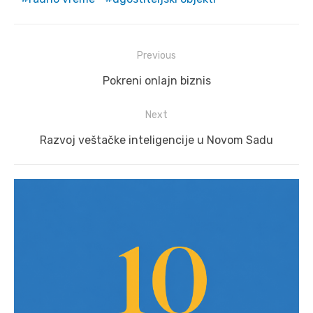
Post
Previous
navigation
Previous
Pokreni onlajn biznis
post:
Next
Next
Razvoj veštačke inteligencije u Novom Sadu
post: