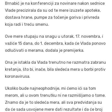
Brnabić je na konferenciji za novinare nakon sednice
Vlade precizirala da su od te mere izuzete apoteke,
dostava hrane, pumpe za točenje goriva i privreda
koja radi i treću smenu.
Ove mere stupaju na snagu u utorak, 17. novembra, i
važiće 15 dana, do 1. decembra, kada će Vlada ponovo
odlučivati o merama, dodala je premijerka.
Ona je istakla da Vlada trenutno ne razmatra zabranu
kretanja, što bi, inače, bila sledeća mera u borbi protiv
koronavirusa.
Ukoliko bude najneophodnije, mi ćemo ići sa tom
merom, ali u ovom trenutku ni ne razmišljamo o tome.
Znamo da je to sledeća mera, ali sva predviđanja su
da će sada usvojene mere dati rezultate i da će broj