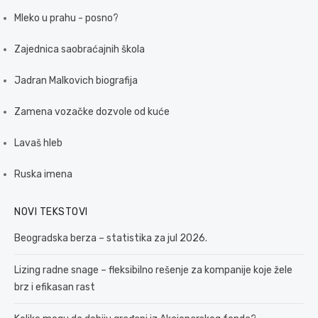
Mleko u prahu - posno?
Zajednica saobraćajnih škola
Jadran Malkovich biografija
Zamena vozačke dozvole od kuće
Lavaš hleb
Ruska imena
NOVI TEKSTOVI
Beogradska berza – statistika za jul 2026.
Lizing radne snage – fleksibilno rešenje za kompanije koje žele
brz i efikasan rast