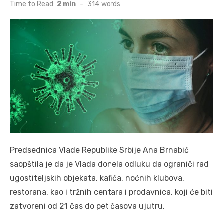
on
Time to Read:
2 min
-
314
words
Predsednica Vlade Republike Srbije Ana Brnabić
saopštila je da je Vlada donela odluku da ograniči rad
ugostiteljskih objekata, kafića, noćnih klubova,
restorana, kao i tržnih centara i prodavnica, koji će biti
zatvoreni od 21 čas do pet časova ujutru.