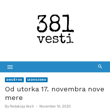
Skip
to
content
DRUŠTVO
IZDVOJENO
Od utorka 17. novembra nove
mere
Posted
By
Redakcija Vesti
November 16, 2020