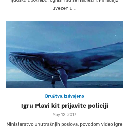
ljudsku upotrebu, oglasili su se nadležni. Paradajz
uvezen u …
Društvo
,
Izdvojeno
Igru Plavi kit prijavite policiji
Posted
May 12, 2017
on
Ministarstvo unutrašnjih poslova, povodom video igre