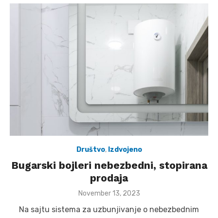
Društvo
,
Izdvojeno
Bugarski bojleri nebezbedni, stopirana
prodaja
Posted
November 13, 2023
on
Na sajtu sistema za uzbunjivanje o nebezbednim