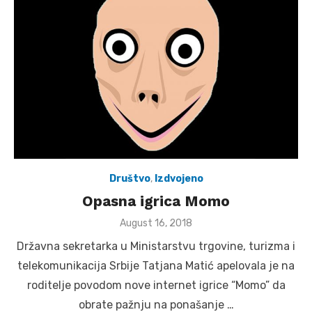
Društvo
,
Izdvojeno
Opasna igrica Momo
Posted
August 16, 2018
on
Državna sekretarka u Ministarstvu trgovine, turizma i
telekomunikacija Srbije Tatjana Matić apelovala je na
roditelje povodom nove internet igrice “Momo” da
obrate pažnju na ponašanje …