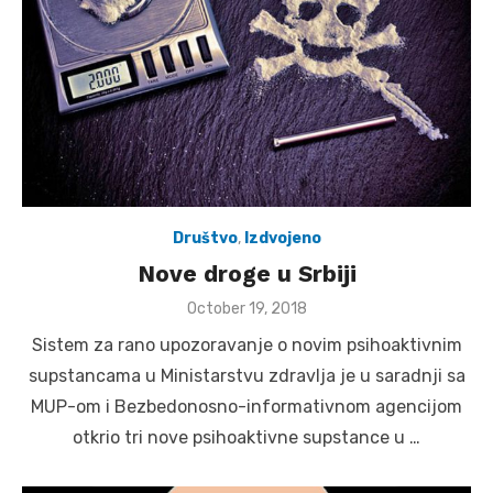
Društvo
,
Izdvojeno
Nove droge u Srbiji
Posted
October 19, 2018
on
Sistem za rano upozoravanje o novim psihoaktivnim
supstancama u Ministarstvu zdravlja je u saradnji sa
MUP-om i Bezbedonosno-informativnom agencijom
otkrio tri nove psihoaktivne supstance u …