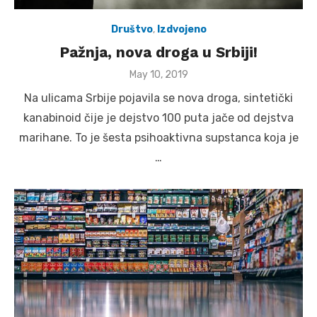
Društvo
,
Izdvojeno
Pažnja, nova droga u Srbiji!
Posted
May 10, 2019
on
Na ulicama Srbije pojavila se nova droga, sintetički
kanabinoid čije je dejstvo 100 puta jače od dejstva
marihane. To je šesta psihoaktivna supstanca koja je
…