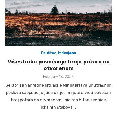
Društvo
,
Izdvojeno
Višestruko povećanje broja požara na
otvorenom
Posted
February 13, 2024
on
Sektor za vanredne situacije Ministarstva unutrašnjih
poslova saopštio je juče da je, imajući u vidu povećan
broj požara na otvorenom, inicirao hitne sednice
lokalnih štabova …