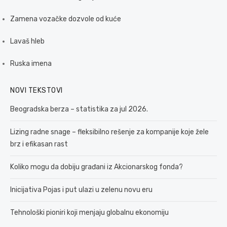
Zamena vozačke dozvole od kuće
Lavaš hleb
Ruska imena
NOVI TEKSTOVI
Beogradska berza – statistika za jul 2026.
Lizing radne snage – fleksibilno rešenje za kompanije koje žele
brz i efikasan rast
Koliko mogu da dobiju građani iz Akcionarskog fonda?
Inicijativa Pojas i put ulazi u zelenu novu eru
Tehnološki pioniri koji menjaju globalnu ekonomiju