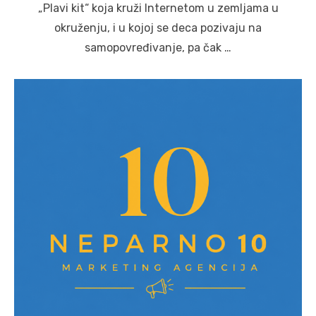
„Plavi kit“ koja kruži Internetom u zemljama u
okruženju, i u kojoj se deca pozivaju na
samopovređivanje, pa čak …