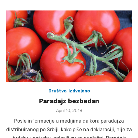
Društvo
,
Izdvojeno
Paradajz bezbedan
Posted
April 10, 2018
on
Posle informacije u medijima da kora paradajza
distribuiranog po Srbiji, kako piše na deklaraciji, nije za