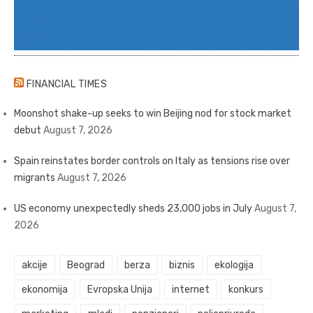
FINANCIAL TIMES
Moonshot shake-up seeks to win Beijing nod for stock market
debut
August 7, 2026
Spain reinstates border controls on Italy as tensions rise over
migrants
August 7, 2026
US economy unexpectedly sheds 23,000 jobs in July
August 7,
2026
akcije
Beograd
berza
biznis
ekologija
ekonomija
Evropska Unija
internet
konkurs