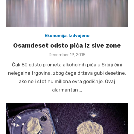
Ekonomija
,
Izdvojeno
Osamdeset odsto pića iz sive zone
Posted
December 19, 2018
on
Čak 80 odsto prometa alkoholnih pića u Srbiji čini
nelegalna trgovina, zbog čega država gubi desetine,
ako ne i stotinu miliona evra godišnje. Ovaj
alarmantan …