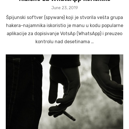
Posted
June 23, 2019
on
Špijunski softver (spyware) koji je stvorila vešta grupa
hakera-najamnika iskoristio je manu u kodu popularne
aplikacije za dopisivanje VotsAp (WhatsApp) i preuzeo
kontrolu nad desetinama …