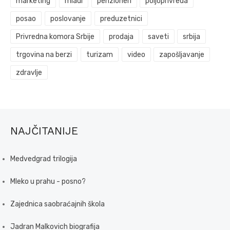
marketing
mladi
penzioneri
poljoprivreda
posao
poslovanje
preduzetnici
Privredna komora Srbije
prodaja
saveti
srbija
trgovina na berzi
turizam
video
zapošljavanje
zdravlje
NAJČITANIJE
Medvedgrad trilogija
Mleko u prahu - posno?
Zajednica saobraćajnih škola
Jadran Malkovich biografija