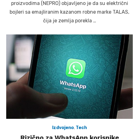
proizvodima (NEPRO) objavljeno je da su električni
bojleri sa emajliranim kazanom robne marke TALAS,
čija je zemlja porekla …
Izdvojeno
,
Tech
Rizično za WhatsApp korisnike