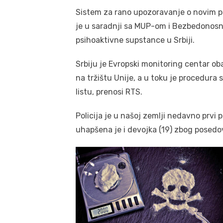
Sistem za rano upozoravanje o novim p
je u saradnji sa MUP-om i Bezbedonosn
psihoaktivne supstance u Srbiji.
Srbiju je Evropski monitoring centar ob
na tržištu Unije, a u toku je procedura 
listu, prenosi RTS.
Policija je u našoj zemlji nedavno prvi
uhapšena je i devojka (19) zbog posedov