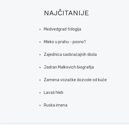
NAJČITANIJE
Medvedgrad trilogija
Mleko u prahu - posno?
Zajednica saobraćajnih škola
Jadran Malkovich biografija
Zamena vozačke dozvole od kuće
Lavaš hleb
Ruska imena