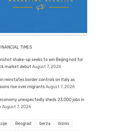
FINANCIAL TIMES
nshot shake-up seeks to win Beijing nod for
ck market debut
August 7, 2026
in reinstates border controls on Italy as
sions rise over migrants
August 7, 2026
economy unexpectedly sheds 23,000 jobs in
y
August 7, 2026
cije
Beograd
berza
biznis