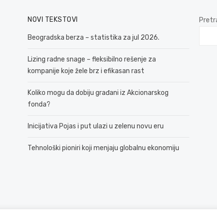
NOVI TEKSTOVI
Pretr
Beogradska berza – statistika za jul 2026.
Lizing radne snage – fleksibilno rešenje za
kompanije koje žele brz i efikasan rast
Koliko mogu da dobiju građani iz Akcionarskog
fonda?
Inicijativa Pojas i put ulazi u zelenu novu eru
Tehnološki pioniri koji menjaju globalnu ekonomiju