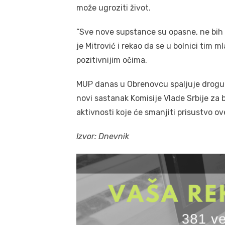
može ugroziti život.
“Sve nove supstance su opasne, ne bih 
je Mitrović i rekao da se u bolnici tim
pozitivnijim očima.
MUP danas u Obrenovcu spaljuje drogu 
novi sastanak Komisije Vlade Srbije za 
aktivnosti koje će smanjiti prisustvo o
Izvor: Dnevnik