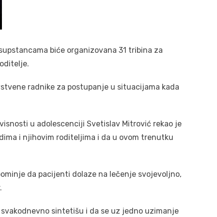
m supstancama biće organizovana 31 tribina za
oditelje.
avstvene radnike za postupanje u situacijama kada
isnosti u adolescenciji Svetislav Mitrović rekao je
dima i njihovim roditeljima i da u ovom trenutku
pominje da pacijenti dolaze na lečenje svojevoljno,
.
 svakodnevno sintetišu i da se uz jedno uzimanje