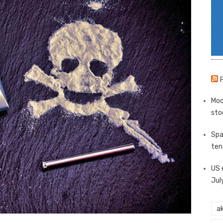
Moo
sto
Spa
ten
US 
Jul
ak