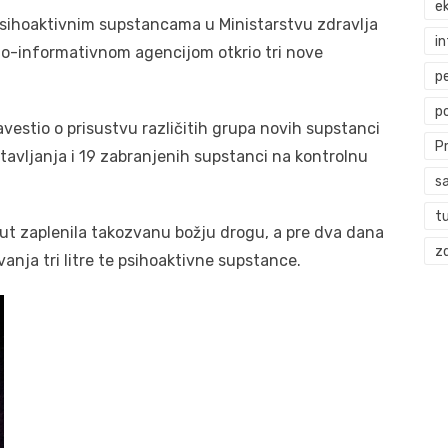
ek
sihoaktivnim supstancama u Ministarstvu zdravlja
i
o-informativnom agencijom otkrio tri nove
p
p
avestio o prisustvu različitih grupa novih supstanci
P
stavljanja i 19 zabranjenih supstanci na kontrolnu
s
t
 put zaplenila takozvanu božju drogu, a pre dva dana
zd
anja tri litre te psihoaktivne supstance.