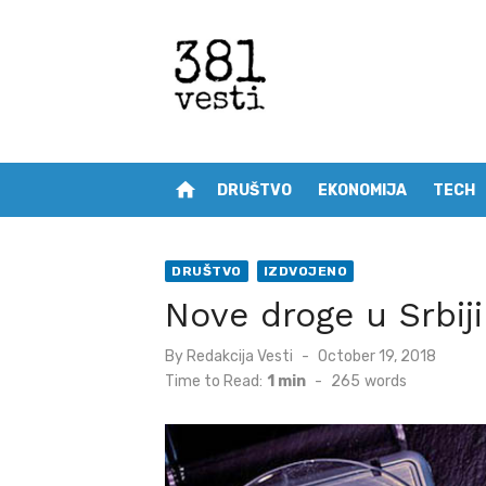
Skip
to
content
home
DRUŠTVO
EKONOMIJA
TECH
DRUŠTVO
IZDVOJENO
Nove droge u Srbiji
Posted
By
Redakcija Vesti
October 19, 2018
on
Time to Read:
1 min
-
265
words