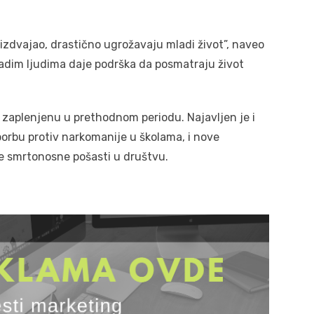
izdvajao, drastično ugrožavaju mladi život”, naveo
 mladim ljudima daje podrška da posmatraju život
zaplenjenu u prethodnom periodu. Najavljen je i
borbu protiv narkomanije u školama, i nove
ve smrtonosne pošasti u društvu.