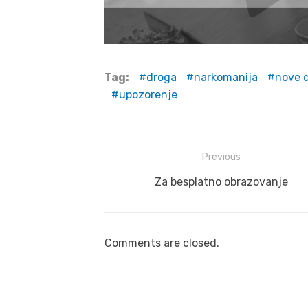
Tag:
droga
narkomanija
nove 
upozorenje
Post
Previous
navigation
Previous
Za besplatno obrazovanje
post:
Comments are closed.