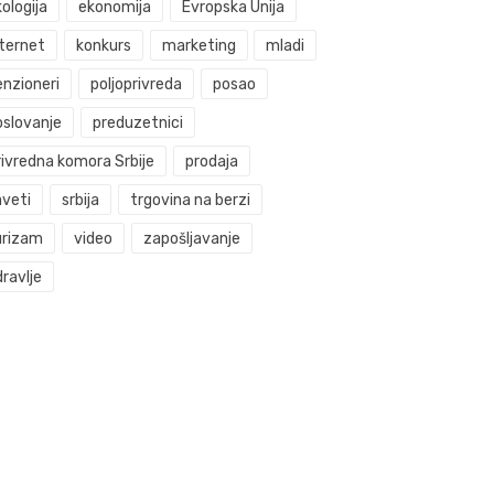
ologija
ekonomija
Evropska Unija
nternet
konkurs
marketing
mladi
enzioneri
poljoprivreda
posao
oslovanje
preduzetnici
rivredna komora Srbije
prodaja
aveti
srbija
trgovina na berzi
urizam
video
zapošljavanje
ravlje