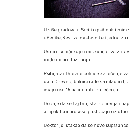
U više gradova u Srbiji o psihoaktivni
učenike, šest za nastavnike i jedna za r
Uskoro se očekuje i edukacija i za zdr
dođe do predoziranja.
Psihijatar Dnevne bolnice za lečenje zav
da u Dnevnoj bolnici rade sa mladim lju
imaju oko 15 pacijenata na lečenju.
Dodaje da se taj broj stalno menja i na
ali ipak tom procesu pristupaju uz otpor
Doktor je istakao da se nove supstance