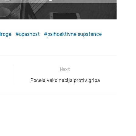
droge
opasnost
psihoaktivne supstance
Next
Next
Počela vakcinacija protiv gripa
post: