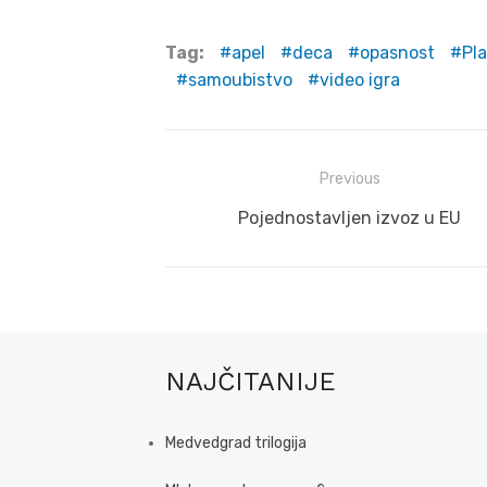
Tag:
apel
deca
opasnost
Pla
samoubistvo
video igra
Post
Previous
navigation
Previous
Pojednostavljen izvoz u EU
post:
NAJČITANIJE
Medvedgrad trilogija