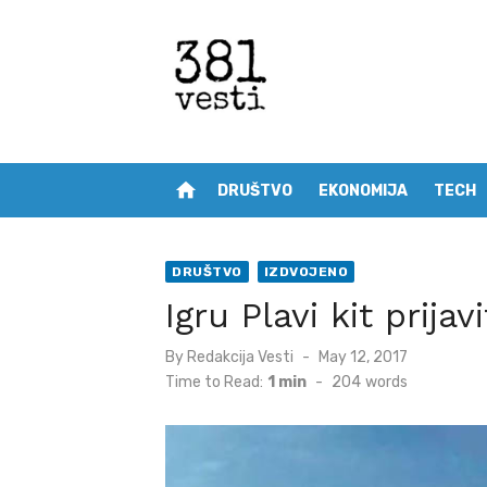
Skip
to
content
home
DRUŠTVO
EKONOMIJA
TECH
DRUŠTVO
IZDVOJENO
Igru Plavi kit prijavi
Posted
By
Redakcija Vesti
May 12, 2017
on
Time to Read:
1 min
-
204
words