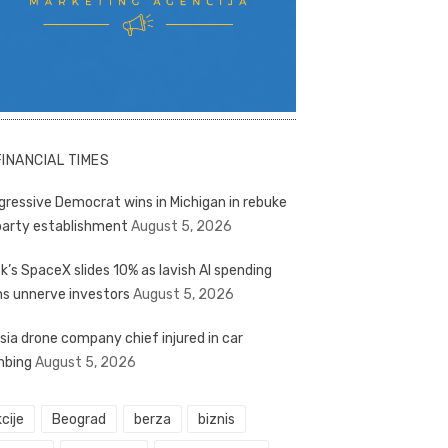
FINANCIAL TIMES
gressive Democrat wins in Michigan in rebuke
party establishment
August 5, 2026
k’s SpaceX slides 10% as lavish AI spending
ns unnerve investors
August 5, 2026
sia drone company chief injured in car
bing
August 5, 2026
cije
Beograd
berza
biznis