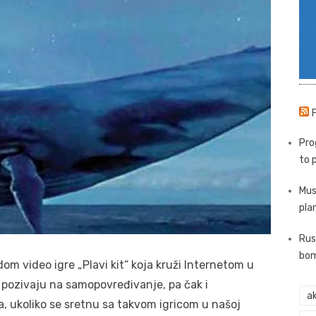
Pro
to 
Mus
pla
Rus
bom
om video igre „Plavi kit“ koja kruži Internetom u
 pozivaju na samopovređivanje, pa čak i
ak
, ukoliko se sretnu sa takvom igricom u našoj