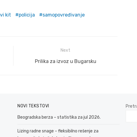
vi kit
policija
samopovređivanje
Next
Next
Prilika za izvoz u Bugarsku
post:
NOVI TEKSTOVI
Pretr
Beogradska berza – statistika za jul 2026.
Lizing radne snage – fleksibilno rešenje za