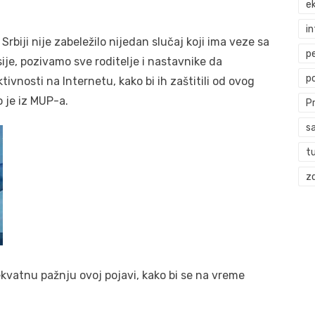
ek
i
Srbiji nije zabeležilo nijedan slučaj koji ima veze sa
p
sije, pozivamo sve roditelje i nastavnike da
p
ivnosti na Internetu, kako bi ih zaštitili od ovog
 je iz MUP-a.
P
s
t
zd
kvatnu pažnju ovoj pojavi, kako bi se na vreme