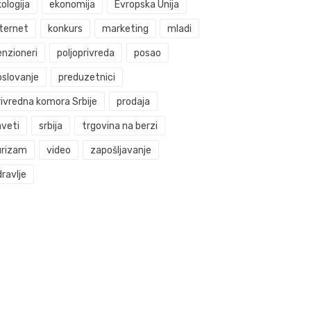
ologija
ekonomija
Evropska Unija
nternet
konkurs
marketing
mladi
enzioneri
poljoprivreda
posao
oslovanje
preduzetnici
rivredna komora Srbije
prodaja
aveti
srbija
trgovina na berzi
urizam
video
zapošljavanje
ravlje