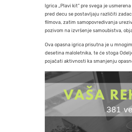
Igrica „Plavi kit“ pre svega je usmeren
pred decu se postavljaju različiti zada
filmova, zatim samopovređivanja ureziv
pozivom na izvršenje samoubistva, obj
Ova opasna igrica prisutna je u mnogim
desetina maloletnika, te će stoga Odelj
pojačati aktivnosti ka smanjenju opasnos