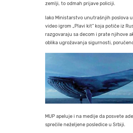
zemlji, to odmah prijave policiji.
Iako Ministarstvo unutrašnjih poslova u 
video igrom „Plavi kit“ koja potiče iz Ru
razgovaraju sa decom i prate njihove akt
oblika ugrožavanja sigurnosti, poručeno
MUP apeluje i na medije da posvete ade
sprečile neželjene posledice u Srbiji.