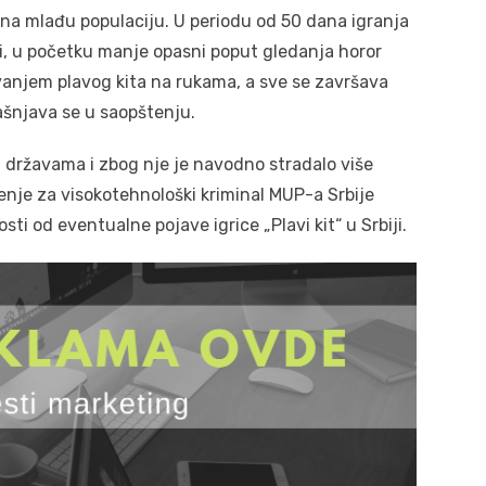
a na mlađu populaciju. U periodu od 50 dana igranja
ci, u početku manje opasni poput gledanja horor
anjem plavog kita na rukama, a sve se završava
ašnjava se u saopštenju.
 državama i zbog nje je navodno stradalo više
enje za visokotehnološki kriminal MUP-a Srbije
ti od eventualne pojave igrice „Plavi kit“ u Srbiji.