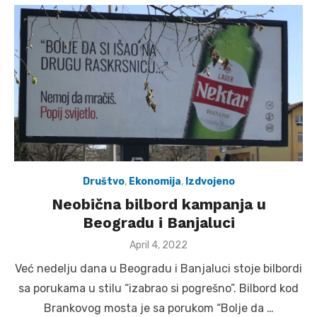
Društvo
,
Ekonomija
,
Izdvojeno
Neobična bilbord kampanja u
Beogradu i Banjaluci
Posted
April 4, 2022
on
Već nedelju dana u Beogradu i Banjaluci stoje bilbordi
sa porukama u stilu “izabrao si pogrešno”. Bilbord kod
Brankovog mosta je sa porukom “Bolje da …