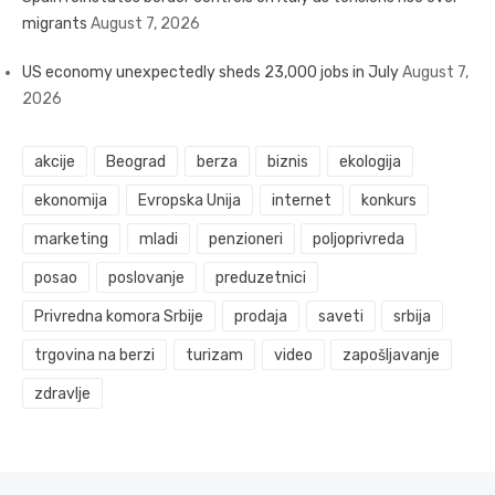
migrants
August 7, 2026
US economy unexpectedly sheds 23,000 jobs in July
August 7,
2026
akcije
Beograd
berza
biznis
ekologija
ekonomija
Evropska Unija
internet
konkurs
marketing
mladi
penzioneri
poljoprivreda
posao
poslovanje
preduzetnici
Privredna komora Srbije
prodaja
saveti
srbija
trgovina na berzi
turizam
video
zapošljavanje
zdravlje