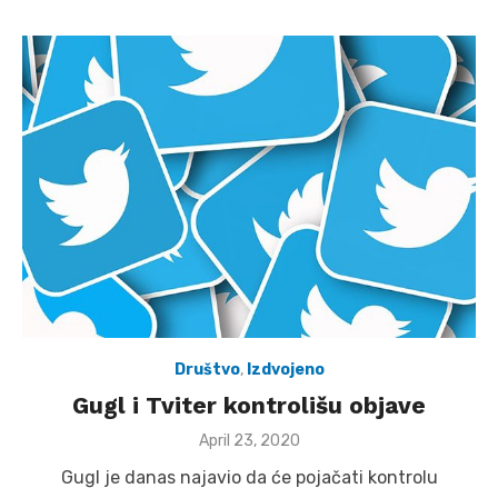
Društvo
,
Izdvojeno
Gugl i Tviter kontrolišu objave
Posted
April 23, 2020
on
Gugl je danas najavio da će pojačati kontrolu