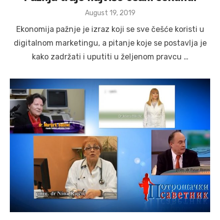
Posted
August 19, 2019
on
Ekonomija pažnje je izraz koji se sve češće koristi u
digitalnom marketingu, a pitanje koje se postavlja je
kako zadržati i uputiti u željenom pravcu …