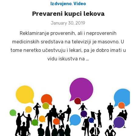
Izdvojeno
,
Video
Prevareni kupci lekova
Posted
January 30, 2019
on
Reklamiranje proverenih, ali i neproverenih
medicinskih sredstava na televiziji je masovno. U
tome neretko učestvuju i lekari, pa je dobro imati u
vidu iskustva na …