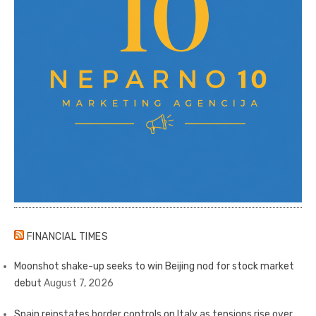
FINANCIAL TIMES
Moonshot shake-up seeks to win Beijing nod for stock market
debut
August 7, 2026
Spain reinstates border controls on Italy as tensions rise over