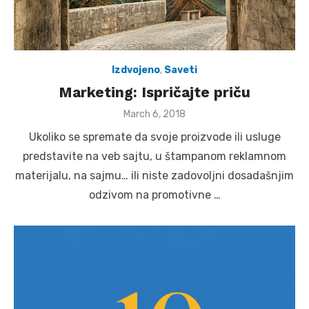
Izdvojeno
,
Saveti
Marketing: Ispričajte priču
Posted
March 6, 2018
on
Ukoliko se spremate da svoje proizvode ili usluge
predstavite na veb sajtu, u štampanom reklamnom
materijalu, na sajmu… ili niste zadovoljni dosadašnjim
odzivom na promotivne …