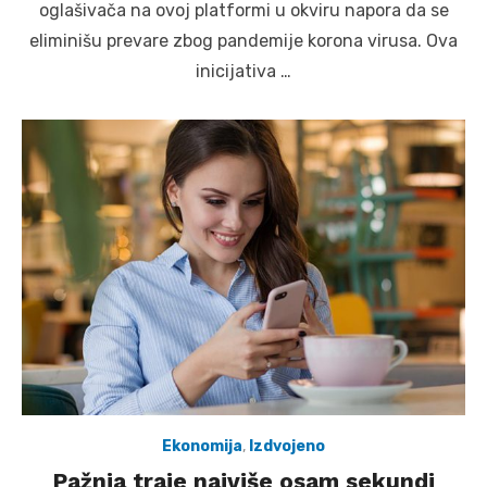
oglašivača na ovoj platformi u okviru napora da se
eliminišu prevare zbog pandemije korona virusa. Ova
inicijativa …
Ekonomija
,
Izdvojeno
Pažnja traje najviše osam sekundi