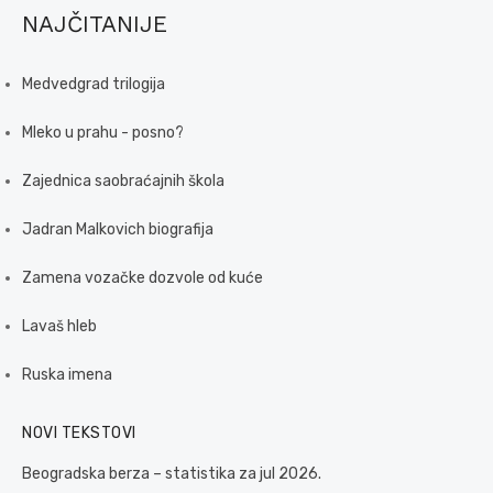
NAJČITANIJE
Medvedgrad trilogija
Mleko u prahu - posno?
Zajednica saobraćajnih škola
Jadran Malkovich biografija
Zamena vozačke dozvole od kuće
Lavaš hleb
Ruska imena
NOVI TEKSTOVI
Beogradska berza – statistika za jul 2026.