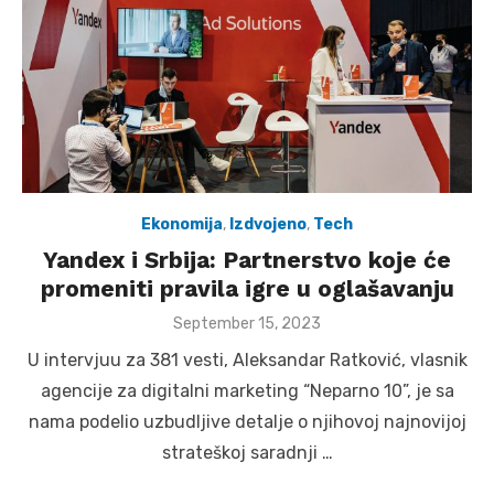
Ekonomija
,
Izdvojeno
,
Tech
Yandex i Srbija: Partnerstvo koje će
promeniti pravila igre u oglašavanju
Posted
September 15, 2023
on
U intervjuu za 381 vesti, Aleksandar Ratković, vlasnik
agencije za digitalni marketing “Neparno 10”, je sa
nama podelio uzbudljive detalje o njihovoj najnovijoj
strateškoj saradnji …