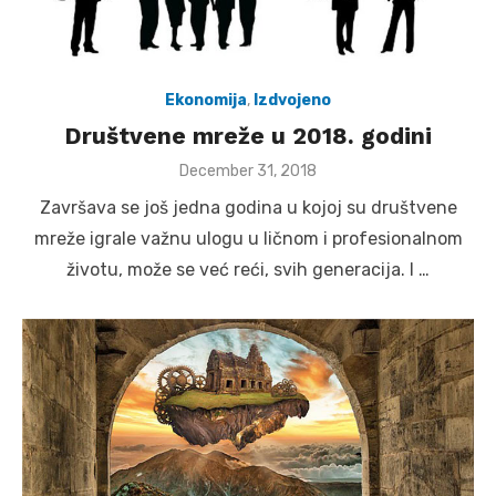
Ekonomija
,
Izdvojeno
Društvene mreže u 2018. godini
Posted
December 31, 2018
on
Završava se još jedna godina u kojoj su društvene
mreže igrale važnu ulogu u ličnom i profesionalnom
životu, može se već reći, svih generacija. I …