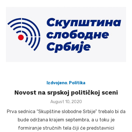
Izdvojeno
,
Politika
Novost na srpskoj političkoj sceni
Posted
August 10, 2020
on
Prva sednica “Skupštine slobodne Srbije” trebalo bi da
bude održana krajem septembra, a u toku je
formiranje stručnih tela čiji će predstavnici