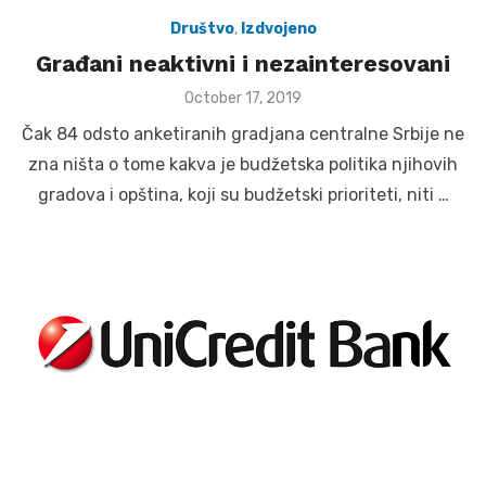
Društvo
,
Izdvojeno
Građani neaktivni i nezainteresovani
Posted
October 17, 2019
on
Čak 84 odsto anketiranih gradjana centralne Srbije ne
zna ništa o tome kakva je budžetska politika njihovih
gradova i opština, koji su budžetski prioriteti, niti …