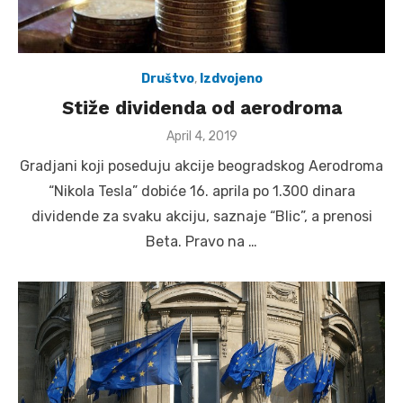
Društvo
,
Izdvojeno
Stiže dividenda od aerodroma
Posted
April 4, 2019
on
Gradjani koji poseduju akcije beogradskog Aerodroma
“Nikola Tesla” dobiće 16. aprila po 1.300 dinara
dividende za svaku akciju, saznaje “Blic”, a prenosi
Beta. Pravo na …