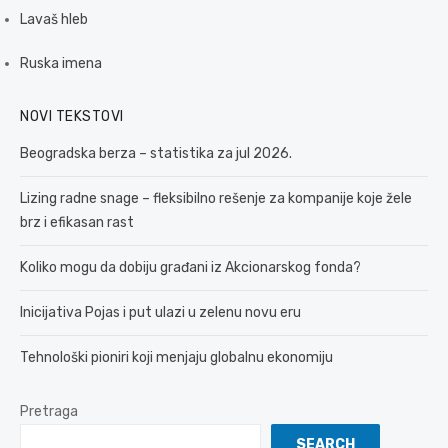
Lavaš hleb
Ruska imena
NOVI TEKSTOVI
Beogradska berza – statistika za jul 2026.
Lizing radne snage – fleksibilno rešenje za kompanije koje žele
brz i efikasan rast
Koliko mogu da dobiju građani iz Akcionarskog fonda?
Inicijativa Pojas i put ulazi u zelenu novu eru
Tehnološki pioniri koji menjaju globalnu ekonomiju
Pretraga
SEARCH