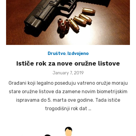
Društvo
,
Izdvojeno
Ističe rok za nove oružne listove
Posted
January 7, 2019
on
Građani koji legalno poseduju vatreno oružje moraju
stare oružne listove da zamene novim biometrijskim
ispravama do 5. marta ove godine. Tada ističe
trogodišnji rok dat …