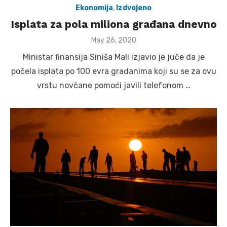
Ekonomija
,
Izdvojeno
Isplata za pola miliona građana dnevno
Posted
May 26, 2020
on
Ministar finansija Siniša Mali izjavio je juče da je
počela isplata po 100 evra građanima koji su se za ovu
vrstu novčane pomoći javili telefonom …