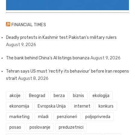
FINANCIAL TIMES
Deadly protests in Kashmir test Pakistan’s military rulers
August 9, 2026
The bank behind China’s AI listings bonanza
August 9, 2026
Tehran says US must ‘rectify its behaviour’ before Iran reopens
strait
August 8, 2026
akcije
Beograd
berza
biznis
ekologija
ekonomija
Evropska Unija
internet
konkurs
marketing
mladi
penzioneri
poljoprivreda
posao
poslovanje
preduzetnici