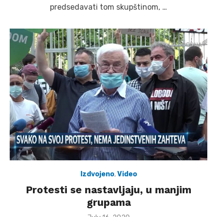
predsedavati tom skupštinom, …
Izdvojeno
,
Video
Protesti se nastavljaju, u manjim
grupama