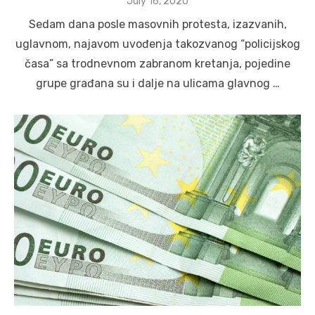
Posted
July 16, 2020
on
Sedam dana posle masovnih protesta, izazvanih,
uglavnom, najavom uvođenja takozvanog “policijskog
časa” sa trodnevnom zabranom kretanja, pojedine
grupe građana su i dalje na ulicama glavnog …