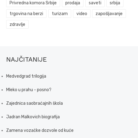
Privredna komora Srbije
prodaja
saveti
srbija
trgovina na berzi
turizam
video
zapošljavanje
zdravlje
NAJČITANIJE
Medvedgrad trilogija
Mleko u prahu - posno?
Zajednica saobraćajnih škola
Jadran Malkovich biografija
Zamena vozačke dozvole od kuće