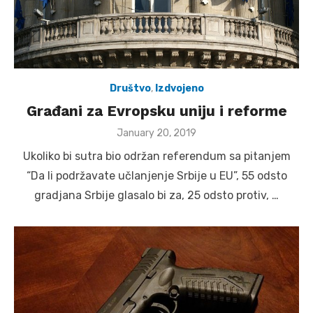
Društvo
,
Izdvojeno
Građani za Evropsku uniju i reforme
Posted
January 20, 2019
on
Ukoliko bi sutra bio održan referendum sa pitanjem
“Da li podržavate učlanjenje Srbije u EU”, 55 odsto
gradjana Srbije glasalo bi za, 25 odsto protiv, …