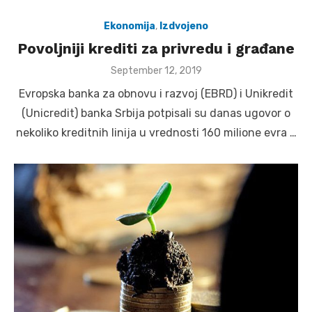
Ekonomija
,
Izdvojeno
Povoljniji krediti za privredu i građane
Posted
September 12, 2019
on
Evropska banka za obnovu i razvoj (EBRD) i Unikredit
(Unicredit) banka Srbija potpisali su danas ugovor o
nekoliko kreditnih linija u vrednosti 160 milione evra …