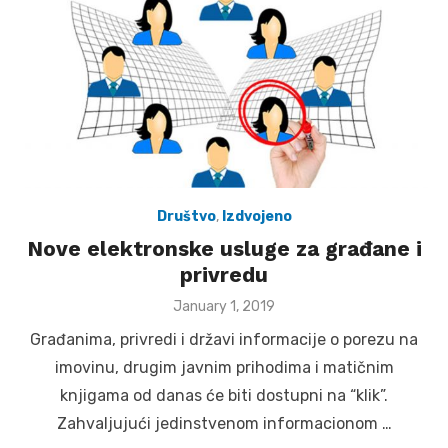
Društvo
,
Izdvojeno
Nove elektronske usluge za građane i
privredu
Posted
January 1, 2019
on
Građanima, privredi i državi informacije o porezu na
imovinu, drugim javnim prihodima i matičnim
knjigama od danas će biti dostupni na “klik”.
Zahvaljujući jedinstvenom informacionom …