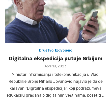
Društvo
,
Izdvojeno
Digitalna ekspedicija putuje Srbijom
Posted
April 18, 2023
on
Ministar informisanja i telekomunikacija u Vladi
Republike Srbije Mihailo Jovanović najavio je da će
karavan “Digitalna ekspedicija”, koji podrazumeva
edukaciju građana o digitalnim veštinama, posetiti …