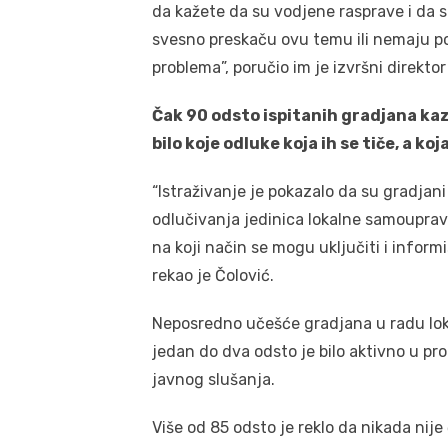
da kažete da su vodjene rasprave i da se 
svesno preskaču ovu temu ili nemaju po
problema”, poručio im je izvršni direkto
Čak 90 odsto ispitanih gradjana kaz
bilo koje odluke koja ih se tiče, a ko
“Istraživanje je pokazalo da su gradjan
odlučivanja jedinica lokalne samouprave
na koji način se mogu uključiti i inform
rekao je Čolović.
Neposredno učešće gradjana u radu lo
jedan do dva odsto je bilo aktivno u pr
javnog slušanja.
Više od 85 odsto je reklo da nikada nije