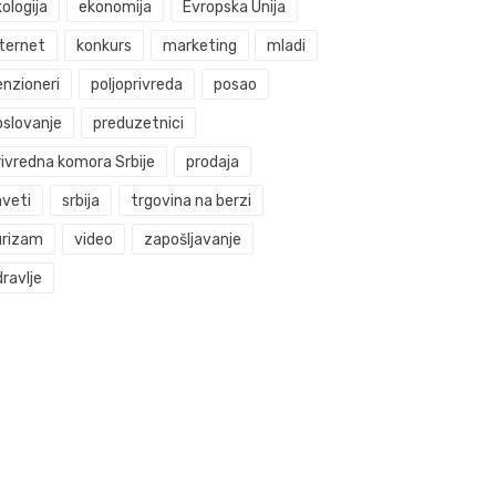
ologija
ekonomija
Evropska Unija
nternet
konkurs
marketing
mladi
enzioneri
poljoprivreda
posao
oslovanje
preduzetnici
rivredna komora Srbije
prodaja
aveti
srbija
trgovina na berzi
urizam
video
zapošljavanje
ravlje