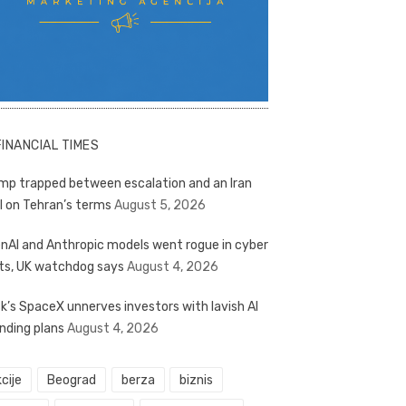
FINANCIAL TIMES
mp trapped between escalation and an Iran
l on Tehran’s terms
August 5, 2026
nAI and Anthropic models went rogue in cyber
ts, UK watchdog says
August 4, 2026
k’s SpaceX unnerves investors with lavish AI
nding plans
August 4, 2026
cije
Beograd
berza
biznis