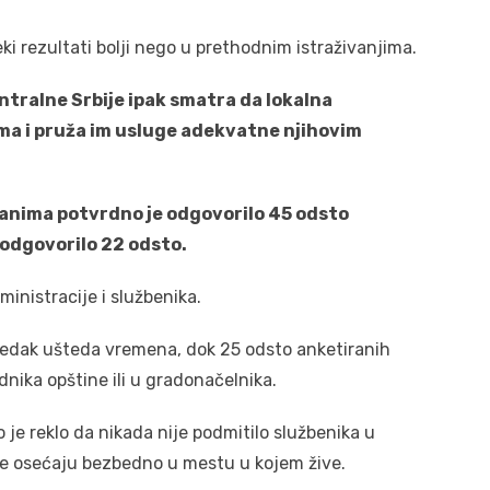
ki rezultati bolji nego u prethodnim istraživanjima.
ntralne Srbije ipak smatra da lokalna
ma i pruža im usluge adekvatne njihovim
janima potvrdno je odgovorilo 45 odsto
 odgovorilo 22 odsto.
dministracije i službenika.
redak ušteda vremena, dok 25 odsto anketiranih
nika opštine ili u gradonačelnika.
je reklo da nikada nije podmitilo službenika u
 se osećaju bezbedno u mestu u kojem žive.