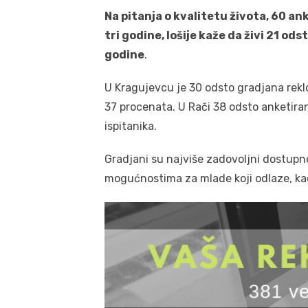
Na pitanja o kvalitetu života, 60 ank
tri godine, lošije kaže da živi 21 od
godine
.
U Kragujevcu je 30 odsto gradjana reklo 
37 procenata. U Rači 38 odsto anketiran
ispitanika.
Gradjani su najviše zadovoljni dostup
mogućnostima za mlade koji odlaze, kao