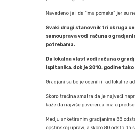
Navedeno je i da “ima pomaka” jer su ne
Svaki drugi stanovnik tri okruga ce
samouprava vodi računa o gradjani
potrebama.
Da lokalna vlast vodi računa o grad
ispitanika, dok je 2010. godine tako
Gradjani su bolje ocenili i rad lokalne a
Skoro trećina smatra da je najveći nap
kaže da najviše poverenja ima u predsed
Medju anketiranim gradjanima 88 odsto 
opštinskoj upravi, a skoro 80 odsto da