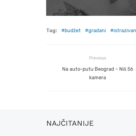
Tag:
budžet
građani
istraziva
Post
Previous
navigation
Previous
Na auto-putu Beograd – Niš 56
post:
kamera
NAJČITANIJE