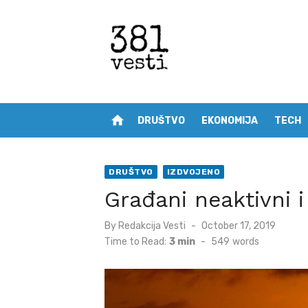
Skip
to
content
home
DRUŠTVO
EKONOMIJA
TECH
DRUŠTVO
IZDVOJENO
Građani neaktivni 
Posted
By
Redakcija Vesti
October 17, 2019
on
Time to Read:
3 min
-
549
words