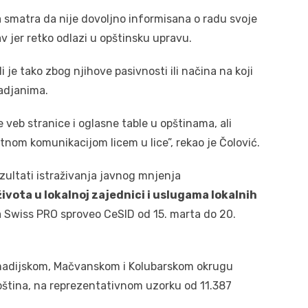
 smatra da nije dovoljno informisana o radu svoje
 jer retko odlazi u opštinsku upravu.
i je tako zbog njihove pasivnosti ili načina na koji
adjanima.
 veb stranice i oglasne table u opštinama, ali
ktnom komunikacijom licem u lice”, rekao je Čolović.
zultati istraživanja javnog mnjenja
vota u lokalnoj zajednici i uslugama lokalnih
a Swiss PRO sproveo CeSID od 15. marta do 20.
umadijskom, Mačvanskom i Kolubarskom okrugu
opština, na reprezentativnom uzorku od 11.387