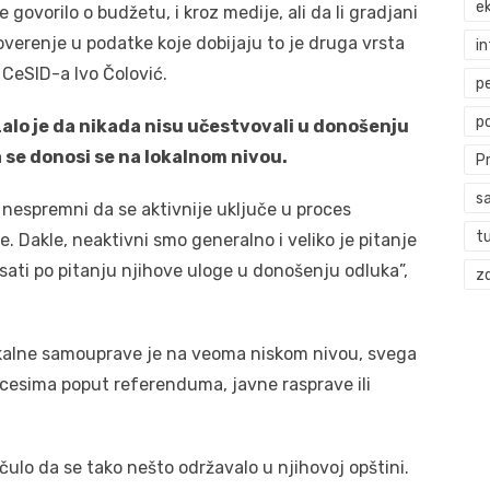
ek
govorilo o budžetu, i kroz medije, ali da li gradjani
verenje u podatke koje dobijaju to je druga vrsta
i
r CeSID-a Ivo Čolović.
p
p
alo je da nikada nisu učestvovali u donošenju
ja se donosi se na lokalnom nivou.
P
s
i nespremni da se aktivnije uključe u proces
t
. Dakle, neaktivni smo generalno i veliko je pitanje
isati po pitanju njihove uloge u donošenju odluka”,
zd
kalne samouprave je na veoma niskom nivou, svega
ocesima poput referenduma, javne rasprave ili
 čulo da se tako nešto održavalo u njihovoj opštini.