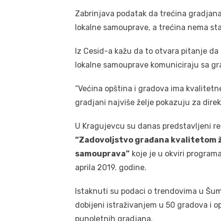
Zabrinjava podatak da trećina gradjana
lokalne samouprave, a trećina nema stav
Iz Cesid-a kažu da to otvara pitanje da l
lokalne samouprave komuniciraju sa gr
“Većina opština i gradova ima kvalitetne
gradjani najviše želje pokazuju za dire
U Kragujevcu su danas predstavljeni re
“Zadovoljstvo građana kvalitetom ži
samouprava”
koje je u okviri program
aprila 2019. godine.
Istaknuti su podaci o trendovima u Š
dobijeni istraživanjem u 50 gradova i 
punoletnih gradjana.