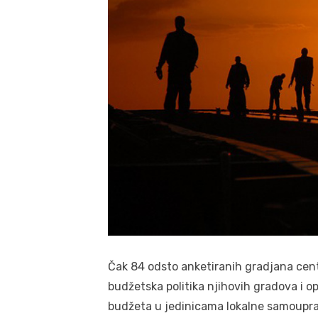
Čak 84 odsto anketiranih gradjana cent
budžetska politika njihovih gradova i opšt
budžeta u jedinicama lokalne samouprav