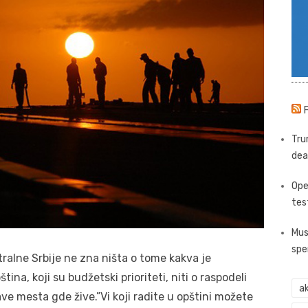
Tru
dea
Ope
tes
Mus
spe
ralne Srbije ne zna ništa o tome kakva je
ina, koji su budžetski prioriteti, niti o raspodeli
ak
e mesta gde žive.”Vi koji radite u opštini možete