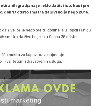
etiranih gradjana je reklo da živi isto kao i pre
sto, dok 17 odsto smatra da živi bolje nego 2016.
da žive lošije nego pre tri godine, a u Topoli i Kniću
ih smatra da žive bolje, a u Šapcu 35 odsto
nošću mesta za kupovinu, a najmanje
 i kvalitetom zdravstvenih usluga.