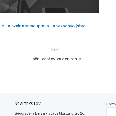
nje
lokalna samouprava
nezadovoljstvo
Next
Next
Lažni zahtev za doniranje
post:
NOVI TEKSTOVI
Pretr
Beogradska berza – statistika za jul 2026.