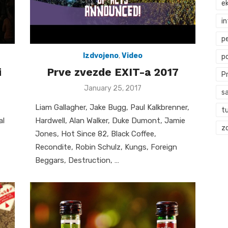
ek
i
p
Izdvojeno
,
Video
p
i
Prve zvezde EXIT-a 2017
P
Posted
January 25, 2017
s
on
Liam Gallagher, Jake Bugg, Paul Kalkbrenner,
t
al
Hardwell, Alan Walker, Duke Dumont, Jamie
zd
Jones, Hot Since 82, Black Coffee,
Recondite, Robin Schulz, Kungs, Foreign
Beggars, Destruction, …