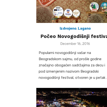
Izdvojeno
,
Lagano
Počeo Novogodišnji festiv
Posted
December 16, 2016
on
Popularni novogodišnji vašar na
Beogradskom sajmu, od prošle godine
značajno obogaćen sadržajima za decu i
pod izmenjenim nazivom Beogradski
novogodišnji festival, otvoren je u petak 