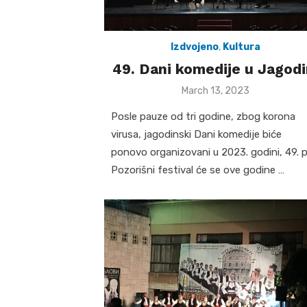
Izdvojeno
,
Kultura
49. Dani komedije u Jagodi
Posted
March 13, 2023
on
Posle pauze od tri godine, zbog korona
virusa, jagodinski Dani komedije biće
ponovo organizovani u 2023. godini, 49. p
Pozorišni festival će se ove godine …