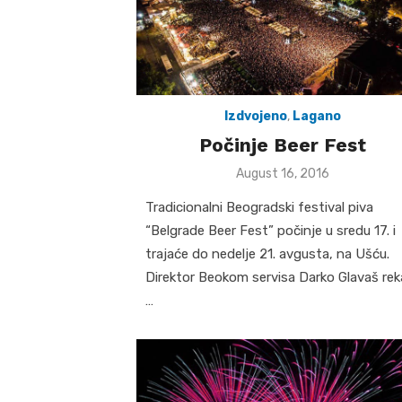
Izdvojeno
,
Lagano
Počinje Beer Fest
Posted
August 16, 2016
on
Tradicionalni Beogradski festival piva
“Belgrade Beer Fest” počinje u sredu 17. i
trajaće do nedelje 21. avgusta, na Ušću.
Direktor Beokom servisa Darko Glavaš re
…