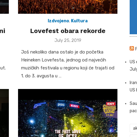
Izdvojeno
,
Kultura
ni
Lovefest obara rekorde
Posted
July 25, 2019
on
Još nekoliko dana ostalo je do početka
Heineken Lovefesta, jednog od najvećih
US 
ut.
muzičkih festivala u regionu koji će trajati od
Jul
1. do 3. avgusta u …
Iran
US 
Sau
pac
ak