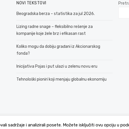
NOVI TEKSTOVI
Pretr
Beogradska berza – statistika za jul 2026.
Lizing radne snage – fleksibilno rešenje za
kompanije koje žele brz i efikasan rast
Koliko mogu da dobiju građani iz Akcionarskog
fonda?
Inicijativa Pojas i put ulazi u zelenu novu eru
Tehnološki pioniri koji menjaju globalnu ekonomiju
© 2026 381 vesti
Politika Privatnosti
ovali sadržaje i analizirali posete. Možete isključiti ovu opciju u 