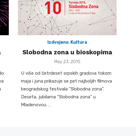
Izdvojeno
,
Kultura
a
Slobodna zona u bioskopima
Posted
May 23, 2015
on
do
U više od četrdeset srpskih gradova tokom
va
maja i juna prikazuje se pet najboljih filmova
a
beogradskog festivala “Slobodna zona”.
Deseta, jubilarna “Slobodna zona” u
Mladenovcu, …