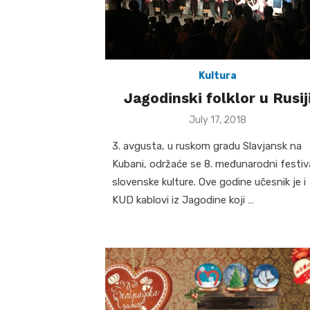
Kultura
Jagodinski folklor u Rusij
Posted
July 17, 2018
on
3. avgusta, u ruskom gradu Slavjansk na
Kubani, održaće se 8. međunarodni festiv
slovenske kulture. Ove godine učesnik je i
KUD kablovi iz Jagodine koji …