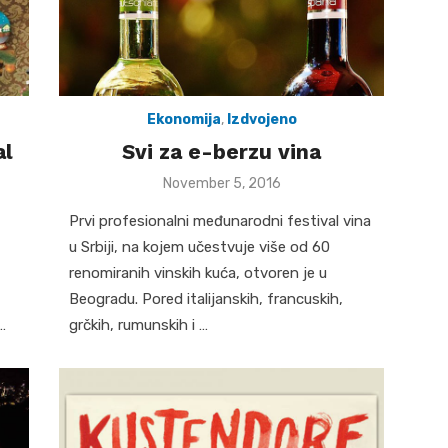
Ekonomija
,
Izdvojeno
al
Svi za e-berzu vina
Posted
November 5, 2016
on
Prvi profesionalni međunarodni festival vina
u Srbiji, na kojem učestvuje više od 60
renomiranih vinskih kuća, otvoren je u
Beogradu. Pored italijanskih, francuskih,
…
grčkih, rumunskih i …