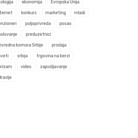
ologija
ekonomija
Evropska Unija
nternet
konkurs
marketing
mladi
enzioneri
poljoprivreda
posao
oslovanje
preduzetnici
rivredna komora Srbije
prodaja
aveti
srbija
trgovina na berzi
urizam
video
zapošljavanje
ravlje