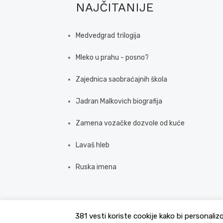
NAJČITANIJE
Medvedgrad trilogija
Mleko u prahu - posno?
Zajednica saobraćajnih škola
Jadran Malkovich biografija
Zamena vozačke dozvole od kuće
Lavaš hleb
Ruska imena
381 vesti koriste cookije kako bi personaliz