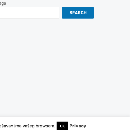
aga
SEARCH
podešavanjima vašeg browsera.
Privacy
OK