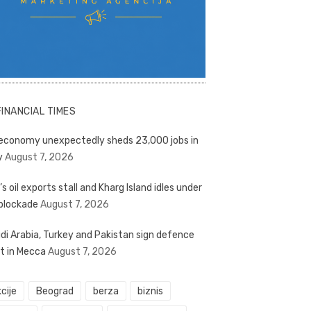
FINANCIAL TIMES
economy unexpectedly sheds 23,000 jobs in
y
August 7, 2026
’s oil exports stall and Kharg Island idles under
blockade
August 7, 2026
di Arabia, Turkey and Pakistan sign defence
t in Mecca
August 7, 2026
cije
Beograd
berza
biznis