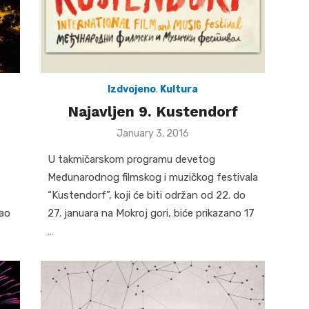
Izdvojeno
,
Kultura
Najavljen 9. Kustendorf
Posted
January 3, 2016
on
U takmičarskom programu devetog
Međunarodnog filmskog i muzičkog festivala
“Kustendorf”, koji će biti održan od 22. do
kao
27. januara na Mokroj gori, biće prikazano 17
…