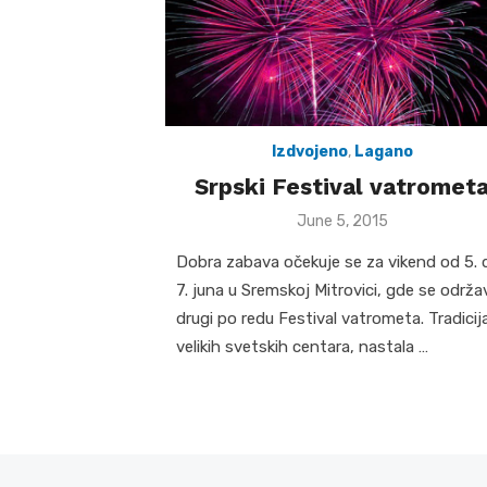
Izdvojeno
,
Lagano
Srpski Festival vatromet
Posted
June 5, 2015
on
Dobra zabava očekuje se za vikend od 5. 
7. juna u Sremskoj Mitrovici, gde se održa
drugi po redu Festival vatrometa. Tradicij
velikih svetskih centara, nastala …