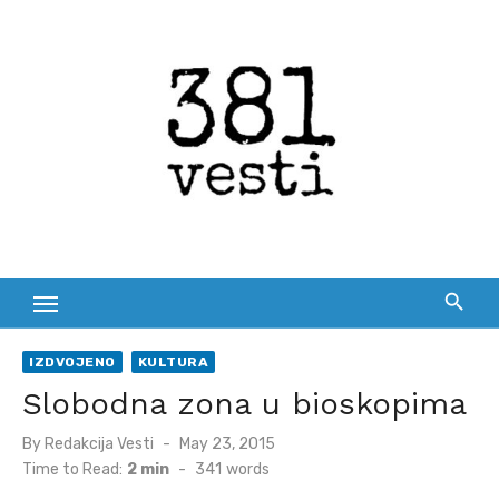
Skip
to
content
IZDVOJENO
KULTURA
Slobodna zona u bioskopima
Posted
By
Redakcija Vesti
May 23, 2015
on
Time to Read:
2 min
-
341
words