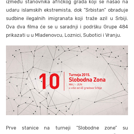
između stanovnika afričkog grada koji se našao na
udaru islamskih ekstremista, dok “Srbistan” obrađuje
sudbine ilegalnih imigranata koji traže azil u Srbiji.
Ova dva filma će se u saradnji i podršku Grupe 484
prikazati u u Mladenovcu, Loznici, Subotici i Vranju.
Prve stanice na turneji “Slobodne zone” su