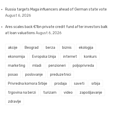
Russia targets Maga influencers ahead of German state vote
August 6, 2026
Ares scales back €1bn private credit fund after investors balk
at loan valuations
August 6, 2026
akcije
Beograd
berza
biznis
ekologija
ekonomija
Evropska Unija
internet
konkurs
marketing
mladi
penzioneri
poljoprivreda
posao
poslovanje
preduzetnici
Privredna komora Srbije
prodaja
saveti
srbija
trgovina na berzi
turizam
video
zapošljavanje
zdravlje