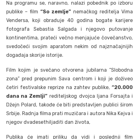
Na programu se, naravno, nalazi pobednik po izboru
publike – film
“So zemlje”
nemačkog reditelja Vima
Vendersa, koji obrađuje 40 godina bogate karijere
fotografa Sebastia Salgada i njegovo putovanje
kontinentima, prateći večno menjajuće čovečanstvo,
svedočeći svojim aparatom nekim od najznačajnijih
događaja skorije istorije.
Film kojim je svečano otvorena jubilarna “Slobodna
zona” pred prepunim Sava centrom i koji je doživeo
četiri festivalske reprize na zahtev publike,
“20.000
dana na Zemlji”
rediteljskog dvojca Ijana Forsajta i
Džejn Polard, takođe će biti predstavljen publici širom
Srbije. Radnja filma prati muzičara i autora Nika Kejva i
njegov dvadesethiljaditi dan života,
Publika će imati priliku da vidi i poslednji film