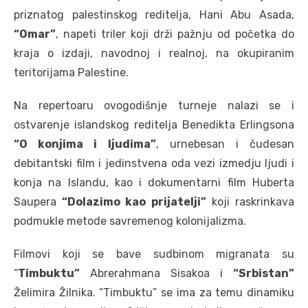
priznatog palestinskog reditelja, Hani Abu Asada,
“Omar”
, napeti triler koji drži pažnju od početka do
kraja o izdaji, navodnoj i realnoj, na okupiranim
teritorijama Palestine.
Na repertoaru ovogodišnje turneje nalazi se i
ostvarenje islandskog reditelja Benedikta Erlingsona
“O konjima i ljudima”
, urnebesan i čudesan
debitantski film i jedinstvena oda vezi izmedju ljudi i
konja na Islandu, kao i dokumentarni film Huberta
Saupera
“Dolazimo kao prijatelji”
koji raskrinkava
podmukle metode savremenog kolonijalizma.
Filmovi koji se bave sudbinom migranata su
“
Timbuktu”
Abrerahmana Sisakoa i
“Srbistan”
Želimira Žilnika. “Timbuktu” se ima za temu dinamiku