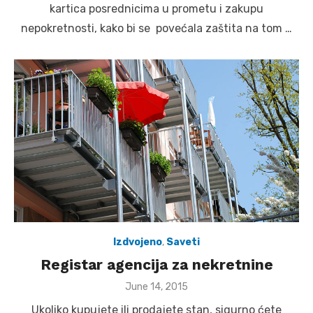
kartica posrednicima u prometu i zakupu
nepokretnosti, kako bi se povećala zaštita na tom …
Izdvojeno
,
Saveti
Registar agencija za nekretnine
Posted
June 14, 2015
on
Ukoliko kupujete ili prodajete stan, sigurno ćete