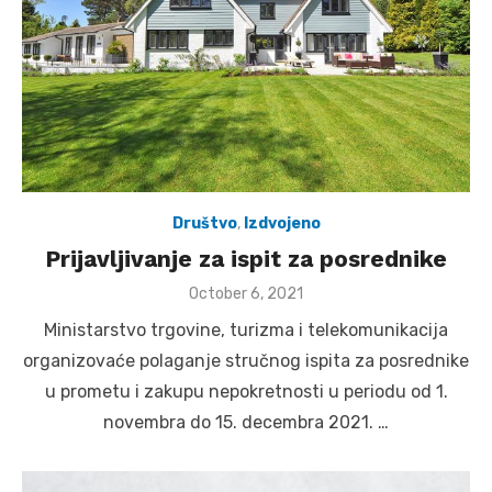
Društvo
,
Izdvojeno
Prijavljivanje za ispit za posrednike
Posted
October 6, 2021
on
Ministarstvo trgovine, turizma i telekomunikacija
organizovaće polaganje stručnog ispita za posrednike
u prometu i zakupu nepokretnosti u periodu od 1.
novembra do 15. decembra 2021. …