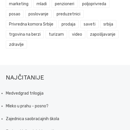
marketing
mladi
penzioneri
poljoprivreda
posao
poslovanje
preduzetnici
Privredna komora Srbije
prodaja
saveti
srbija
trgovina na berzi
turizam
video
zapošljavanje
zdravlje
NAJČITANIJE
Medvedgrad trilogija
Mleko u prahu - posno?
Zajednica saobraćajnih škola