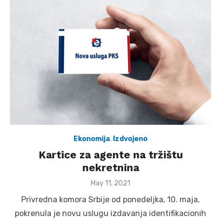
Ekonomija
,
Izdvojeno
Kartice za agente na tržištu
nekretnina
Posted
May 11, 2021
on
Privredna komora Srbije od ponedeljka, 10. maja,
pokrenula je novu uslugu izdavanja identifikacionih