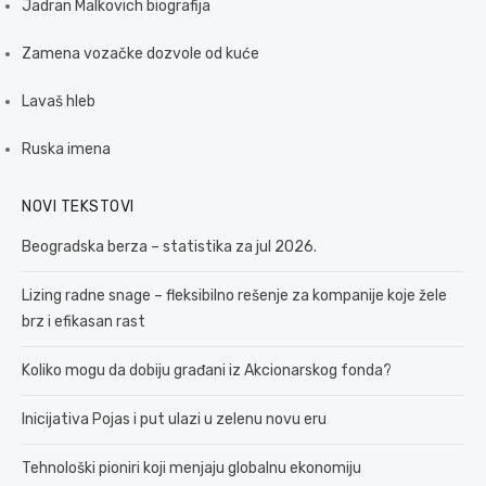
Jadran Malkovich biografija
Zamena vozačke dozvole od kuće
Lavaš hleb
Ruska imena
NOVI TEKSTOVI
Beogradska berza – statistika za jul 2026.
Lizing radne snage – fleksibilno rešenje za kompanije koje žele
brz i efikasan rast
Koliko mogu da dobiju građani iz Akcionarskog fonda?
Inicijativa Pojas i put ulazi u zelenu novu eru
Tehnološki pioniri koji menjaju globalnu ekonomiju