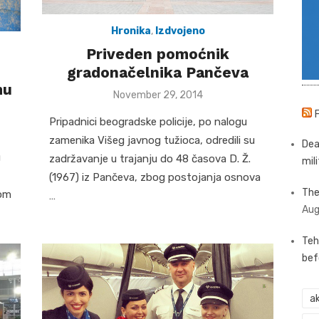
Hronika
,
Izdvojeno
Priveden pomoćnik
gradonačelnika Pančeva
mu
Posted
November 29, 2014
on
Pripadnici beogradske policije, po nalogu
zamenika Višeg javnog tužioca, odredili su
Dea
u
zadržavanje u trajanju do 48 časova D. Ž.
mili
(1967) iz Pančeva, zbog postojanja osnova
The
kom
…
Aug
Teh
bef
ak