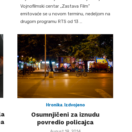
Vojnofilmski centar „Zastava Film“
emitovaće se u novom terminu, nedeljom na
drugom programu RTS od 13 …
Hronika
,
Izdvojeno
la
Osumnjičeni za iznudu
na
povredio policajca
Posted
August 18, 2014