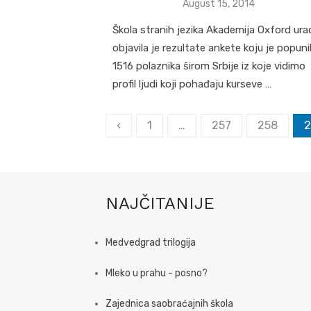
Posted
August 15, 2014
on
Škola stranih jezika Akademija Oxford urad
objavila je rezultate ankete koju je popuni
1516 polaznika širom Srbije iz koje vidimo
profil ljudi koji pohađaju kurseve …
Posts
‹
1
…
257
258
2
pagination
NAJČITANIJE
Medvedgrad trilogija
Mleko u prahu - posno?
Zajednica saobraćajnih škola