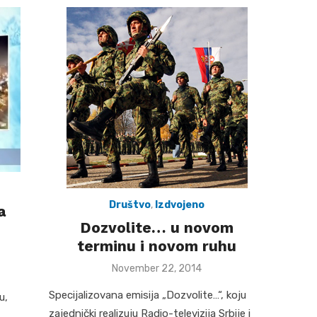
Društvo
,
Izdvojeno
a
Dozvolite… u novom
terminu i novom ruhu
Posted
November 22, 2014
on
Specijalizovana emisija „Dozvolite…“, koju
u,
zajednički realizuju Radio-televizija Srbije i