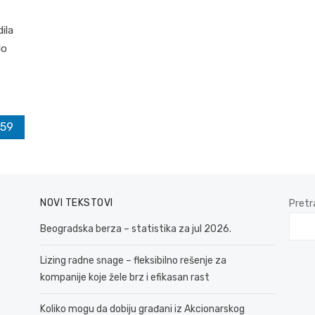
ila
lo
59
NOVI TEKSTOVI
Pretr
Beogradska berza – statistika za jul 2026.
Lizing radne snage – fleksibilno rešenje za
kompanije koje žele brz i efikasan rast
Koliko mogu da dobiju građani iz Akcionarskog