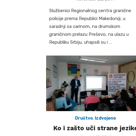
on
Službenici Regionalnog centra granične
policije prema Republici Makedoniji, u
saradnji sa carinom, na drumskom
graničnom prelazu Preševo, na ulazu u
Republiku Srbiju, uhapsili su i …
Društvo
,
Izdvojeno
Ko i zašto uči strane jezik