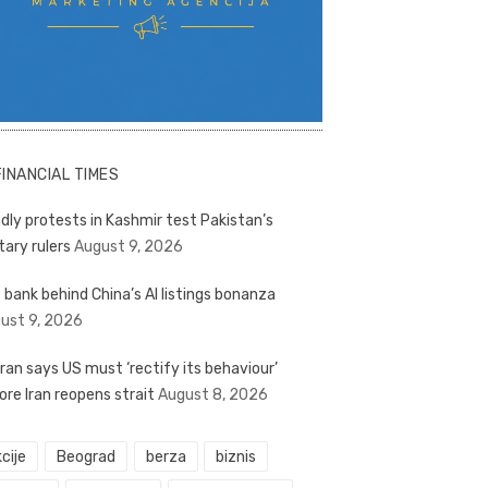
FINANCIAL TIMES
dly protests in Kashmir test Pakistan’s
tary rulers
August 9, 2026
 bank behind China’s AI listings bonanza
ust 9, 2026
ran says US must ‘rectify its behaviour’
ore Iran reopens strait
August 8, 2026
cije
Beograd
berza
biznis