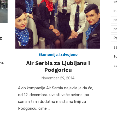
ek
i
p
p
e
P
s
Ekonomija
,
Izdvojeno
t
Air Serbia za Ljubljanu i
va,
zd
Podgoricu
Posted
November 29, 2014
on
Avio kompanija Air Serbia najavila je da će,
od 12. decembra, uvesti veće avione, pa
samim tim i dodatna mesta na liniji za
Podgoricu, čime …