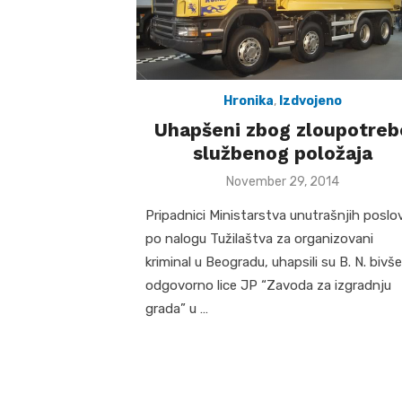
Hronika
,
Izdvojeno
Uhapšeni zbog zloupotreb
službenog položaja
Posted
November 29, 2014
on
Pripadnici Ministarstva unutrašnjih poslo
po nalogu Tužilaštva za organizovani
kriminal u Beogradu, uhapsili su B. N. bivše
odgovorno lice JP “Zavoda za izgradnju
grada” u …