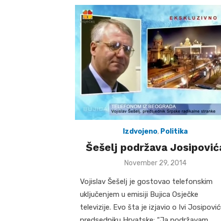
Izdvojeno
,
Politika
Šešelj podržava Josipović
Posted
November 29, 2014
on
Vojislav Šešelj je gostovao telefonskim
uključenjem u emisiji Bujica Osječke
televizije. Evo šta je izjavio o Ivi Josipović
predsedniku Hrvatske: “Ja podržavam