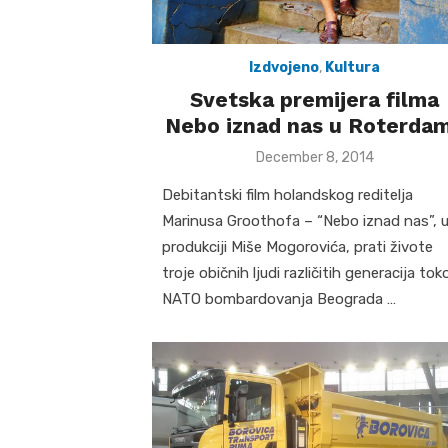
Izdvojeno
,
Kultura
Svetska premijera filma
Nebo iznad nas u Roterda
Posted
December 8, 2014
on
Debitantski film holandskog reditelja
Marinusa Groothofa – “Nebo iznad nas”, 
produkciji Miše Mogorovića, prati živote
troje običnih ljudi različitih generacija to
NATO bombardovanja Beograda …