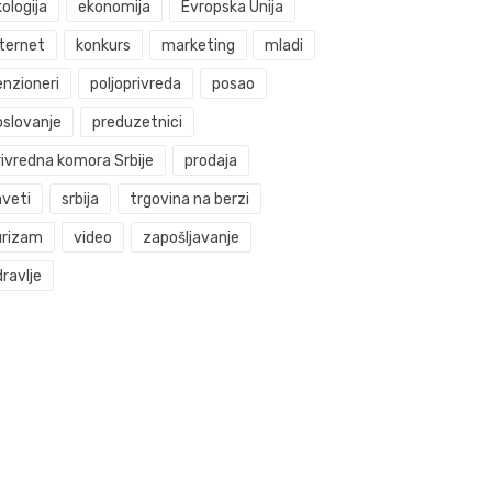
ologija
ekonomija
Evropska Unija
nternet
konkurs
marketing
mladi
enzioneri
poljoprivreda
posao
oslovanje
preduzetnici
rivredna komora Srbije
prodaja
aveti
srbija
trgovina na berzi
urizam
video
zapošljavanje
ravlje