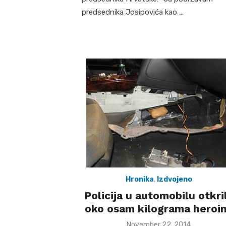
predsednika Josipovića kao …
Hronika
,
Izdvojeno
Policija u automobilu otkri
oko osam kilograma heroi
Posted
November 22, 2014