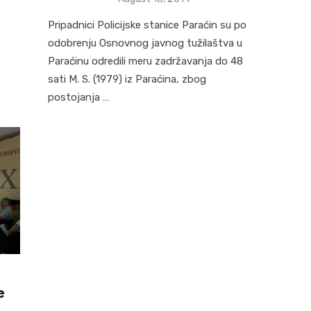
on
Pripadnici Policijske stanice Paraćin su po
odobrenju Osnovnog javnog tužilaštva u
Paraćinu odredili meru zadržavanja do 48
sati M. S. (1979) iz Paraćina, zbog
postojanja …
e