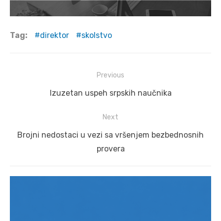
Tag:
direktor
skolstvo
Post
Previous
navigation
Previous
Izuzetan uspeh srpskih naučnika
post:
Next
Next
Brojni nedostaci u vezi sa vršenjem bezbednosnih
post:
provera