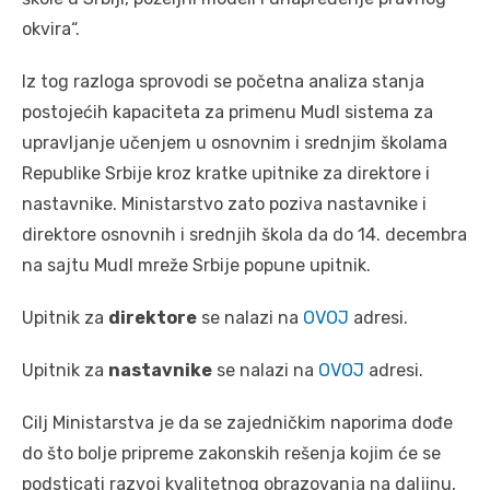
okvira“.
Iz tog razloga sprovodi se početna analiza stanja
postojećih kapaciteta za primenu Mudl sistema za
upravljanje učenjem u osnovnim i srednjim školama
Republike Srbije kroz kratke upitnike za direktore i
nastavnike. Ministarstvo zato poziva nastavnike i
direktore osnovnih i srednjih škola da do 14. decembra
na sajtu Mudl mreže Srbije popune upitnik.
Upitnik za
direktore
se nalazi na
OVOJ
adresi.
Upitnik za
nastavnike
se nalazi na
OVOJ
adresi.
Cilj Ministarstva je da se zajedničkim naporima dođe
do što bolje pripreme zakonskih rešenja kojim će se
podsticati razvoj kvalitetnog obrazovanja na daljinu,