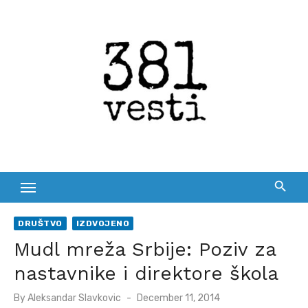
Skip
to
content
DRUŠTVO
IZDVOJENO
Mudl mreža Srbije: Poziv za
nastavnike i direktore škola
Posted
By
Aleksandar Slavkovic
December 11, 2014