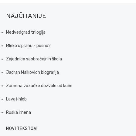
NAJČITANIJE
Medvedgrad trilogija
Mleko u prahu - posno?
Zajednica saobraćajnih škola
Jadran Malkovich biografija
Zamena vozačke dozvole od kuće
Lavaš hleb
Ruska imena
NOVI TEKSTOVI