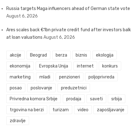
Russia targets Maga influencers ahead of German state vote
August 6, 2026
Ares scales back €1bn private credit fund after investors balk
at loan valuations
August 6, 2026
akcije
Beograd
berza
biznis
ekologija
ekonomija
Evropska Unija
internet
konkurs
marketing
mladi
penzioneri
poljoprivreda
posao
poslovanje
preduzetnici
Privredna komora Srbije
prodaja
saveti
srbija
trgovina na berzi
turizam
video
zapošljavanje
zdravlje