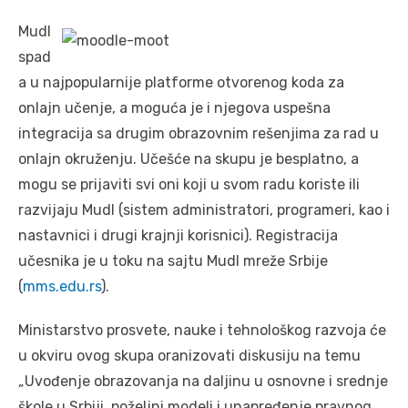
Mudl
spad
a u najpopularnije platforme otvorenog koda za
onlajn učenje, a moguća je i njegova uspešna
integracija sa drugim obrazovnim rešenjima za rad u
onlajn okruženju. Učešće na skupu je besplatno, a
mogu se prijaviti svi oni koji u svom radu koriste ili
razvijaju Mudl (sistem administratori, programeri, kao i
nastavnici i drugi krajnji korisnici). Registracija
učesnika je u toku na sajtu Mudl mreže Srbije
(
mms.edu.rs
).
Ministarstvo prosvete, nauke i tehnološkog razvoja će
u okviru ovog skupa oranizovati diskusiju na temu
„Uvođenje obrazovanja na daljinu u osnovne i srednje
škole u Srbiji, poželjni modeli i unapređenje pravnog