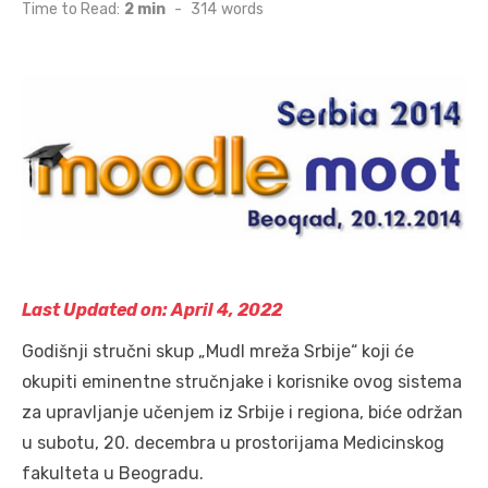
on
Time to Read:
2 min
-
314
words
Last Updated on: April 4, 2022
Godišnji stručni skup „Mudl mreža Srbije“ koji će
okupiti eminentne stručnjake i korisnike ovog sistema
za upravljanje učenjem iz Srbije i regiona, biće održan
u subotu, 20. decembra u prostorijama Medicinskog
fakulteta u Beogradu.