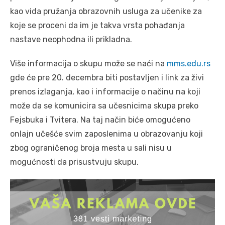
kao vida pružanja obrazovnih usluga za učenike za
koje se proceni da im je takva vrsta pohađanja
nastave neophodna ili prikladna.
Više informacija o skupu može se naći na
mms.edu.rs
gde će pre 20. decembra biti postavljen i link za živi
prenos izlaganja, kao i informacije o načinu na koji
može da se komunicira sa učesnicima skupa preko
Fejsbuka i Tvitera. Na taj način biće omogućeno
onlajn učešće svim zaposlenima u obrazovanju koji
zbog ograničenog broja mesta u sali nisu u
mogućnosti da prisustvuju skupu.